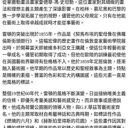
從拿撒勒畫派畫家愛德華·馮·史坦勒，這位畫家對其細緻的畫
法和理想主義主題產生了深遠影響。在柏林、慕尼黑和巴黎的
進一步學習拓展了他的視野，儘管他的父母規定，只有在他能
在藝術上取得卓越成就時才能從事藝術。
雷頓的突破出現於1855年，作品是《契馬布埃的聖母像在佛羅
倫斯街頭遊行》。這幅宏偉的歷史畫作在倫敦皇家藝術學院展
出時，於開幕當天即被維多利亞女王購藏，使這位年輕藝術家
一舉成名。儘管初期取得了成功，但他在歐陸的訓練最初使他
在英國藝術界顯得有些格格不入。他於1859年定居倫敦，逐漸
融入藝術圈。他早期的作品常以歷史和聖經敘事為主題，特點
是精確的素描、豐富的色彩和宏大的構圖感，這些元素一直是
他風格的標誌。
整個19世紀60年代，雷頓的風格不斷演變，日益接納唯美主義
的信條，即優先考量美感和藝術感受力，而非敘事或道德說
教。他成為荷蘭公園圈的領導人物，與G.F.華茲等藝術家齊
名。他的主題常取材自希臘神話和古典時期，如標誌性作品
《燃燒的六月》和《赫斯珀里得斯的花園》。這些畫作因其對
人體的感性描繪、明亮的色彩和精心描繪的衣褶而備受讚譽。