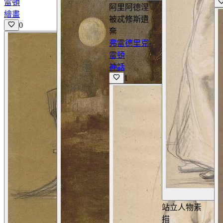
雷頓
阿里阿德涅
繪畫
被忒修斯遺
0
棄
弗雷德里克·
雷頓
神話
1
站立人物素
描