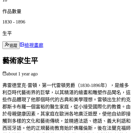
作品數量
1830 - 1896
生平
檢視畫廊
追蹤
藝術家生平
about 1 year ago
弗雷德里克·雷頓，第一代雷頓男爵（1830-1896年），是維多
利亞時代藝術界的巨擘，以其精湛的繪畫和雕塑作品聞名，這
些作品體現了他那個時代的古典和美學理想。雷頓出生於約克
郡斯卡布羅一個富裕的醫生家庭，從小接受國際化的教養。由
於母親健康因素，其家庭在歐洲各地廣泛遊歷，使他自幼即接
觸到多樣的文化和藝術傳統，並精通法語、德語、義大利語和
西班牙語。他的正規藝術教育始於佛羅倫斯，後在法蘭克福師