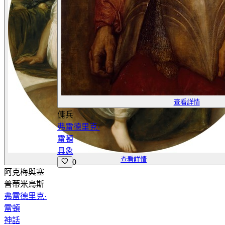
查看詳情
傭兵
弗雷德里克·
雷頓
具象
查看詳情
0
阿克梅與塞
普蒂米烏斯
弗雷德里克·
雷頓
神話