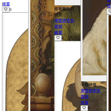
雷
繪畫
繪
披著軀幹的
0
研究
弗雷德里克·
雷頓
繪畫
0
卡塔琳娜
弗雷德里克·
雷頓
具象
0