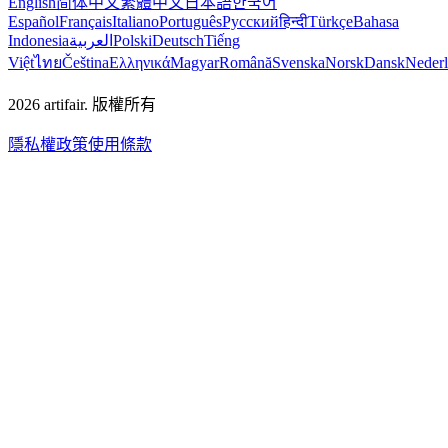
English
简体中文
繁體中文
日本語
한국어
Español
Français
Italiano
Português
Русский
हिन्दी
Türkçe
Bahasa
Indonesia
العربية
Polski
Deutsch
Tiếng
Việt
ไทย
Čeština
Ελληνικά
Magyar
Română
Svenska
Norsk
Dansk
Neder
2026
artifair.
版權所有
隱私權政策
使用條款