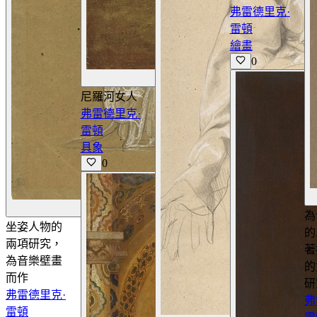
弗雷德里克·
雷頓
繪畫
0
查看詳情
尼羅河女人
弗雷德里克·
雷頓
具象
0
查看詳情
為
坐姿人物的
的
兩項研究，
著
為音樂壁畫
的
而作
研
弗雷德里克·
弗
雷頓