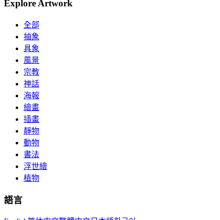
Explore Artwork
全部
抽象
具象
風景
宗教
神話
海報
繪畫
插畫
靜物
動物
書法
浮世繪
植物
語言