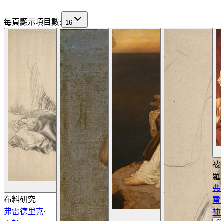
每頁顯示項目數
:
16
被
羅
查看詳情
弗
布料研究
雷
弗雷德里克·
神