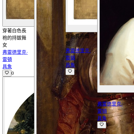
查看詳情
穿著白色長
綠色長袍舞
袍的持鈸舞
姬
女
弗雷德里克·
弗雷德里克·
雷頓
雷頓
具象
具象
0
0
一個女孩
弗雷德里克·
雷頓
具象
1