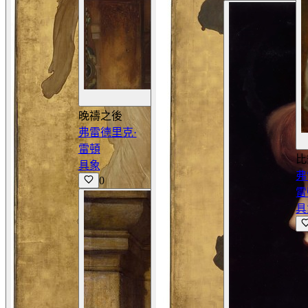
查看詳情
晚禱之後
弗雷德里克·
雷頓
比
具象
弗
0
雷
具