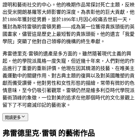
證明和藝術社交的中心。他的晚期作品常探討死亡主題，反映
出受米開朗基羅等大師影響的深度。為表彰他的巨大貢獻，他
於1886年獲封從男爵，並於1896年1月因心絞痛去世前一天，
獲封為斯特雷頓的雷頓男爵——成為第一位獲得貴族頭銜的英
國畫家，儘管這是歷史上最短暫的貴族頭銜。他的遺言「我愛
學院」突顯了他對自己領導的機構的終生奉獻。
弗雷德里克·雷頓的遺產是多方面的。雖然隨著現代主義的興
起，他的學院派風格一度失寵，但近幾十年來，人們對他的作
品進行了重要的重新評價。他現在因其精湛的技藝、在唯美主
義運動中的關鍵作用、對古典主題的復興以及對英國雕塑的貢
獻而備受讚譽。他對男性和女性形態的描繪，常帶有微妙的色
情意味，至今仍吸引著觀眾。雷頓仍然是維多利亞時代學院派
藝術頂峰的象徵，一位對美的追求在他那個時代的文化景觀上
留下了不可磨滅印記的藝術家。
閱讀更多
弗雷德里克·雷頓 的藝術作品