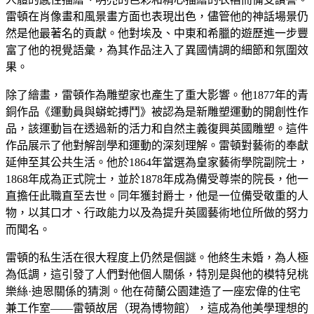
雷頓在肖像畫和風景畫方面也表現出色，儘管他的神話場景仍
然是他最著名的貢獻。他對埃及、中東和希臘的遊歷進一步豐
富了他的視覺語彙，為其作品注入了異國情調的細節和氛圍效
果。
除了繪畫，雷頓作為雕塑家也產生了重大影響。他1877年的青
銅作品《運動員與蟒蛇搏鬥》被認為是新雕塑運動的開創性作
品，該運動旨在透過新的活力和自然主義復興英國雕塑。這件
作品展示了他對解剖學和運動的深刻理解。雷頓對藝術的奉獻
延伸至其公共生活。他於1864年當選為皇家藝術學院副院士，
1868年成為正式院士，並於1878年成為備受尊崇的院長，他一
直擔任此職直至去世。同年獲封爵士，他是一位備受敬重的人
物，以其口才、行政能力以及為提升英國藝術地位所做的努力
而聞名。
雷頓的私生活在很大程度上仍然是個謎。他終生未婚，為人極
為低調，這引發了人們對他個人關係，特別是與他的模特兒桃
樂絲·迪恩關係的猜測。他在荷蘭公園建造了一座宏偉的住宅
兼工作室——雷頓故居（現為博物館），這成為他美學理想的