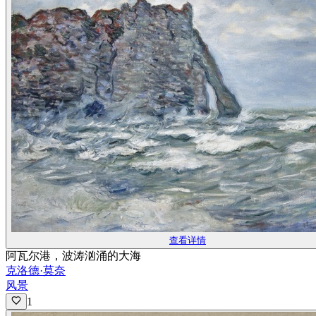
查看详情
阿瓦尔港，波涛汹涌的大海
克洛德·莫奈
风景
1