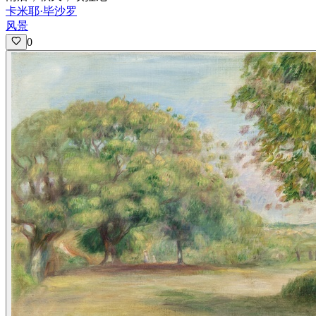
卡米耶·毕沙罗
风景
0