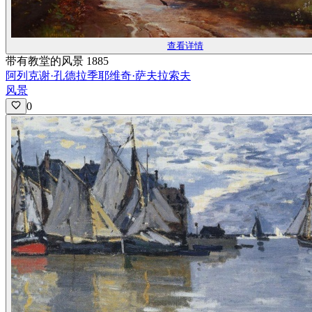
查看详情
带有教堂的风景 1885
阿列克谢·孔德拉季耶维奇·萨夫拉索夫
风景
0