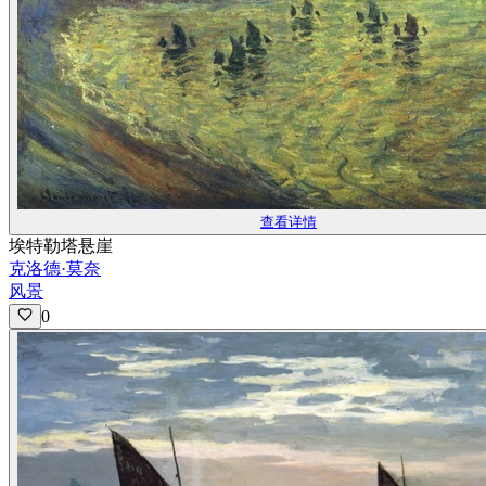
查看详情
埃特勒塔悬崖
克洛德·莫奈
风景
0