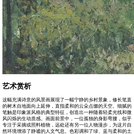
艺术赏析
这幅充满诗意的风景画展现了一幅宁静的乡村景象，修长笔直
的树木自地面向上延伸，直指柔和的云朵点缀的天空。细腻的
笔触是印象派风格的典型特征，创造出一种随着轻柔光线和微
风闪烁的生动质感。画面前景中，一位孤独的身影弯腰，似乎
专注于采摘或照料植物，远处还有另一位人物漫步，为这片自
然环境增添了静谧的人文气息。色彩调和了绿、蓝与柔和的土