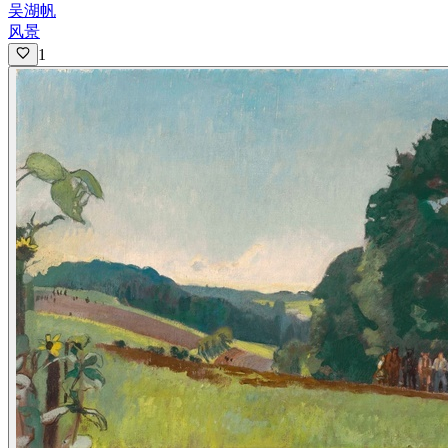
吴湖帆
风景
1