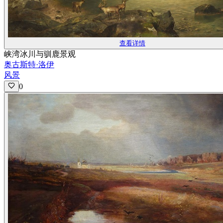
查看详情
峡湾冰川与驯鹿景观
奥古斯特·洛伊
风景
0