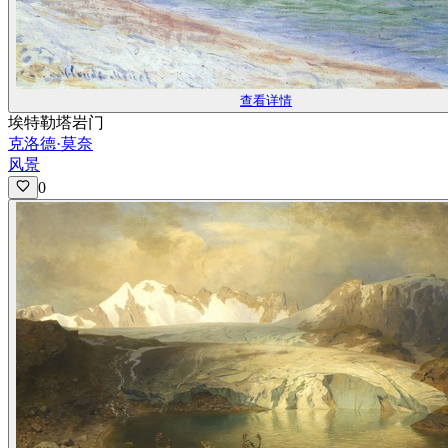
查看详情
埃特勒塔岩门
克洛德·莫奈
风景
0