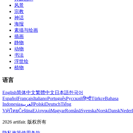
风景
宗教
神话
海报
素描与绘画
插画
静物
动物
书法
浮世绘
植物
语言
English
简体中文
繁體中文
日本語
한국어
Español
Français
Italiano
Português
Русский
हिन्दी
Türkçe
Bahasa
Indonesia
العربية
Polski
Deutsch
Tiếng
Việt
ไทย
Čeština
Ελληνικά
Magyar
Română
Svenska
Norsk
Dansk
Neder
2026
artifair.
版权所有
隐私政策
使用条款