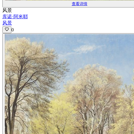
查看详情
风景
库诺·阿米耶
风景
0