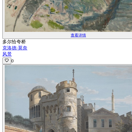
查看详情
多尔恰夸桥
克洛德·莫奈
风景
0