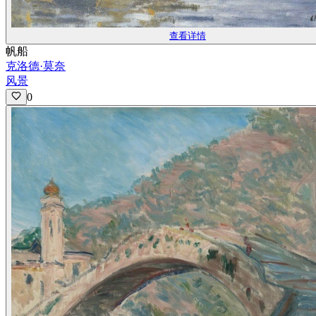
查看详情
帆船
克洛德·莫奈
风景
0