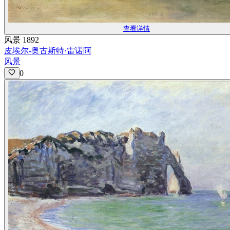
查看详情
风景 1892
皮埃尔-奥古斯特·雷诺阿
风景
0