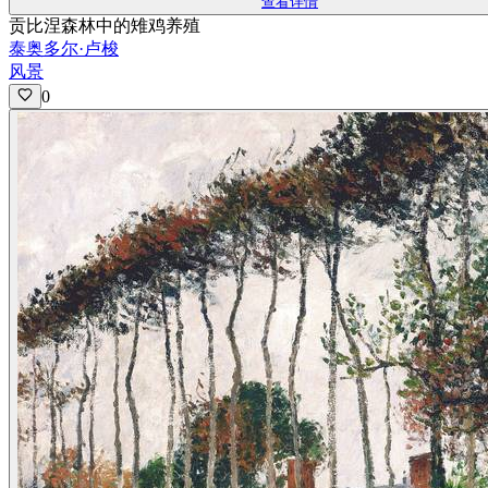
查看详情
贡比涅森林中的雉鸡养殖
泰奥多尔·卢梭
风景
0