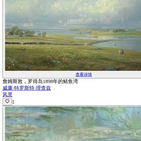
查看详情
詹姆斯敦，罗得岛1898年的鲭鱼湾
威廉·特罗斯特·理查兹
风景
1