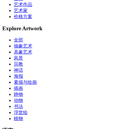
艺术作品
艺术家
价格方案
Explore Artwork
全部
抽象艺术
具象艺术
风景
宗教
神话
海报
素描与绘画
插画
静物
动物
书法
浮世绘
植物