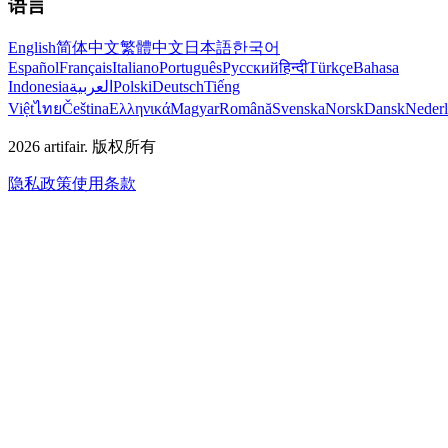
语言
English
简体中文
繁體中文
日本語
한국어
Español
Français
Italiano
Português
Русский
हिन्दी
Türkçe
Bahasa
Indonesia
العربية
Polski
Deutsch
Tiếng
Việt
ไทย
Čeština
Ελληνικά
Magyar
Română
Svenska
Norsk
Dansk
Neder
2026
artifair.
版权所有
隐私政策
使用条款