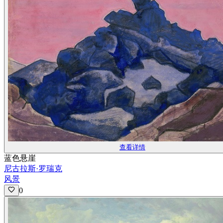
查看详情
蓝色悬崖
尼古拉斯·罗瑞克
风景
0