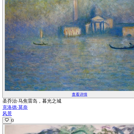
查看详情
圣乔治·马焦雷岛，暮光之城
克洛德·莫奈
风景
0