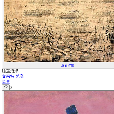
查看详情
睡莲沼泽
文森特·梵高
风景
0