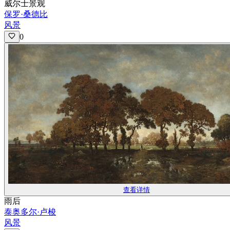
威尔士景观
保罗·桑德比
风景
0
查看详情
雨后
泰奥多尔·卢梭
风景