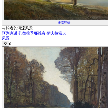
查看详情
与钓者的河流风景
阿列克谢·孔德拉季耶维奇·萨夫拉索夫
风景
0