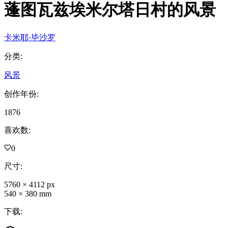
蓬图瓦兹埃米尔塔日村的风景
卡米耶·毕沙罗
分类
:
风景
创作年份
:
1876
喜欢数
:
0
尺寸
:
5760
×
4112
px
540
×
380
mm
下载
: