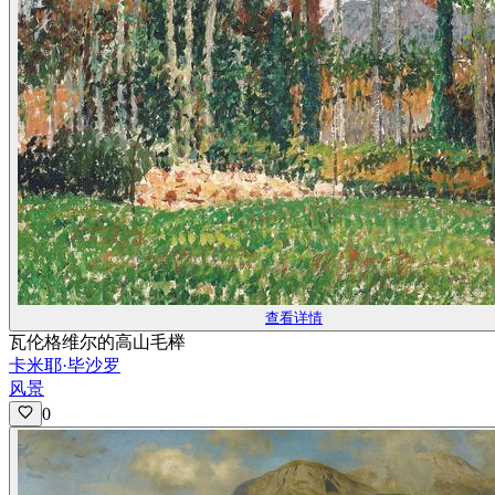
查看详情
瓦伦格维尔的高山毛榉
卡米耶·毕沙罗
风景
0