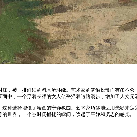
村庄，被一排纤细的树木所环绕。艺术家的笔触松散而有条不紊
画面中，一个穿着长裙的女人似乎沿着道路漫步，增加了人文元
。这种选择增强了绘画的宁静氛围。艺术家巧妙地运用光影来定
静的世界，一个被时间捕捉的瞬间，唤起了平静和沉思的感觉。