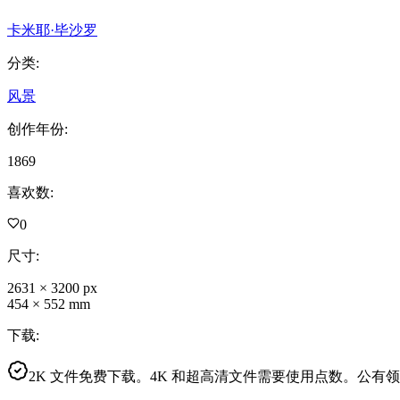
卡米耶·毕沙罗
分类
:
风景
创作年份
:
1869
喜欢数
:
0
尺寸
:
2631
×
3200
px
454
×
552
mm
下载
:
2K 文件免费下载。4K 和超高清文件需要使用点数。公有