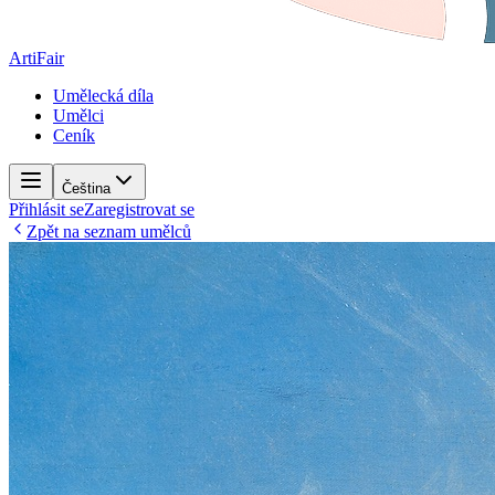
ArtiFair
Umělecká díla
Umělci
Ceník
Čeština
Přihlásit se
Zaregistrovat se
Zpět na seznam umělců