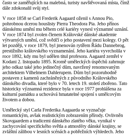
často se zaměřujících na malebná, turisty navštěvovaná místa, čímž
dále zdokonalil svůj styl.
V roce 1858 se Carl Frederik Aagaard oženil s Annou Pio,
pohrobnou dcerou houslisty Pierra Theodora Pia. Jeho přínos
dánskému umění mu během celé kariéry vynesl významné uznání.
V roce 1874 byl zvolen členem Královské dánské akademie
výtvarných umění, což svědčí o jeho postavení mezi kolegy. O pět
let později, v roce 1879, byl jmenován rytířem Řádu Dannebrog,
prestižního královského vyznamenání. Jeho kariéra vyvrcholila v
roce 1892, kdy mu byl udělen titul profesora. Aagaard zemřel v
Kodani 2. listopadu 1895. Kromě uměleckých úspěchů zahrnuje
jeho odkaz také jeho jedinečný dům, navržený renomovaným
architektem Vilhelmem Dahlerupem. Dům byl pozoruhodně
postaven z kamenů zachráněných z původního Královského
dánského divadla, které bylo v 70. letech 19. století zbořeno. Tato
historicky významná rezidence byla v roce 1977 prohlášena za
kulturní památku a uchovává hmatatelné spojení s umělcovým
životem a dobou.
Umělecký styl Carla Frederika Aagaarda se vyznačuje
romantickým, avšak realistickým zobrazením přírody. Ovlivněn
Skovgaardem a tradicemi dánského zlatého věku, vynikal v
zachycování specifického světla a atmosféry dánské krajiny, se
zvláštní zálibou v lesních scénách a pobřežních výhledech. Jeho