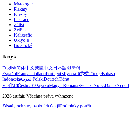
Mytologie
Plakáty
Kresby
Ilustrace
Zátiší
Zvířata
Kaligrafie
Ukiyo-e
Botanické
Jazyk
English
简体中文
繁體中文
日本語
한국어
Español
Français
Italiano
Português
Русский
हिन्दी
Türkçe
Bahasa
Indonesia
العربية
Polski
Deutsch
Tiếng
Việt
ไทย
Čeština
Ελληνικά
Magyar
Română
Svenska
Norsk
Dansk
Neder
2026
artifair.
Všechna práva vyhrazena
Zásady ochrany osobních údajů
Podmínky použití