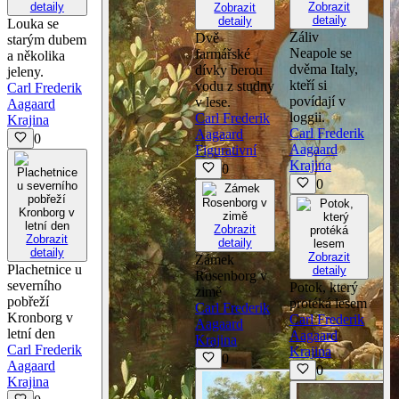
detaily
Zobrazit
Zobrazit
detaily
detaily
Louka se
Záliv
Dvě
starým dubem
Neapole se
farmářské
a několika
dvěma Italy,
dívky berou
jeleny.
kteří si
vodu z studny
Carl Frederik
povídají v
v lese.
Aagaard
loggii.
Carl Frederik
Krajina
Carl Frederik
Aagaard
0
Aagaard
Figurativní
Krajina
0
0
Zobrazit
Zobrazit
detaily
detaily
Zobrazit
Zámek
Plachetnice u
detaily
Rosenborg v
severního
Potok, který
zimě
pobřeží
protéká lesem
Carl Frederik
Kronborg v
Carl Frederik
Aagaard
letní den
Aagaard
Krajina
Carl Frederik
Krajina
0
Aagaard
0
Krajina