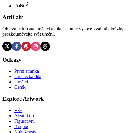
Další
ArtiFair
Objevujte krásná umělecká díla, stahujte vysoce kvalitní obrázky a
prozkoumávejte svět umění.
Odkazy
První stránka
Umělecká díla
Umělci
Ceník
Explore Artwork
Vše
Abstraktní
Figurativní
Krajina
Náboženství