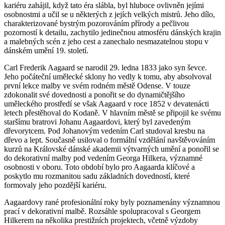
kariéru zahájil, když tato éra slábla, byl hluboce ovlivněn jejími
osobnostmi a učil se u některých z jejích velkých mistrů. Jeho dílo,
charakterizované bystrým pozorováním přírody a pečlivou
pozorností k detailu, zachytilo jedinečnou atmosféru dánských krajin
a malebných scén z jeho cest a zanechalo nesmazatelnou stopu v
dánském umění 19. století.
Carl Frederik Aagaard se narodil 29. ledna 1833 jako syn ševce.
Jeho počáteční umělecké sklony ho vedly k tomu, aby absolvoval
první lekce malby ve svém rodném městě Odense. V touze
zdokonalit své dovednosti a ponořit se do dynamičtějšího
uměleckého prostředí se však Aagaard v roce 1852 v devatenácti
letech přestěhoval do Kodaně. V hlavním městě se připojil ke svému
staršímu bratrovi Johanu Aagaardovi, který byl zavedeným
dřevorytcem. Pod Johanovým vedením Carl studoval kresbu na
dřevo a lept. Současně usiloval o formální vzdělání navštěvováním
kurzů na Královské dánské akademii výtvarných umění a ponořil se
do dekorativní malby pod vedením Georga Hilkera, významné
osobnosti v oboru. Toto období bylo pro Aagaarda klíčové a
poskytlo mu rozmanitou sadu základních dovedností, které
formovaly jeho pozdější kariéru.
Aagaardovy rané profesionální roky byly poznamenány významnou
prací v dekorativní malbě. Rozsáhle spolupracoval s Georgem
Hilkerem na několika prestižních projektech, včetně výzdoby