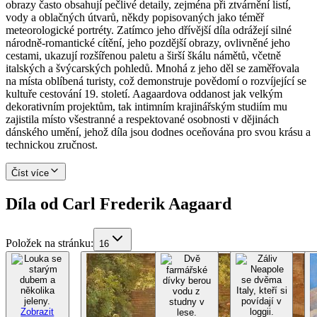
obrazy často obsahují pečlivé detaily, zejména při ztvárnění listí,
vody a oblačných útvarů, někdy popisovaných jako téměř
meteorologické portréty. Zatímco jeho dřívější díla odrážejí silné
národně-romantické cítění, jeho pozdější obrazy, ovlivněné jeho
cestami, ukazují rozšířenou paletu a širší škálu námětů, včetně
italských a švýcarských pohledů. Mnohá z jeho děl se zaměřovala
na místa oblíbená turisty, což demonstruje povědomí o rozvíjející se
kultuře cestování 19. století. Aagaardova oddanost jak velkým
dekorativním projektům, tak intimním krajinářským studiím mu
zajistila místo všestranné a respektované osobnosti v dějinách
dánského umění, jehož díla jsou dodnes oceňována pro svou krásu a
technickou zručnost.
Číst více
Díla od Carl Frederik Aagaard
Položek na stránku
:
16
Zobrazit