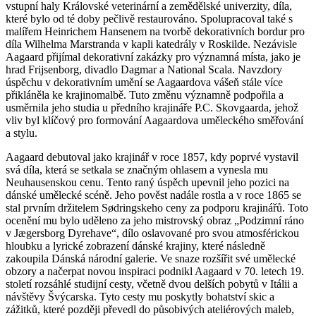
vstupní haly Královské veterinární a zemědělské univerzity, díla,
které bylo od té doby pečlivě restaurováno. Spolupracoval také s
malířem Heinrichem Hansenem na tvorbě dekorativních bordur pro
díla Wilhelma Marstranda v kapli katedrály v Roskilde. Nezávisle
Aagaard přijímal dekorativní zakázky pro významná místa, jako je
hrad Frijsenborg, divadlo Dagmar a National Scala. Navzdory
úspěchu v dekorativním umění se Aagaardova vášeň stále více
přikláněla ke krajinomalbě. Tuto změnu významně podpořila a
usměrnila jeho studia u předního krajináře P.C. Skovgaarda, jehož
vliv byl klíčový pro formování Aagaardova uměleckého směřování
a stylu.
Aagaard debutoval jako krajinář v roce 1857, kdy poprvé vystavil
svá díla, která se setkala se značným ohlasem a vynesla mu
Neuhausenskou cenu. Tento raný úspěch upevnil jeho pozici na
dánské umělecké scéně. Jeho pověst nadále rostla a v roce 1865 se
stal prvním držitelem Sødringskeho ceny za podporu krajinářů. Toto
ocenění mu bylo uděleno za jeho mistrovský obraz „Podzimní ráno
v Jægersborg Dyrehave“, dílo oslavované pro svou atmosférickou
hloubku a lyrické zobrazení dánské krajiny, které následně
zakoupila Dánská národní galerie. Ve snaze rozšířit své umělecké
obzory a načerpat novou inspiraci podnikl Aagaard v 70. letech 19.
století rozsáhlé studijní cesty, včetně dvou delších pobytů v Itálii a
návštěvy Švýcarska. Tyto cesty mu poskytly bohatství skic a
zážitků, které později převedl do působivých ateliérových maleb,