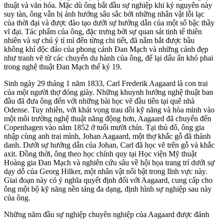
thuật và văn hóa. Mặc dù ông bắt đầu sự nghiệp khi kỷ nguyên này
suy tàn, ông vẫn bị ảnh hưởng sâu sắc bởi những nhân vật lỗi lạc
của thời đại và được đào tạo dưới sự hướng dẫn của một số bậc thầy
vĩ đại. Tác phẩm của ông, đặc trưng bởi sự quan sát tinh tế thiên
nhiên và sự chú ý tỉ mỉ đến từng chi tiết, đã nắm bắt được bầu
không khí độc đáo của phong cảnh Đan Mạch và những cảnh đẹp
như tranh vẽ từ các chuyến du hành của ông, để lại dấu ấn khó phai
trong nghệ thuật Đan Mạch thế kỷ 19.
Sinh ngày 29 tháng 1 năm 1833, Carl Frederik Aagaard là con trai
của một người thợ đóng giày. Những khuynh hướng nghệ thuật ban
đầu đã đưa ông đến với những bài học vẽ đầu tiên tại quê nhà
Odense. Tuy nhiên, với khát vọng trau dồi kỹ năng và hòa mình vào
một môi trường nghệ thuật năng động hơn, Aagaard đã chuyển đến
Copenhagen vào năm 1852 ở tuổi mười chín. Tại thủ đô, ông gia
nhập cùng anh trai mình, Johan Aagaard, một thợ khắc gỗ đã thành
danh. Dưới sự hướng dẫn của Johan, Carl đã học vẽ trên gỗ và khắc
axit. Đồng thời, ông theo học chính quy tại Học viện Mỹ thuật
Hoàng gia Đan Mạch và nghiên cứu sâu về hội họa trang trí dưới sự
dạy dỗ của Georg Hilker, một nhân vật nổi bật trong lĩnh vực này.
Giai đoạn này có ý nghĩa quyết định đối với Aagaard, cung cấp cho
ông một bộ kỹ năng nền tảng đa dạng, định hình sự nghiệp sau này
của ông.
Những năm đầu sự nghiệp chuyên nghiệp của Aagaard được đánh