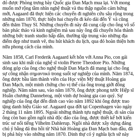
đó được Phòng trưng bày Quốc gia Đan Mạch mua lại. Với mong
muốn mở rộng tầm nhìn nghệ thuật và thu thập nguồn cảm hứng
mới, Aagaard đã thực hiện các chuyến đi nghiên cứu sâu rộng trong
những năm 1870, thực hiện hai chuyến đi kéo dài đến Ý và cũng
đến thăm Thụy Sĩ. Những chuyến đi này đã cung cấp cho ông vô số
bản phác thảo và kinh nghiệm mà sau này ông đã chuyển hóa thành
những bức tranh studio hấp dẫn, thường tập trung vào những địa
điểm đẹp như tranh vẽ, thu hút khách du lịch, qua đó hoàn thiện hơn
nữa phong cách của mình.
Năm 1858, Carl Frederik Aagaard kết hôn với Anna Pio, con gái
sinh sau khi mất của nghệ sĩ violin Pierre Theodore Pio. Những
đóng góp của ông cho nghệ thuật Đan Mạch đã mang lại cho ông
sự công nhận σημαντικό trong suốt sự nghiệp của mình. Năm 1874,
ông được bầu làm thành viên của Học viện Mỹ thuật Hoàng gia
Đan Mạch, một minh chứng cho vị thế của ông trong giới đồng
nghiệp. Năm năm sau, vào năm 1879, ông được phong tước Hiệp sĩ
Huân chương Dannebrog, một vinh dự hoàng gia cao quý. Sự
nghiệp của ông đạt đến đỉnh cao vào năm 1892 khi ông được trao
tặng danh hiệu Giáo sư. Aagaard qua đời tại Copenhagen vào ngày
2 tháng 11 năm 1895. Ngoài những thành tựu nghệ thuật, di sản của
ông còn bao gồm ngôi nhà độc đáo của ông, được thiết kế bởi kiến
trúc sư nổi tiếng Vilhelm Dahlerup. Ngôi nhà được xây dựng đáng
chú ý bằng đá thu hồi từ Nhà hát Hoàng gia Đan Mạch ban đầu, đã
bị phá hủy vào những năm 1870. Dinh thự có ý nghĩa lịch sử này