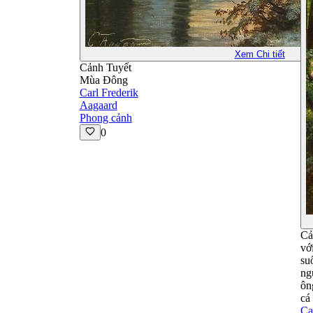
Xem Chi tiết
Cảnh Tuyết
Mùa Đông
Carl Frederik
Aagaard
Phong cảnh
0
Cả
vớ
su
ng
ôn
cá
Ca