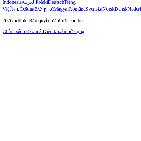
Indonesia
العربية
Polski
Deutsch
Tiếng
Việt
ไทย
Čeština
Ελληνικά
Magyar
Română
Svenska
Norsk
Dansk
Neder
2026
artifair.
Bản quyền đã được bảo hộ
Chính sách Bảo mật
Điều khoản Sử dụng