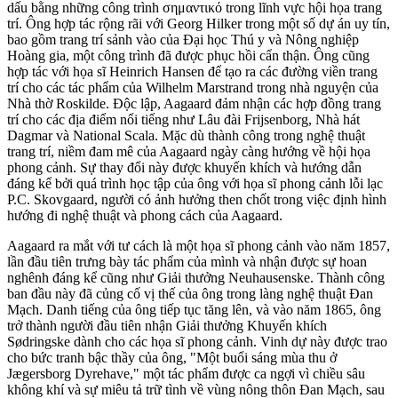
dấu bằng những công trình σημαντικό trong lĩnh vực hội họa trang
trí. Ông hợp tác rộng rãi với Georg Hilker trong một số dự án uy tín,
bao gồm trang trí sảnh vào của Đại học Thú y và Nông nghiệp
Hoàng gia, một công trình đã được phục hồi cẩn thận. Ông cũng
hợp tác với họa sĩ Heinrich Hansen để tạo ra các đường viền trang
trí cho các tác phẩm của Wilhelm Marstrand trong nhà nguyện của
Nhà thờ Roskilde. Độc lập, Aagaard đảm nhận các hợp đồng trang
trí cho các địa điểm nổi tiếng như Lâu đài Frijsenborg, Nhà hát
Dagmar và National Scala. Mặc dù thành công trong nghệ thuật
trang trí, niềm đam mê của Aagaard ngày càng hướng về hội họa
phong cảnh. Sự thay đổi này được khuyến khích và hướng dẫn
đáng kể bởi quá trình học tập của ông với họa sĩ phong cảnh lỗi lạc
P.C. Skovgaard, người có ảnh hưởng then chốt trong việc định hình
hướng đi nghệ thuật và phong cách của Aagaard.
Aagaard ra mắt với tư cách là một họa sĩ phong cảnh vào năm 1857,
lần đầu tiên trưng bày tác phẩm của mình và nhận được sự hoan
nghênh đáng kể cũng như Giải thưởng Neuhausenske. Thành công
ban đầu này đã củng cố vị thế của ông trong làng nghệ thuật Đan
Mạch. Danh tiếng của ông tiếp tục tăng lên, và vào năm 1865, ông
trở thành người đầu tiên nhận Giải thưởng Khuyến khích
Sødringske dành cho các họa sĩ phong cảnh. Vinh dự này được trao
cho bức tranh bậc thầy của ông, "Một buổi sáng mùa thu ở
Jægersborg Dyrehave," một tác phẩm được ca ngợi vì chiều sâu
không khí và sự miêu tả trữ tình về vùng nông thôn Đan Mạch, sau