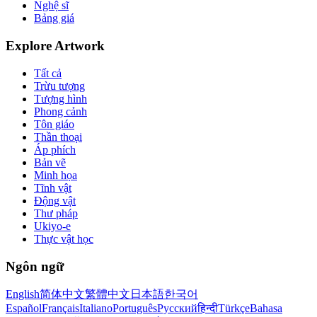
Nghệ sĩ
Bảng giá
Explore Artwork
Tất cả
Trừu tượng
Tượng hình
Phong cảnh
Tôn giáo
Thần thoại
Áp phích
Bản vẽ
Minh họa
Tĩnh vật
Động vật
Thư pháp
Ukiyo-e
Thực vật học
Ngôn ngữ
English
简体中文
繁體中文
日本語
한국어
Español
Français
Italiano
Português
Русский
हिन्दी
Türkçe
Bahasa