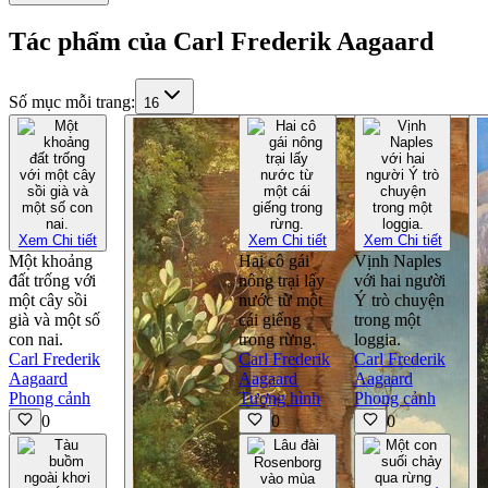
Tác phẩm của Carl Frederik Aagaard
Số mục mỗi trang
:
16
Xem Chi tiết
Xem Chi tiết
Xem Chi tiết
Một khoảng
Hai cô gái
Vịnh Naples
đất trống với
nông trại lấy
với hai người
một cây sồi
nước từ một
Ý trò chuyện
già và một số
cái giếng
trong một
con nai.
trong rừng.
loggia.
Carl Frederik
Carl Frederik
Carl Frederik
Aagaard
Aagaard
Aagaard
Phong cảnh
Tượng hình
Phong cảnh
0
0
0