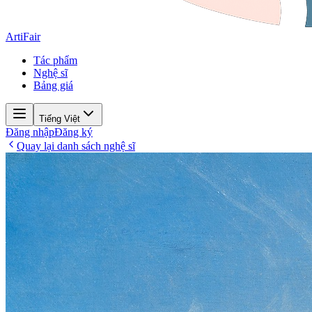
ArtiFair
Tác phẩm
Nghệ sĩ
Bảng giá
Tiếng Việt
Đăng nhập
Đăng ký
Quay lại danh sách nghệ sĩ