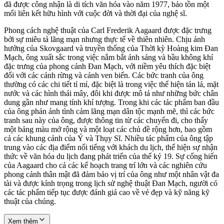
đã được công nhận là di tích văn hóa vào năm 1977, bảo tồn một
mối liên kết hữu hình với cuộc đời và thời đại của nghệ sĩ.
Phong cách nghệ thuật của Carl Frederik Aagaard được đặc trưng
bởi sự miêu tả lãng mạn nhưng thực tế về thiên nhiên. Chịu ảnh
hưởng của Skovgaard và truyền thống của Thời kỳ Hoàng kim Đan
Mạch, ông xuất sắc trong việc nắm bắt ánh sáng và bầu không khí
đặc trưng của phong cảnh Đan Mạch, với niềm yêu thích đặc biệt
đối với các cảnh rừng và cảnh ven biển. Các bức tranh của ông
thường có các chi tiết tỉ mỉ, đặc biệt là trong việc thể hiện tán lá, mặt
nước và các hình thái mây, đôi khi được mô tả như những bức chân
dung gần như mang tính khí tượng. Trong khi các tác phẩm ban đầu
của ông phản ánh tình cảm lãng mạn dân tộc mạnh mẽ, thì các bức
tranh sau này của ông, được thông tin từ các chuyến đi, cho thấy
một bảng màu mở rộng và một loạt các chủ đề rộng hơn, bao gồm
cả các khung cảnh của Ý và Thụy Sĩ. Nhiều tác phẩm của ông tập
trung vào các địa điểm nổi tiếng với khách du lịch, thể hiện sự nhận
thức về văn hóa du lịch đang phát triển của thế kỷ 19. Sự cống hiến
của Aagaard cho cả các kế hoạch trang trí lớn và các nghiên cứu
phong cảnh thân mật đã đảm bảo vị trí của ông như một nhân vật đa
tài và được kính trọng trong lịch sử nghệ thuật Đan Mạch, người có
các tác phẩm tiếp tục được đánh giá cao về vẻ đẹp và kỹ năng kỹ
thuật của chúng.
Xem thêm