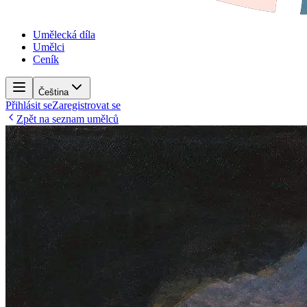
Umělecká díla
Umělci
Ceník
Čeština
Přihlásit se
Zaregistrovat se
Zpět na seznam umělců