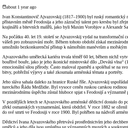
about 1 year ago
Ivan Konstantinovič Ajvazovskij (1817–1900) byl ruský romantický 
přístavním městě Feodosija a jeho zázračný talent pro kresbu byl z
krajinářů a bitevních malířů, jako byli Maxim Vorobjov a Alexandr Sau
Na počátku 40. let 19. století se Ajvazovskij vydal na transformační 
vášeň pro zobrazování moře. Během tohoto období získal mezinárodní
umožnilo bezkonkurenční přístup k námořním manévrům a mořským krajin
Ajvazovského umělecká kariéra trvala téměř 60 let, během nichž vytvo
bouřlivé bouře, jako je jeho ikonické mistrovské dílo „Devátá vlna“ 
emocionální silou přírody. Často maloval zpaměti a spoléhal se na sv
bitvy, pobřežní výjevy a také zkoumala arménská témata a portréty.
Jeho sláva sahala daleko za hranice Ruské říše. Ajvazovskij uspořáda
tureckého Řádu Medžidie. Byl vysoce ceněn ruskou carskou rodinou 
mezinárodnímu úspěchu zůstal hluboce spjat s Feodosijí a významně p
V pozdějších letech se Ajvazovského arménské dědictví dostalo do popř
zřekl osmanských vyznamenání, která obdržel. V roce 1882 se oženil
do své smrti ve Feodosiji v roce 1900. Byl pohřben na nádvoří armén
Dědictví Ivana Ajvazovského přetrvává prostřednictvím jeho dechbero
umělců a jeho díla jsou umístěna ve významných muzeích a soukromých