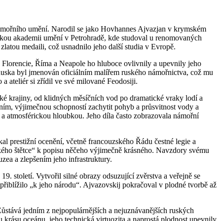
 námořního umění. Narodil se jako Hovhannes Ajvazjan v krymském
arskou akademii umění v Petrohradě, kde studoval u renomovaných
zlatou medaili, což usnadnilo jeho další studia v Evropě.
k, Florencie, Říma a Neapole ho hluboce ovlivnily a upevnily jeho
Ruska byl jmenován oficiálním malířem ruského námořnictva, což mu
ateliér si zřídil ve své milované Feodosiji.
ké krajiny, od klidných měsíčních vod po dramatické vraky lodí a
ením, výjimečnou schopností zachytit pohyb a průsvitnost vody a
y a atmosférickou hloubkou. Jeho díla často zobrazovala námořní
kal prestižní ocenění, včetně francouzského Řádu čestné legie a
ského štětce“ k popisu něčeho výjimečně krásného. Navzdory svému
zea a zlepšením jeho infrastruktury.
. století. Vytvořil silné obrazy odsuzující zvěrstva a veřejně se
iblížilo „k jeho národu“. Ajvazovskij pokračoval v plodné tvorbě až
Zůstává jedním z nejpopulárnějších a nejuznávanějších ruských
krásu oceánu, jeho technická virtuozita a naprostá plodnost upevnily