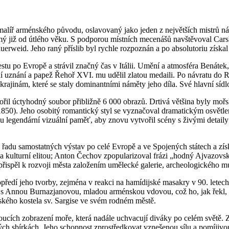
malíř arménského původu, oslavovaný jako jeden z největších mistrů
řejmý již od útlého věku. S podporou místních mecenášů navštěvoval C
erweid. Jeho raný příslib byl rychle rozpoznán a po absolutoriu získal 
cestu po Evropě a strávil značný čas v Itálii. Umění a atmosféra Benáte
 uznání a papež Řehoř XVI. mu udělil zlatou medaili. Po návratu do 
ám, které se staly dominantními náměty jeho díla. Své hlavní sídlo a 
řil úctyhodný soubor přibližně 6 000 obrazů. Drtivá většina byly mořs
(1850). Jeho osobitý romantický styl se vyznačoval dramatickým osvětl
ou legendární vizuální paměť, aby znovu vytvořil scény s živými detail
l řadu samostatných výstav po celé Evropě a ve Spojených státech a zís
a kulturní elitou; Anton Čechov zpopularizoval frázi „hodný Ajvazov
řispěl k rozvoji města založením umělecké galerie, archeologického mu
edí jeho tvorby, zejména v reakci na hamídijské masakry v 90. letech 19
 s Annou Burnazjanovou, mladou arménskou vdovou, což ho, jak řekl, př
ského kostela sv. Sargise ve svém rodném městě.
ucích zobrazení moře, která nadále uchvacují diváky po celém světě. 
 sbírkách. Jeho schopnost zprostředkovat vznešenou sílu a pomíjivou 