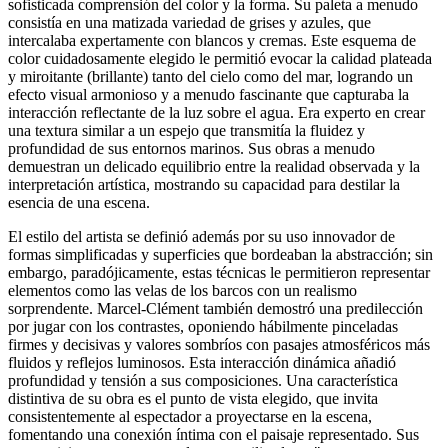
sofisticada comprensión del color y la forma. Su paleta a menudo
consistía en una matizada variedad de grises y azules, que
intercalaba expertamente con blancos y cremas. Este esquema de
color cuidadosamente elegido le permitió evocar la calidad plateada
y miroitante (brillante) tanto del cielo como del mar, logrando un
efecto visual armonioso y a menudo fascinante que capturaba la
interacción reflectante de la luz sobre el agua. Era experto en crear
una textura similar a un espejo que transmitía la fluidez y
profundidad de sus entornos marinos. Sus obras a menudo
demuestran un delicado equilibrio entre la realidad observada y la
interpretación artística, mostrando su capacidad para destilar la
esencia de una escena.
El estilo del artista se definió además por su uso innovador de
formas simplificadas y superficies que bordeaban la abstracción; sin
embargo, paradójicamente, estas técnicas le permitieron representar
elementos como las velas de los barcos con un realismo
sorprendente. Marcel-Clément también demostró una predilección
por jugar con los contrastes, oponiendo hábilmente pinceladas
firmes y decisivas y valores sombríos con pasajes atmosféricos más
fluidos y reflejos luminosos. Esta interacción dinámica añadió
profundidad y tensión a sus composiciones. Una característica
distintiva de su obra es el punto de vista elegido, que invita
consistentemente al espectador a proyectarse en la escena,
fomentando una conexión íntima con el paisaje representado. Sus