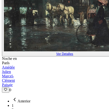
Ver Detalles
Noche en
París
Amédée
Julien
Marcel-
Clément
Paisaje
0
Anterior
1