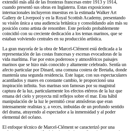
extendió más allá de las fronteras francesas entre 1913 y 1914,
cuando presentó sus obras en Inglaterra. Estas exposiciones
internacionales incluyeron muestras en la estimada Walker Art
Gallery de Liverpool y en la Royal Scottish Academy, presentando
su visión única a una audiencia británica y consolidando aún más su
posición como artista de renombre. Este período probablemente
coincidió con su creciente dedicación a los temas marinos, que se
estaban volviendo centrales en su producción artística.
La gran mayoría de la obra de Marcel-Clément está dedicada a la
representación de las costas francesas y escenas evocadoras de la
vida marítima. Fue por estos poderosos y atmosféricos paisajes
marinos que se hizo más conocido y altamente celebrado. Sentía un
afecto particular por Dinard, una comuna costera de Bretaña, donde
mantenía una segunda residencia. Este lugar, con sus espectaculares
acantilados y mares en constante cambio, le proporcionó una
inspiración infinita. Sus marinas son famosas por su magistral
captura de la luz, particularmente los efectos etéreos de la luz que
emana del cielo y proyecta mil reflejos sobre el mar. Esta hábil
manipulación de la luz le permitió crear atmósferas que eran
intensamente realistas y, a veces, imbuidas de un profundo sentido
del drama, atrayendo al espectador a la inmensidad y al poder
elemental del océano.
El enfoque técnico de Marcel-Clément se caracterizó por una