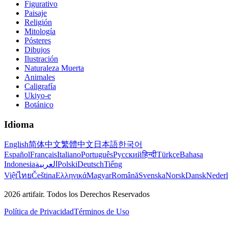
Figurativo
Paisaje
Religión
Mitología
Pósteres
Dibujos
Ilustración
Naturaleza Muerta
Animales
Caligrafía
Ukiyo-e
Botánico
Idioma
English
简体中文
繁體中文
日本語
한국어
Español
Français
Italiano
Português
Русский
हिन्दी
Türkçe
Bahasa
Indonesia
العربية
Polski
Deutsch
Tiếng
Việt
ไทย
Čeština
Ελληνικά
Magyar
Română
Svenska
Norsk
Dansk
Neder
2026
artifair.
Todos los Derechos Reservados
Política de Privacidad
Términos de Uso