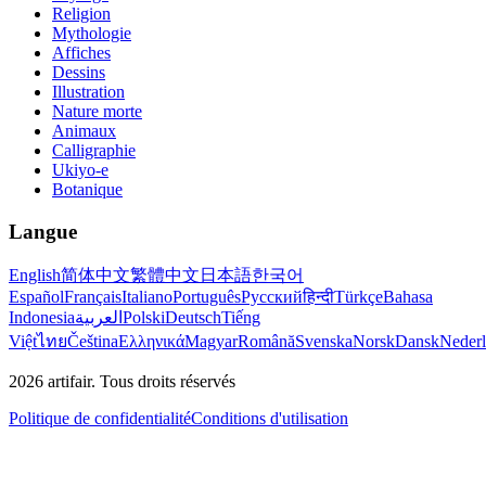
Religion
Mythologie
Affiches
Dessins
Illustration
Nature morte
Animaux
Calligraphie
Ukiyo-e
Botanique
Langue
English
简体中文
繁體中文
日本語
한국어
Español
Français
Italiano
Português
Русский
हिन्दी
Türkçe
Bahasa
Indonesia
العربية
Polski
Deutsch
Tiếng
Việt
ไทย
Čeština
Ελληνικά
Magyar
Română
Svenska
Norsk
Dansk
Neder
2026
artifair.
Tous droits réservés
Politique de confidentialité
Conditions d'utilisation