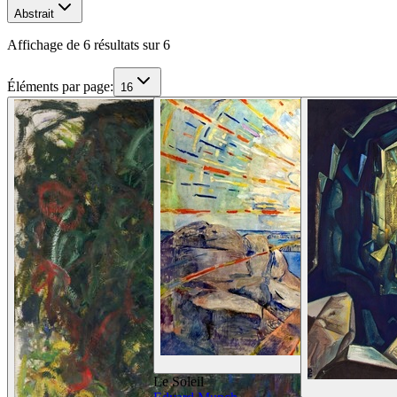
Abstrait
Affichage de 6 résultats sur 6
Éléments par page
:
16
Voir les dé
Le Soleil