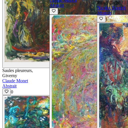
Edvard Munch
Rituel Caché
Abstrait
Nicolas Roerich
1
Abstrait
1
Voir les détails
Saules pleureurs,
Giverny
Claude Monet
Abstrait
0