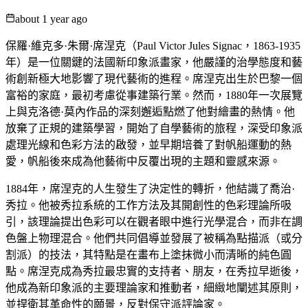
about 1 year ago
保羅·維克多·朱爾·席涅克（Paul Victor Jules Signac，1863-1935
年）是一位關鍵的法國新印象派畫家，他嚴謹的治學態度和藝
術創新極大地影響了現代藝術的進程。席涅克出生於巴黎一個
富裕的家庭，最初考慮從事建築行業。然而，1880年一次展覽
上與克洛德·莫內作品的深刻邂逅點燃了他對繪畫的熱情。他
放棄了正規的建築學習，開始了自學藝術的旅程，深受印象派
處理光線和色彩方法的啟發，並早期培養了對帆船運動的熱
愛，帆船後來成為他藝術中反覆出現的主題和靈感來源。
1884年，席涅克的人生發生了決定性的轉折，他結識了喬治·
秀拉。他被秀拉系統的工作方法及其開創性的色彩理論所吸
引，該理論提出色彩可以在觀者眼中進行光學混合，而非在調
色盤上物理混合。他們共同倡導並發展了被稱為點描派（或分
割派）的技法，其特點是在畫布上塗抹微小而清晰的純色圓
點。席涅克成為秀拉最忠實的支持者、朋友，在秀拉早逝後，
他成為新印象派的主要理論家和推動者，細緻地闡述其原則，
並捍衛其革命性的願景，反對保守派評論家。