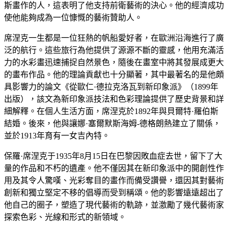
斯畫作的人，這表明了他支持前衛藝術的決心。他的經濟成功
使他能夠成為一位慷慨的藝術贊助人。
席涅克一生都是一位狂熱的帆船愛好者，在歐洲沿海進行了廣
泛的航行。這些旅行為他提供了源源不斷的靈感，他用充滿活
力的水彩畫迅速捕捉自然景色，隨後在畫室中將其發展成更大
的畫布作品。他的理論貢獻也十分顯著，其中最著名的是他頗
具影響力的論文《從歐仁·德拉克洛瓦到新印象派》（1899年
出版），該文為新印象派技法和色彩理論提供了歷史背景和詳
細解釋。在個人生活方面，席涅克於1892年與貝爾特·羅伯斯
結婚。後來，他與讓娜·塞爾默斯海姆-德格朗熱建立了關係，
並於1913年育有一女吉內特。
保羅·席涅克于1935年8月15日在巴黎因敗血症去世，留下了大
量的作品和不朽的遺產。他不僅因其在新印象派中的開創性作
用及其令人驚嘆、光彩奪目的畫作而備受讚譽，還因其對藝術
創新和獨立堅定不移的倡導而受到稱頌。他的影響遠遠超出了
他自己的圈子，塑造了現代藝術的軌跡，並激勵了幾代藝術家
探索色彩、光線和形式的新領域。