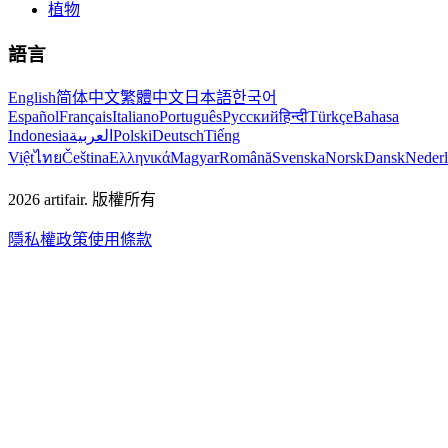
植物
語言
English
简体中文
繁體中文
日本語
한국어
Español
Français
Italiano
Português
Русский
हिन्दी
Türkçe
Bahasa
Indonesia
العربية
Polski
Deutsch
Tiếng
Việt
ไทย
Čeština
Ελληνικά
Magyar
Română
Svenska
Norsk
Dansk
Neder
2026
artifair.
版權所有
隱私權政策
使用條款