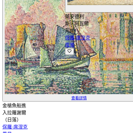
萊安德利
斯，阿瓦爾
河畔
保羅·席涅克
風景
0
查看詳情
金槍魚船進
入拉羅謝爾
（日落）
保羅·席涅克