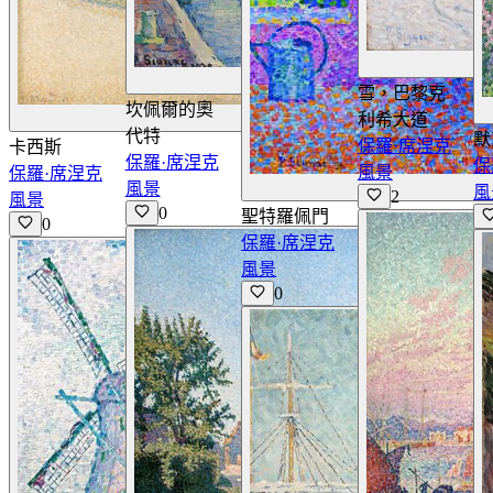
查看詳情
雪，巴黎克
坎佩爾的奧
利希大道
查看詳情
代特
默
保羅·席涅克
卡西斯
保羅·席涅克
保
風景
保羅·席涅克
風景
風
2
風景
0
聖特羅佩門
0
保羅·席涅克
風景
0