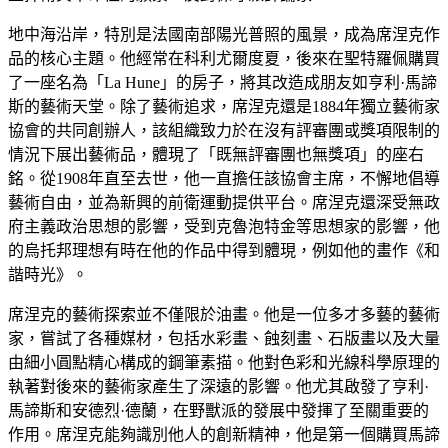
地中海沿岸，特別是法國南部陽光普照的風景，成為席涅克作
品的核心主題。他經常在科利尤爾度夏，後來在聖特羅佩購買
了一座名為「La Hune」的房子，將其改造成朋友如亨利·馬諦
斯的藝術天堂。除了藝術追求，席涅克還是1884年獨立藝術家
協會的共同創辦人，該組織致力於在沒有評審團或獎項限制的
情況下展出藝術品，體現了「既無評審團也無獎項」的座右
銘。從1908年直至去世，他一直擔任該協會主席，不懈地倡導
藝術自由，並為新興的前衛運動提供平台。席涅克還深受無政
府主義政治思想的影響，受到克魯泡特金等思想家的影響，他
的烏托邦理想有時在他的作品中得到體現，例如他的畫作《和
諧時光》。
席涅克的藝術探索並不僅限於油畫。他是一位多才多藝的藝術
家，嘗試了各種媒材，包括水彩畫、蝕刻畫、石版畫以及大量
由細小圓點精心構成的鋼筆素描。他對色彩和光線科學原理的
執著對後來的藝術家產生了深遠的影響。他尤其啟發了亨利·
馬諦斯和安德烈·德蘭，在野獸派的發展中發揮了至關重要的
作用。席涅克能夠識別他人的創新精神，他是第一個購買馬諦