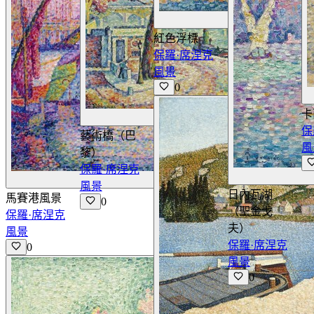
紅色浮標
保羅·席涅克
風景
0
卡
查看詳情
保
藝術橋（巴
風
黎）
保羅·席涅克
查看詳情
風景
日內瓦湖
馬賽港風景
0
（聖金戈
保羅·席涅克
夫）
風景
保羅·席涅克
0
風景
0