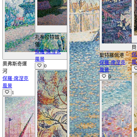
查看詳情
孔布拉特城
堡
貝
保羅·席涅克
保
聖特羅佩港
查看詳情
風景
風
保羅·席涅克
奧弗斯奇運
0
風景
河
0
保羅·席涅克
風景
1