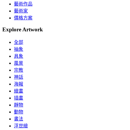
藝術作品
藝術家
價格方案
Explore Artwork
全部
抽象
具象
風景
宗教
神話
海報
繪畫
插畫
靜物
動物
書法
浮世繪