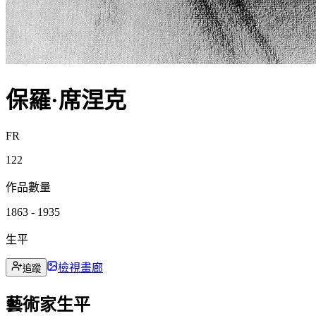
保羅·席涅克
FR
122
作品數量
1863 - 1935
生平
檢視畫廊
追蹤
藝術家生平