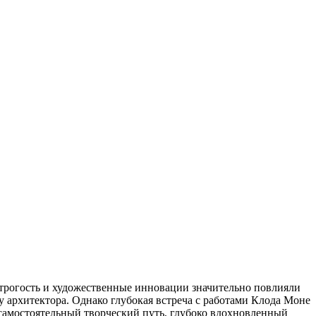
трогость и художественные инновации значительно повлияли
у архитектора. Однако глубокая встреча с работами Клода Моне
л самостоятельный творческий путь, глубоко вдохновленный