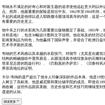
韦纳永不满足的好奇心和对新主题的追求使他远赴意大利以外进行
点。然而，他最重要的探险是前往中东。1862年至1864
不起的成就是他得以进入耶路撒冷圆顶清真寺的内部，这是一
有重要的历史意义。
他中东之行的水彩画为几部重要出版物奠定了基础。1865年，
冷和圣地》，包含30幅设计图和文字说明。他在埃及的经历记
彩画复制品为特色，为他赢得了国际声誉，并迎合了欧洲日益增长的
艺术寻求新的灵感。
韦纳的艺术风格以其卓越的水彩技巧、对细节（尤其是在建筑
结构的精确描绘中显而易见，从圆顶清真寺错综复杂的石雕到
塔里尼总督的凯旋行列》、《巴勒莫的齐萨宫》、《贝鲁特风
界崇高地位的证明。
卡尔·韦纳的遗产超出了他令人印象深刻的作品本身。他是19
人树立了高标准。他是威尼斯和莱比锡学院的成员。即使在189
画收藏，这些作品因其美丽、历史价值和艺术技巧而继续受到
遗迹的认知。
阅读更多