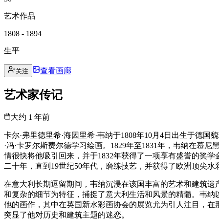
艺术作品
1808 - 1894
生平
查看画廊
关注
艺术家传记
大约 1 年前
卡尔·弗里德里希·海因里希·韦纳于1808年10月4日出生
·冯·卡罗尔斯费尔德学习绘画。1829年至1831年，韦纳
情很快将他吸引回来，并于1832年获得了一项享有盛誉的奖
二十年，直到19世纪50年代，磨练技艺，并获得了欧洲顶尖水
在意大利长期逗留期间，韦纳沉浸在该国丰富的艺术和建筑遗
和复杂的细节为特征，捕捉了意大利生活和风景的精髓。韦纳
他的画作，其中在英国新水彩画协会的展览尤为引人注目，在
突显了他对历史和建筑主题的迷恋。