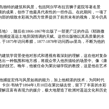
亚半岛独特的建筑和风景，包括阿尔罕布拉宫狮子庭院等著名景
丰硕的成果，创作了他最具代表性的一些作品。在此期间，一项了
内部的细致水彩画为西方世界提供了前所未有的视角，至今仍具
，随后在1866-1867年出版了一部更广泛的作品《耶路撒
示了他捕捉遥远土地异国情调的天赋。这些出版物以其高质量的水
5年访问希腊，1877-1878年访问西ци里岛，不断为他的
的建筑学背景使他对形式和透视有着深刻的理解，这在他对复杂
达出一种氛围和地方感，将观众带入他所描绘的场景中。像《康
超的技艺。晚年，他被任命为莱比锡学院的教授，这是他在艺术
。他捕捉宏伟与风景如画的能力，加上他精湛的技术，为同时代
尔·韦纳于1894年1月10日在莱比锡去世，留下了丰富的水彩
理解且富有表现力的媒介，极大地塑造了欧洲对遥远文化和历史