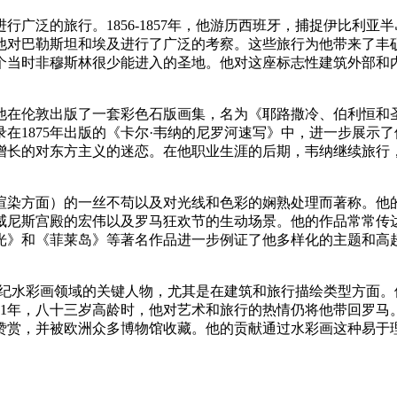
广泛的旅行。1856-1857年，他游历西班牙，捕捉伊比利
年间，他对巴勒斯坦和埃及进行了广泛的考察。这些旅行为他带来了
个当时非穆斯林很少能进入的圣地。他对这座标志性建筑外部和
他在伦敦出版了一套彩色石版画集，名为《耶路撒冷、伯利恒和圣地》
录在1875年出版的《卡尔·韦纳的尼罗河速写》中，进一步展
对东方主义的迷恋。在他职业生涯的后期，韦纳继续旅行，于187
渲染方面）的一丝不苟以及对光线和色彩的娴熟处理而著称。他
威尼斯宫殿的宏伟以及罗马狂欢节的生动场景。他的作品常常传
光》和《菲莱岛》等著名作品进一步例证了他多样化的主题和高
世纪水彩画领域的关键人物，尤其是在建筑和旅行描绘类型方面
1年，八十三岁高龄时，他对艺术和旅行的热情仍将他带回罗马。卡
赞赏，并被欧洲众多博物馆收藏。他的贡献通过水彩画这种易于