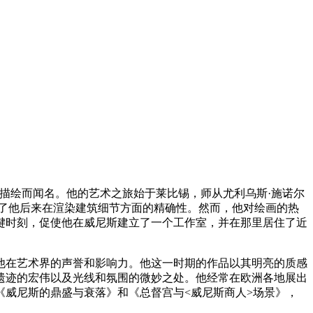
细致描绘而闻名。他的艺术之旅始于莱比锡，师从尤利乌斯·施诺尔
影响了他后来在渲染建筑细节方面的精确性。然而，他对绘画的热
关键时刻，促使他在威尼斯建立了一个工作室，并在那里居住了近
他在艺术界的声誉和影响力。他这一时期的作品以其明亮的质感
遗迹的宏伟以及光线和氛围的微妙之处。他经常在欧洲各地展出
威尼斯的鼎盛与衰落》和《总督宫与<威尼斯商人>场景》，