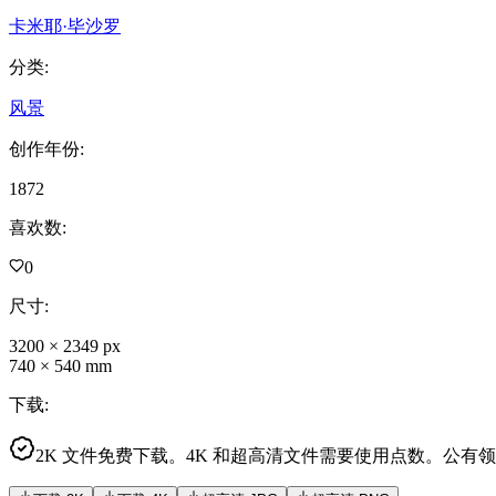
卡米耶·毕沙罗
分类
:
风景
创作年份
:
1872
喜欢数
:
0
尺寸
:
3200
×
2349
px
740
×
540
mm
下载
:
2K 文件免费下载。4K 和超高清文件需要使用点数。公有