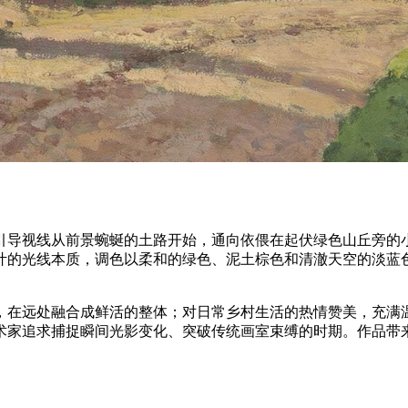
引导视线从前景蜿蜒的土路开始，通向依偎在起伏绿色山丘旁的
叶的光线本质，调色以柔和的绿色、泥土棕色和清澈天空的淡蓝
，在远处融合成鲜活的整体；对日常乡村生活的热情赞美，充满
术家追求捕捉瞬间光影变化、突破传统画室束缚的时期。作品带