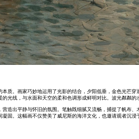
的本质。画家巧妙地运用了光影的结合，夕阳低垂，金色光芒穿
暖的光线，与水面和天空的柔和色调形成鲜明对比。波光粼粼的
，营造出平静与怀旧的氛围。笔触既细腻又流畅，捕捉了帆布、
间凝固。这幅画不仅赞美了威尼斯的海洋文化，也邀请观者沉浸