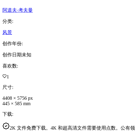
阿道夫·考夫曼
分类
:
风景
创作年份
:
创作日期未知
喜欢数
:
1
尺寸
:
4408
×
5756
px
445
×
585
mm
下载
:
2K 文件免费下载。4K 和超高清文件需要使用点数。公有