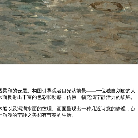
透柔和的云层。构图引导观者目光从前景——一位独自划船的人
水面反射出丰富的色彩和动感，仿佛一幅充满宁静活力的织锦。
木船以及泻湖水面的纹理。画面呈现出一种几近诗意的静谧，点
于泻湖的宁静之美和有节奏的生活。