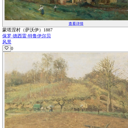
查看详情
蒙塔涅村（萨沃伊）1887
保罗·德西雷·特鲁伊尔贝
风景
0