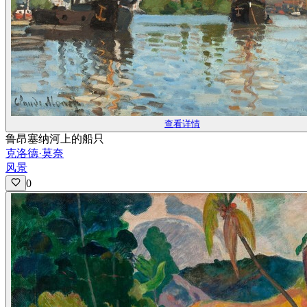
查看详情
鲁昂塞纳河上的船只
克洛德·莫奈
风景
0