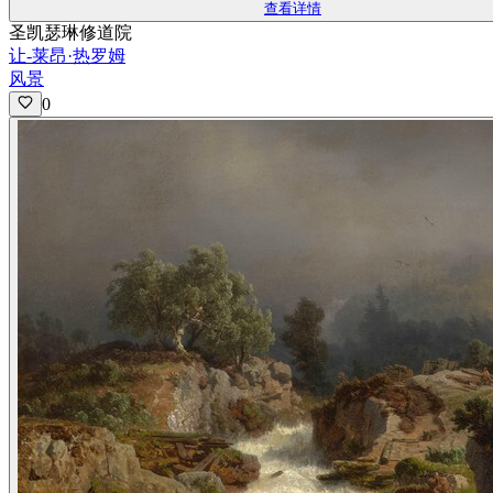
查看详情
圣凯瑟琳修道院
让-莱昂·热罗姆
风景
0