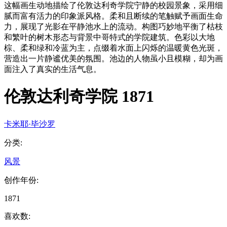
这幅画生动地描绘了伦敦达利奇学院宁静的校园景象，采用细
腻而富有活力的印象派风格。柔和且断续的笔触赋予画面生命
力，展现了光影在平静池水上的流动。构图巧妙地平衡了枯枝
和繁叶的树木形态与背景中哥特式的学院建筑。色彩以大地
棕、柔和绿和冷蓝为主，点缀着水面上闪烁的温暖黄色光斑，
营造出一片静谧优美的氛围。池边的人物虽小且模糊，却为画
面注入了真实的生活气息。
伦敦达利奇学院 1871
卡米耶·毕沙罗
分类
:
风景
创作年份
:
1871
喜欢数
: