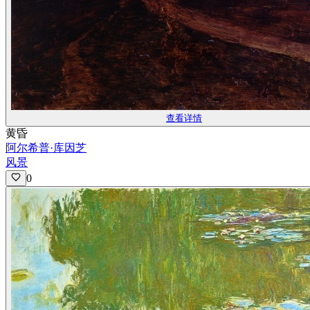
查看详情
黄昏
阿尔希普·库因芝
风景
0