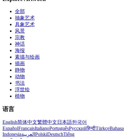
全部
抽象艺术
具象艺术
风景
宗教
神话
海报
素描与绘画
插画
静物
动物
书法
浮世绘
植物
语言
English
简体中文
繁體中文
日本語
한국어
Español
Français
Italiano
Português
Русский
हिन्दी
Türkçe
Bahasa
Indonesia
العربية
Polski
Deutsch
Tiếng