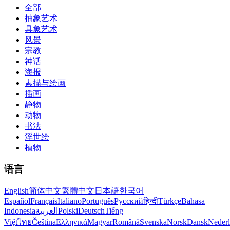
全部
抽象艺术
具象艺术
风景
宗教
神话
海报
素描与绘画
插画
静物
动物
书法
浮世绘
植物
语言
English
简体中文
繁體中文
日本語
한국어
Español
Français
Italiano
Português
Русский
हिन्दी
Türkçe
Bahasa
Indonesia
العربية
Polski
Deutsch
Tiếng
Việt
ไทย
Čeština
Ελληνικά
Magyar
Română
Svenska
Norsk
Dansk
Neder