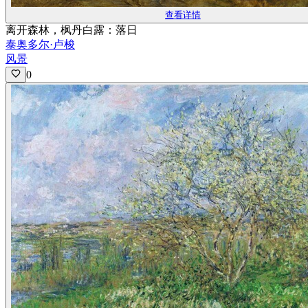
查看详情
离开森林，枫丹白露：落日
泰奥多尔·卢梭
风景
0