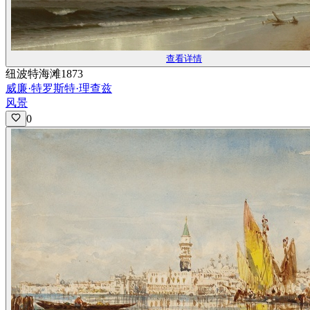
查看详情
纽波特海滩1873
威廉·特罗斯特·理查兹
风景
0