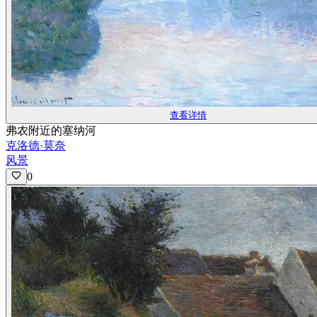
查看详情
弗农附近的塞纳河
克洛德·莫奈
风景
0