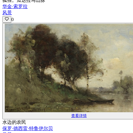
狐狸。瓜达拉马山脉
华金·索罗拉
风景
0
查看详情
水边的农民
保罗·德西雷·特鲁伊尔贝