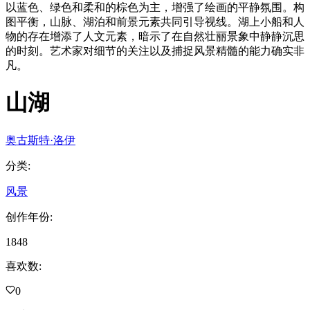
以蓝色、绿色和柔和的棕色为主，增强了绘画的平静氛围。构
图平衡，山脉、湖泊和前景元素共同引导视线。湖上小船和人
物的存在增添了人文元素，暗示了在自然壮丽景象中静静沉思
的时刻。艺术家对细节的关注以及捕捉风景精髓的能力确实非
凡。
山湖
奥古斯特·洛伊
分类
:
风景
创作年份
:
1848
喜欢数
:
0