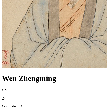
Wen Zhengming
CN
24
Opere de artă