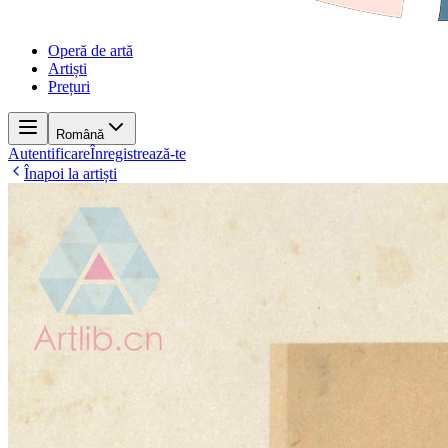
Operă de artă
Artiști
Prețuri
Română
Autentificare
Înregistrează-te
Înapoi la artiști