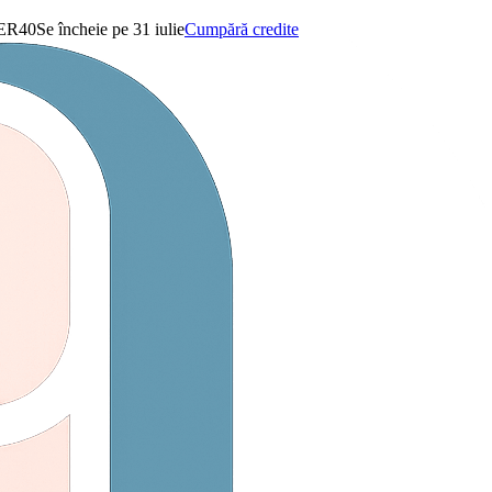
ER40
Se încheie pe 31 iulie
Cumpără credite