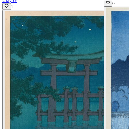
Ukiyo-e
0
1