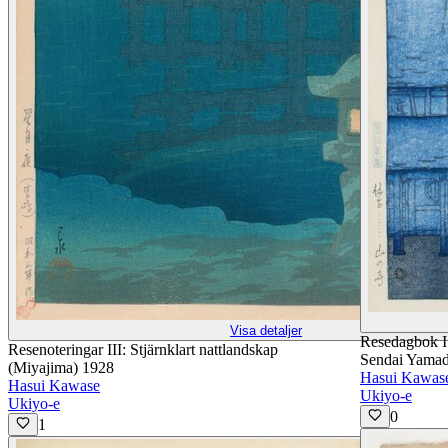
Visa detaljer
Resedagbok I 
Resenoteringar III: Stjärnklart nattlandskap
Sendai Yamad
(Miyajima) 1928
Hasui Kawas
Hasui Kawase
Ukiyo-e
Ukiyo-e
0
1