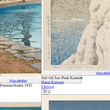
Visa detal
Snö vid Aso Peak Kannon
Visa detaljer
Hasui Kawase
Potomacfloden 1935
Ukiyo-e
2