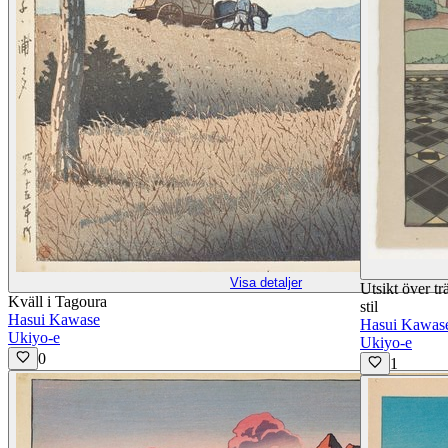
Visa detaljer
Utsikt över tr
Kväll i Tagoura
stil
Hasui Kawase
Hasui Kawas
Ukiyo-e
Ukiyo-e
0
1