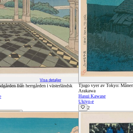
Visa detaljer
Tjugo vyer av Tokyo: Måne
ädgården från herrgården i västerländsk
Arakawa
Hasui Kawase
e
Ukiyo-e
2