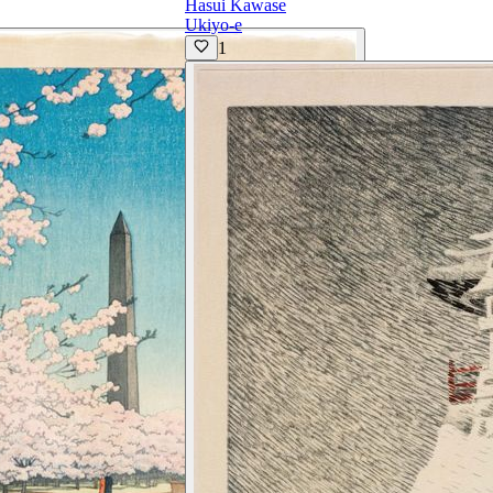
Hasui Kawase
Ukiyo-e
1