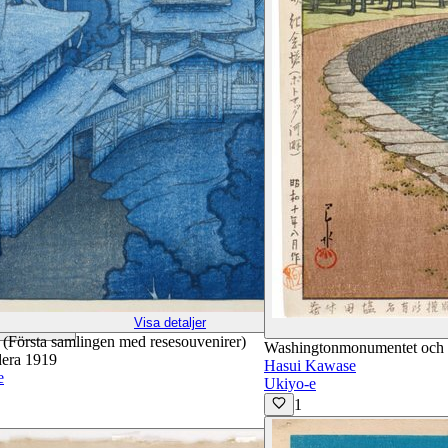
Visa detaljer
(Första samlingen med resesouvenirer)
Washingtonmonumentet och 
era 1919
Hasui Kawase
e
Ukiyo-e
1