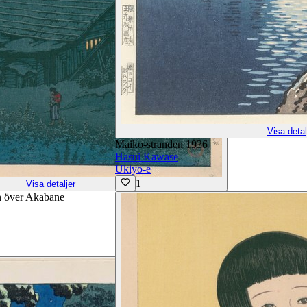
Visa detal
Maiko-stranden 1936
Hasui Kawase
Ukiyo-e
1
Visa detaljer
n över Akabane