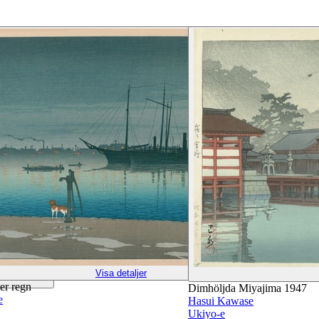
Visa detaljer
er regn
Dimhöljda Miyajima 1947
e
Hasui Kawase
Ukiyo-e