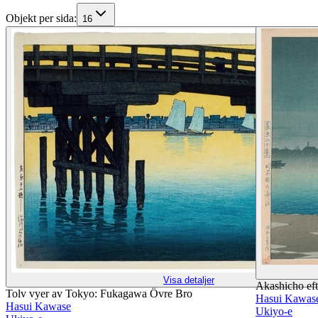
Objekt per sida
:
16
Visa detaljer
Akashicho eft
Tolv vyer av Tokyo: Fukagawa Övre Bro
Hasui Kawas
Hasui Kawase
Ukiyo-e