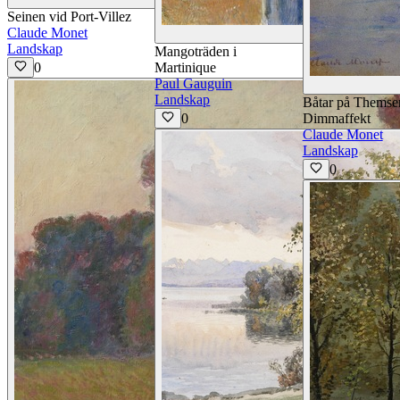
Seinen vid Port-Villez
Claude Monet
Visa deta
Landskap
Mangoträden i
0
Martinique
Paul Gauguin
Landskap
Båtar på Themse
0
Dimmaffekt
Claude Monet
Landskap
0