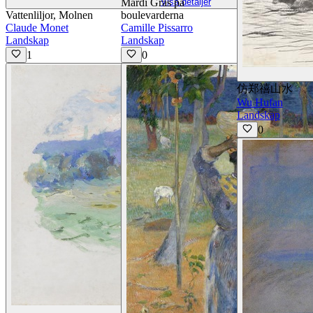
Mardi Gras på
Visa detaljer
Vattenliljor, Molnen
boulevarderna
Claude Monet
Camille Pissarro
Landskap
Landskap
1
0
仿郑禧山水
Wu Hufan
Landskap
0
Visa detaljer