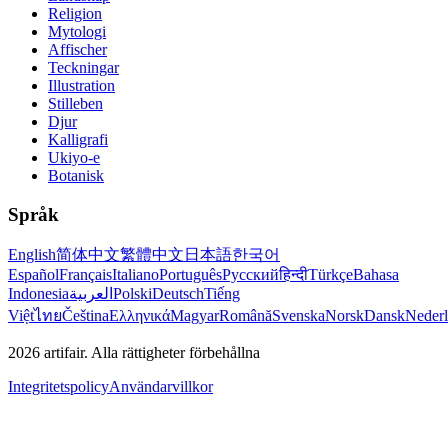
Religion
Mytologi
Affischer
Teckningar
Illustration
Stilleben
Djur
Kalligrafi
Ukiyo-e
Botanisk
Språk
English
简体中文
繁體中文
日本語
한국어
Español
Français
Italiano
Português
Русский
हिन्दी
Türkçe
Bahasa
Indonesia
العربية
Polski
Deutsch
Tiếng
Việt
ไทย
Čeština
Ελληνικά
Magyar
Română
Svenska
Norsk
Dansk
Neder
2026
artifair.
Alla rättigheter förbehållna
Integritetspolicy
Användarvillkor