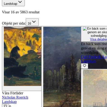
Landskap
Visar 16 av 5863 resultat
Objekt per sida
:
16
Visa detalje
En bäck som rinn
genom en skog v
solnedgång
Carl Frederik Aa
Landskap
0
Visa detaljer
Våra Förfäder
Nicholas Roerich
Landskap
0