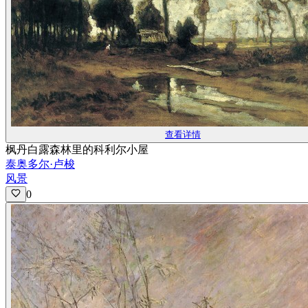
查看详情
枫丹白露森林里的科利尔小屋
泰奥多尔·卢梭
风景
0