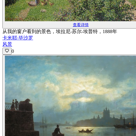
查看详情
从我的窗户看到的景色，埃拉尼-苏尔-埃普特，1888年
卡米耶·毕沙罗
风景
0