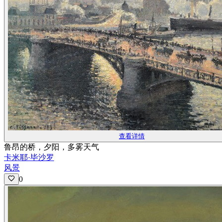
查看详情
鲁昂的桥，夕阳，多雾天气
卡米耶·毕沙罗
风景
0