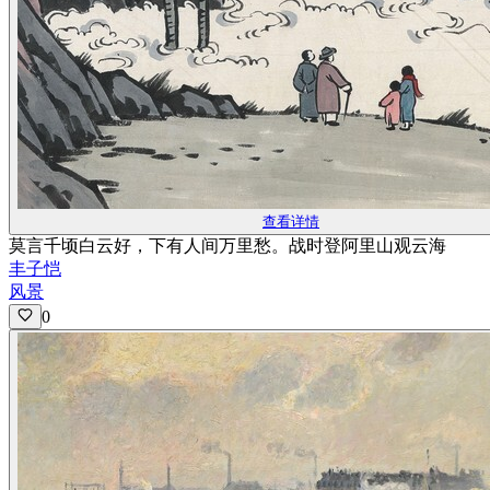
查看详情
莫言千顷白云好，下有人间万里愁。战时登阿里山观云海
丰子恺
风景
0