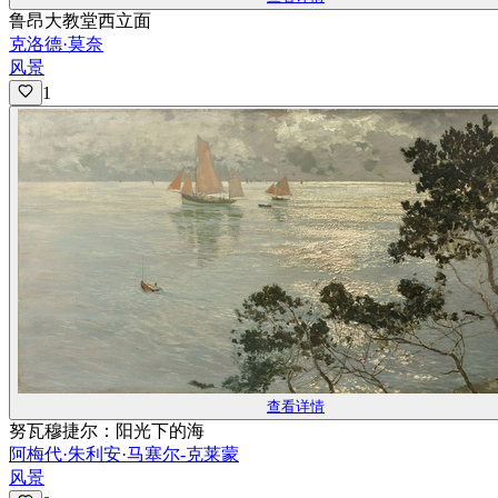
鲁昂大教堂西立面
克洛德·莫奈
风景
1
查看详情
努瓦穆捷尔：阳光下的海
阿梅代·朱利安·马塞尔-克莱蒙
风景