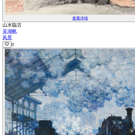
查看详情
山水臨古
吴湖帆
风景
0