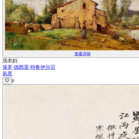
查看详情
洗衣妇
保罗·德西雷·特鲁伊尔贝
风景
0