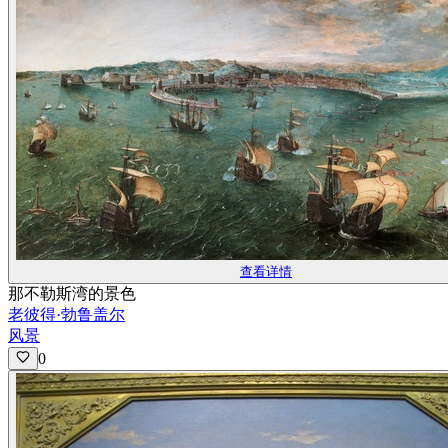
查看详情
那不勒斯湾的景色
老彼得·勃鲁盖尔
风景
0