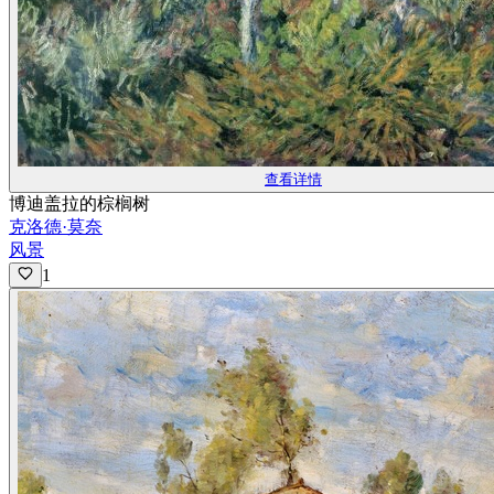
查看详情
博迪盖拉的棕榈树
克洛德·莫奈
风景
1