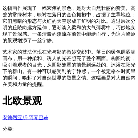
这幅画作展现了一幅宏伟的景色，是对大自然壮丽的赞美。高
耸的常绿树木，映衬在落日的金色拥抱中，占据了主导地位；
它们黑暗的形态与火红的天空形成了鲜明的对比。通过层次分
明的丘陵向远方延伸，逐渐淡入柔和的大气薄雾中，巧妙地实
现了景深感。一条清澈的溪流在前景中蜿蜒而行，为这片崎岖
的景观增添了一丝宁静。
艺术家的技法体现在光与影的微妙交织中。落日的暖色调洒满
画布，用一种柔和、诱人的光芒照亮了整个画面。构图均衡，
吸引着观者的目光，从阴影笼罩的前景到远处的、沐浴在阳光
下的群山。有一种可以感受到的宁静感，一个被定格在时间里
的瞬间，唤起了对自然世界的敬畏之情。这幅画是对大自然内
在美和力量的提醒。
北欧景观
安德烈亚斯·阿琴巴赫
分类
: