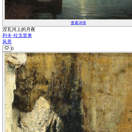
查看详情
涅瓦河上的月夜
列夫·拉戈里奥
风景
0