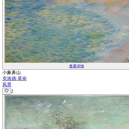
查看详情
小象鼻山
克洛德·莫奈
风景
2