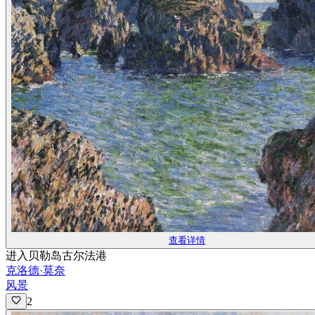
查看详情
进入贝勒岛古尔法港
克洛德·莫奈
风景
2