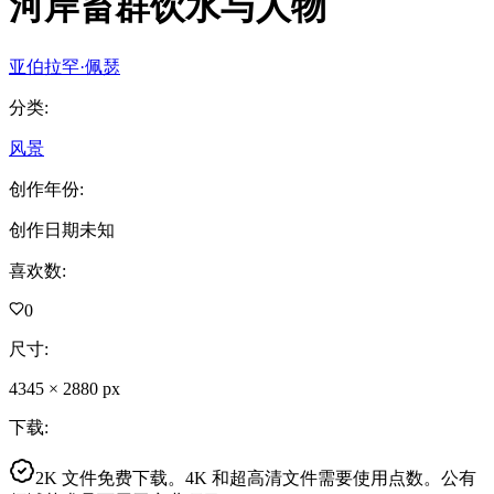
河岸畜群饮水与人物
亚伯拉罕·佩瑟
分类
:
风景
创作年份
:
创作日期未知
喜欢数
:
0
尺寸
:
4345
×
2880
px
下载
:
2K 文件免费下载。4K 和超高清文件需要使用点数。公有