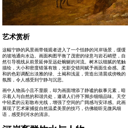
艺术赏析
这幅宁静的风景画带领观者进入了一个恬静的河岸场景，缓缓
的坡地通向水边。画面构图平衡了茂密的绿意与岩石峭壁，自
然引导视线从前景延伸至远处蜿蜒的河流。树木以细腻的笔触
描绘，大小和密度错落有致，光影交错间赋予画面生命感。柔
和的色彩调配出淡雅的绿、土褐和浅蓝，营造出清晨或傍晚的
氛围，令人感受到宁静与沉思。
画中人物虽小且不显眼，却为画面增添了静谧的叙事元素，暗
示着人与自然的和谐共处，邀请人们停下脚步细细品味。天空
中轻柔的云彩散布光线，增强了空间的广阔感与安详感。此画
展现了艺术家捕捉自然温柔美景的技巧，仿佛能听见微风细
语，感受到河水的清凉。