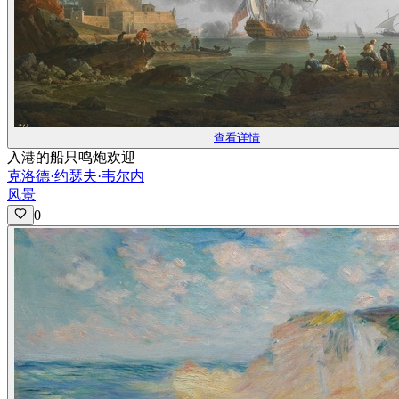
查看详情
入港的船只鸣炮欢迎
克洛德·约瑟夫·韦尔内
风景
0