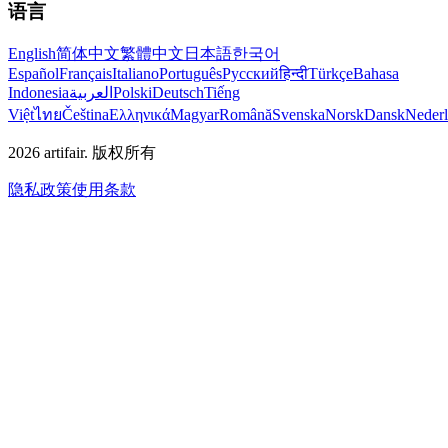
语言
English
简体中文
繁體中文
日本語
한국어
Español
Français
Italiano
Português
Русский
हिन्दी
Türkçe
Bahasa
Indonesia
العربية
Polski
Deutsch
Tiếng
Việt
ไทย
Čeština
Ελληνικά
Magyar
Română
Svenska
Norsk
Dansk
Neder
2026
artifair.
版权所有
隐私政策
使用条款