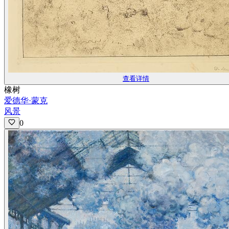
查看详情
橡树
爱德华·蒙克
风景
0