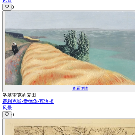
风景
0
查看详情
洛基雷克的麦田
费利克斯·爱德华·瓦洛顿
风景
0