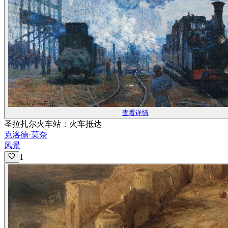
查看详情
圣拉扎尔火车站：火车抵达
克洛德·莫奈
风景
1