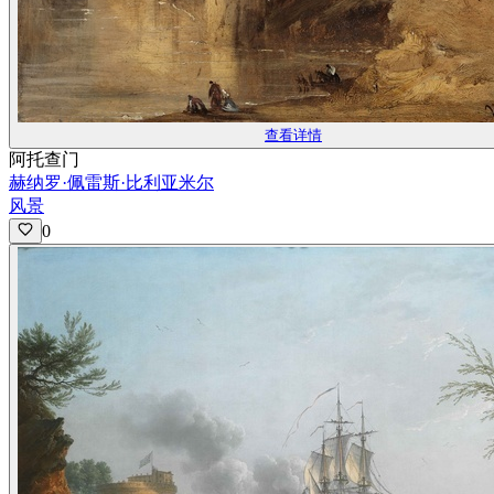
查看详情
阿托查门
赫纳罗·佩雷斯·比利亚米尔
风景
0