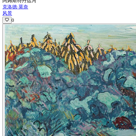
阿姆斯特丹运河
克洛德·莫奈
风景
0