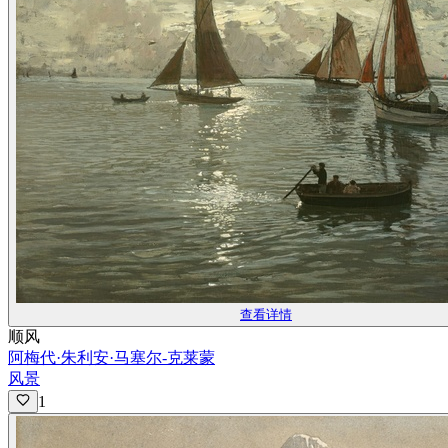
查看详情
顺风
阿梅代·朱利安·马塞尔-克莱蒙
风景
1