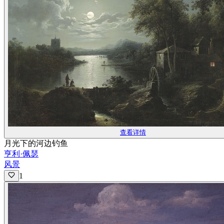
查看详情
月光下的河边钓鱼
亨利·佩瑟
风景
1