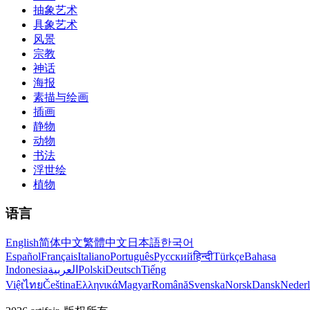
抽象艺术
具象艺术
风景
宗教
神话
海报
素描与绘画
插画
静物
动物
书法
浮世绘
植物
语言
English
简体中文
繁體中文
日本語
한국어
Español
Français
Italiano
Português
Русский
हिन्दी
Türkçe
Bahasa
Indonesia
العربية
Polski
Deutsch
Tiếng
Việt
ไทย
Čeština
Ελληνικά
Magyar
Română
Svenska
Norsk
Dansk
Neder