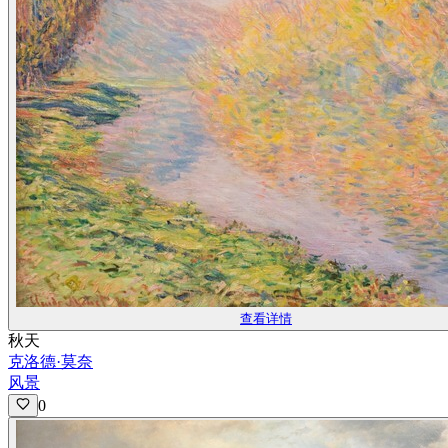
查看详情
秋天
克洛德·莫奈
风景
0