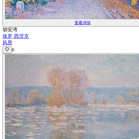
查看详情
胡安湾
保罗·西涅克
风景
0