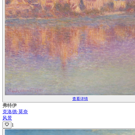
查看详情
弗特伊
克洛德·莫奈
风景
1