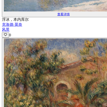
查看详情
浮冰，本内库尔
克洛德·莫奈
风景
0