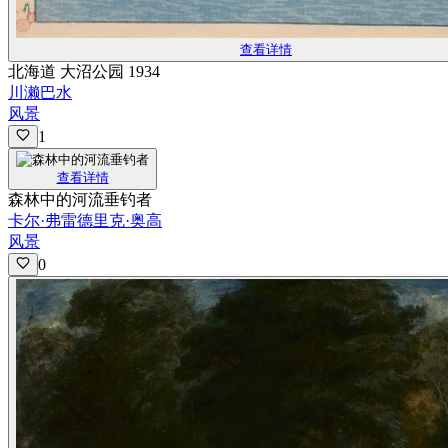
查看详情
北海道 大沼公园 1934
川濑巴水
风景
1
查看详情
森林中的河流垂钓者
卡尔·弗雷德里克·奥高
风景
0