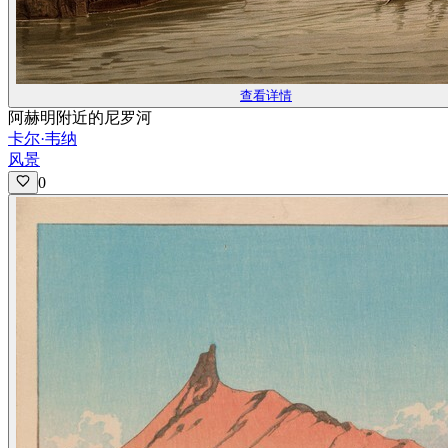
查看详情
阿赫明附近的尼罗河
卡尔·韦纳
风景
0