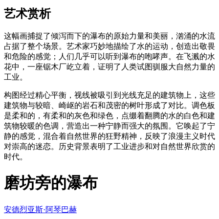
艺术赏析
这幅画捕捉了倾泻而下的瀑布的原始力量和美丽，汹涌的水流
占据了整个场景。艺术家巧妙地描绘了水的运动，创造出敬畏
和危险的感觉；人们几乎可以听到瀑布的咆哮声。在飞溅的水
花中，一座锯木厂屹立着，证明了人类试图驯服大自然力量的
工业。
构图经过精心平衡，视线被吸引到光线充足的建筑物上，这些
建筑物与较暗、崎岖的岩石和茂密的树叶形成了对比。调色板
是柔和的，有柔和的灰色和绿色，点缀着翻腾的水的白色和建
筑物较暖的色调，营造出一种宁静而强大的氛围。它唤起了宁
静的感觉，混合着自然世界的狂野精神，反映了浪漫主义时代
对崇高的迷恋。历史背景表明了工业进步和对自然世界欣赏的
时代。
磨坊旁的瀑布
安德烈亚斯·阿琴巴赫