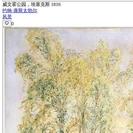
威文霍公园，埃塞克斯 1816
约翰·康斯太勃尔
风景
0