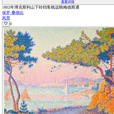
查看详情
1802年博克斯利山下铃铛客栈远眺梅德斯通
保罗·桑德比
风景
0