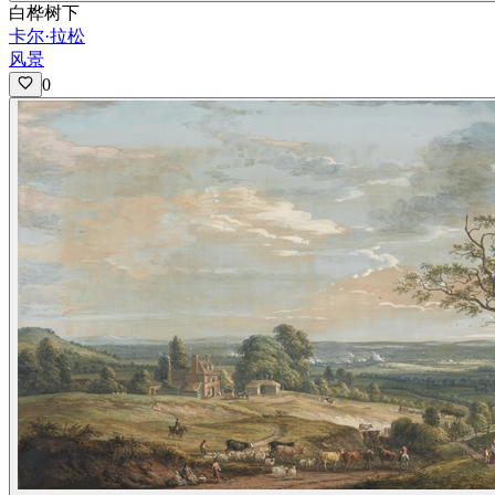
白桦树下
卡尔·拉松
风景
0