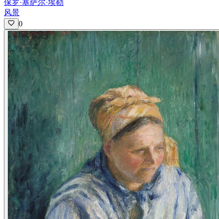
保罗·塞萨尔·埃勒
风景
0