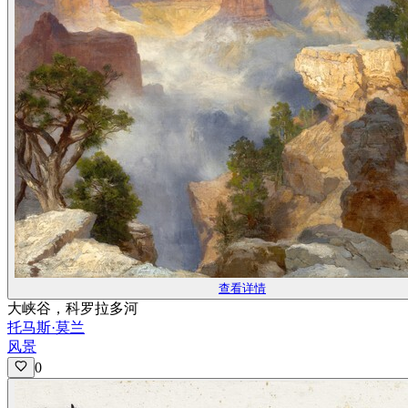
查看详情
大峡谷，科罗拉多河
托马斯·莫兰
风景
0