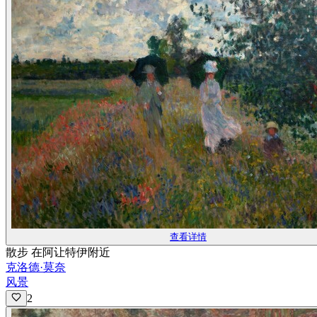
查看详情
散步 在阿让特伊附近
克洛德·莫奈
风景
2