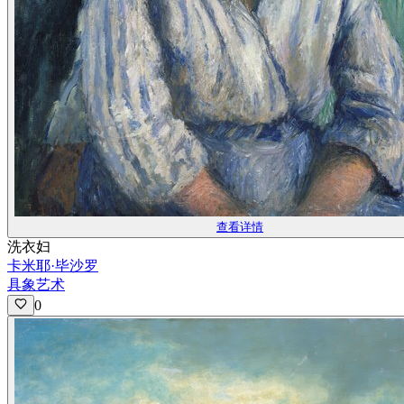
查看详情
洗衣妇
卡米耶·毕沙罗
具象艺术
0