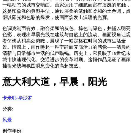
一幅动态的城市交响曲。画家运用了细腻而富有质感的笔触，
这是印象派的典型手法，通过层叠的笔触和柔和的土色调，点
缀以阳光和色彩的爆发，使画面焕发出温暖的光辉。
色调克制而有效，融合柔和的灰色、棕色与绿色，并辅以明亮
色彩，表现出早晨光线在建筑与自然上的流动。画面视角让观
者仿佛从稍高处俯瞰，展现了一幅定格在时间的城市生活全
景。情感上，画作唤起一种宁静而充满活力的感觉——清晨的
清新与日常都市生活的低声嗡鸣。历史上，它反映了19世纪末
城市快速现代化、交通进步的变革时期。这幅作品见证了画家
捕捉光线与氛围瞬息变化的高超技艺。
意大利大道，早晨，阳光
卡米耶·毕沙罗
分类
:
风景
创作年份
: