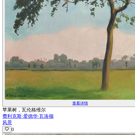
查看详情
苹果树，瓦伦格维尔
费利克斯·爱德华·瓦洛顿
风景
0