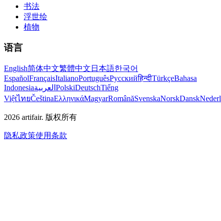
书法
浮世绘
植物
语言
English
简体中文
繁體中文
日本語
한국어
Español
Français
Italiano
Português
Русский
हिन्दी
Türkçe
Bahasa
Indonesia
العربية
Polski
Deutsch
Tiếng
Việt
ไทย
Čeština
Ελληνικά
Magyar
Română
Svenska
Norsk
Dansk
Neder
2026
artifair.
版权所有
隐私政策
使用条款