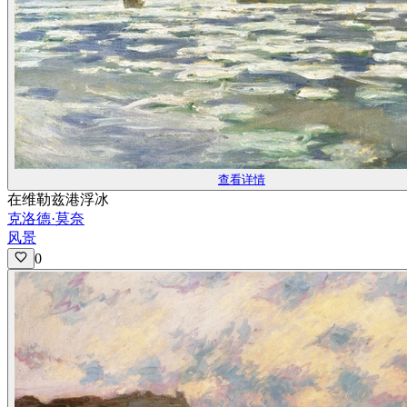
查看详情
在维勒兹港浮冰
克洛德·莫奈
风景
0