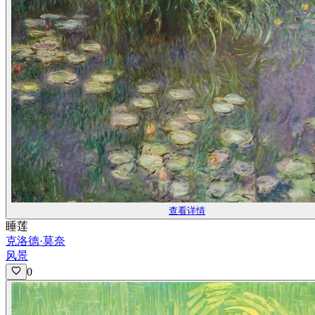
查看详情
睡莲
克洛德·莫奈
风景
0