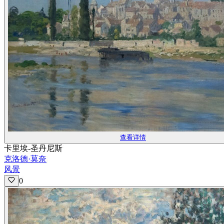
查看详情
卡里埃-圣丹尼斯
克洛德·莫奈
风景
0