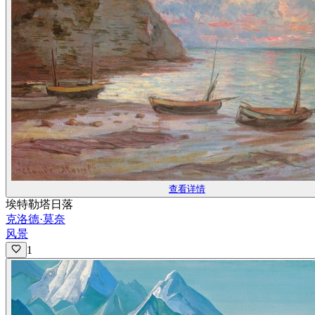
查看详情
埃特勒塔日落
克洛德·莫奈
风景
1