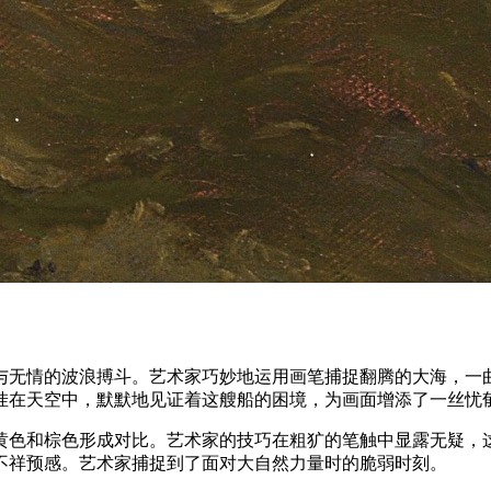
与无情的波浪搏斗。艺术家巧妙地运用画笔捕捉翻腾的大海，一
挂在天空中，默默地见证着这艘船的困境，为画面增添了一丝忧
黄色和棕色形成对比。艺术家的技巧在粗犷的笔触中显露无疑，
不祥预感。艺术家捕捉到了面对大自然力量时的脆弱时刻。