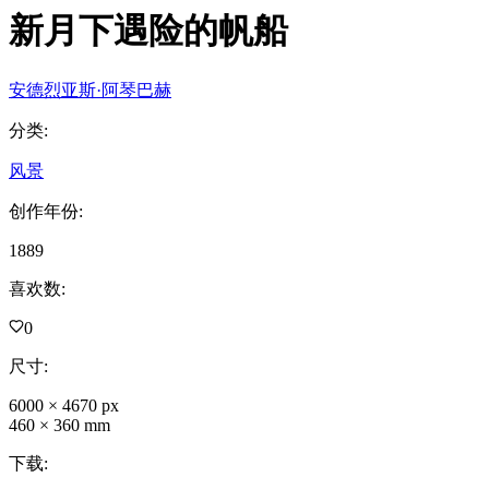
新月下遇险的帆船
安德烈亚斯·阿琴巴赫
分类
:
风景
创作年份
:
1889
喜欢数
:
0
尺寸
:
6000
×
4670
px
460
×
360
mm
下载
: