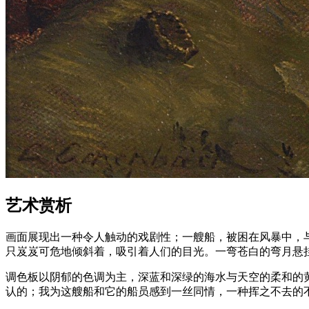
艺术赏析
画面展现出一种令人触动的戏剧性；一艘船，被困在风暴中，
只岌岌可危地倾斜着，吸引着人们的目光。一弯苍白的弯月悬
调色板以阴郁的色调为主，深蓝和深绿的海水与天空的柔和的
认的；我为这艘船和它的船员感到一丝同情，一种挥之不去的