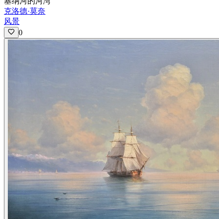
塞纳河的河湾
克洛德·莫奈
风景
0