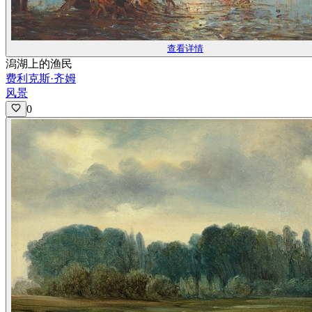
查看详情
潟湖上的渔民
费利克斯·齐姆
风景
0