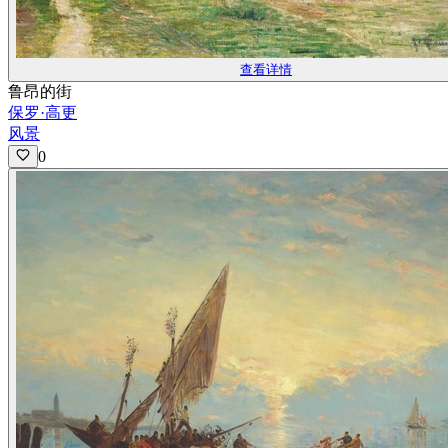
查看详情
鲁昂的街
保罗·高更
风景
0