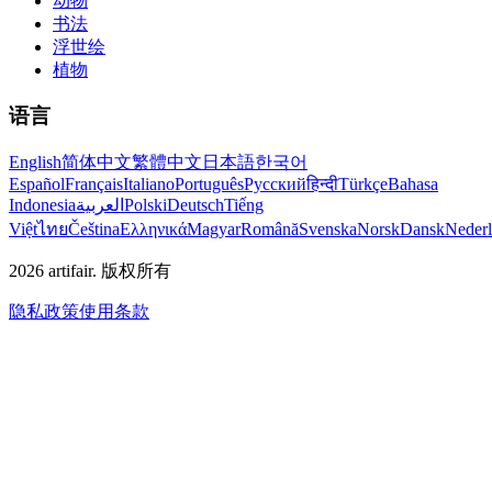
动物
书法
浮世绘
植物
语言
English
简体中文
繁體中文
日本語
한국어
Español
Français
Italiano
Português
Русский
हिन्दी
Türkçe
Bahasa
Indonesia
العربية
Polski
Deutsch
Tiếng
Việt
ไทย
Čeština
Ελληνικά
Magyar
Română
Svenska
Norsk
Dansk
Neder
2026
artifair.
版权所有
隐私政策
使用条款