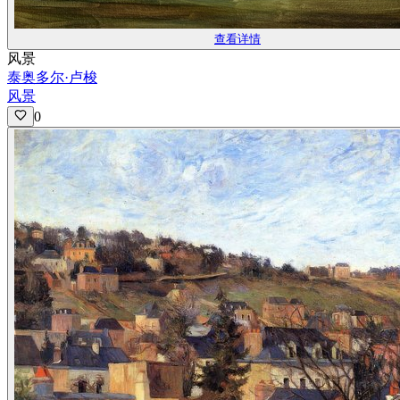
查看详情
风景
泰奥多尔·卢梭
风景
0