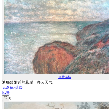
查看详情
迪耶普附近的悬崖，多云天气
克洛德·莫奈
风景
0