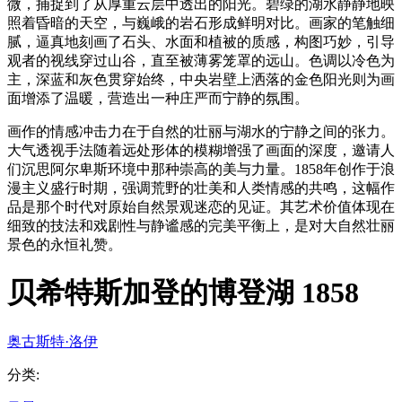
微，捕捉到了从厚重云层中透出的阳光。碧绿的湖水静静地映
照着昏暗的天空，与巍峨的岩石形成鲜明对比。画家的笔触细
腻，逼真地刻画了石头、水面和植被的质感，构图巧妙，引导
观者的视线穿过山谷，直至被薄雾笼罩的远山。色调以冷色为
主，深蓝和灰色贯穿始终，中央岩壁上洒落的金色阳光则为画
面增添了温暖，营造出一种庄严而宁静的氛围。
画作的情感冲击力在于自然的壮丽与湖水的宁静之间的张力。
大气透视手法随着远处形体的模糊增强了画面的深度，邀请人
们沉思阿尔卑斯环境中那种崇高的美与力量。1858年创作于浪
漫主义盛行时期，强调荒野的壮美和人类情感的共鸣，这幅作
品是那个时代对原始自然景观迷恋的见证。其艺术价值体现在
细致的技法和戏剧性与静谧感的完美平衡上，是对大自然壮丽
景色的永恒礼赞。
贝希特斯加登的博登湖 1858
奥古斯特·洛伊
分类
: