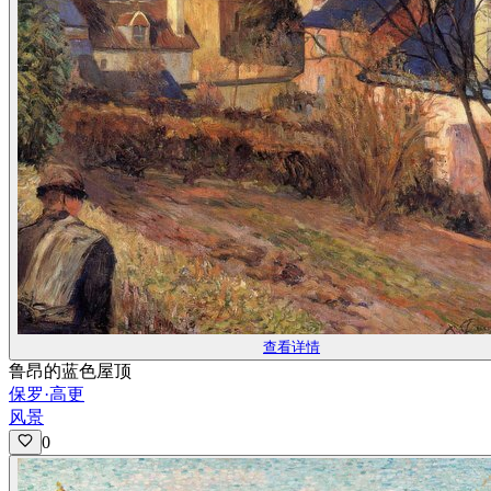
查看详情
鲁昂的蓝色屋顶
保罗·高更
风景
0