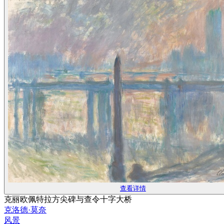
查看详情
克丽欧佩特拉方尖碑与查令十字大桥
克洛德·莫奈
风景