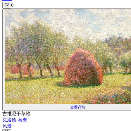
0
查看详情
吉维尼干草堆
克洛德·莫奈
风景