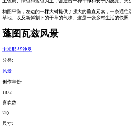
土色调、绿色和蓝色为主，营造出一种平静和安宁的感觉。天
构图平衡，左边的一棵大树提供了强大的垂直元素，一条通往
草地、以及新鲜割下的干草的气味。这是一张乡村生活的快照
蓬图瓦兹风景
卡米耶·毕沙罗
分类
:
风景
创作年份
:
1872
喜欢数
:
0
尺寸
: