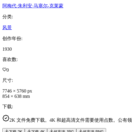
阿梅代·朱利安·马塞尔-克莱蒙
分类
:
风景
创作年份
:
1930
喜欢数
:
0
尺寸
:
7746
×
5760
px
854
×
638
mm
下载
:
2K 文件免费下载。4K 和超高清文件需要使用点数。公有
下载 2K
下载 4K
超高清 JPG
超高清 PNG