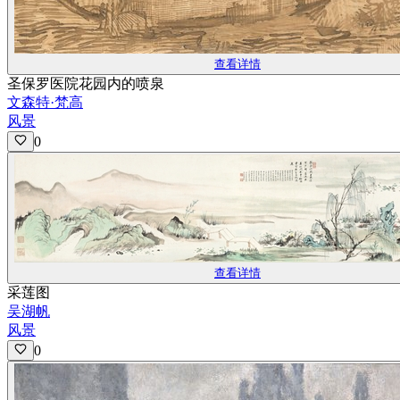
查看详情
圣保罗医院花园内的喷泉
文森特·梵高
风景
0
查看详情
采莲图
吴湖帆
风景
0