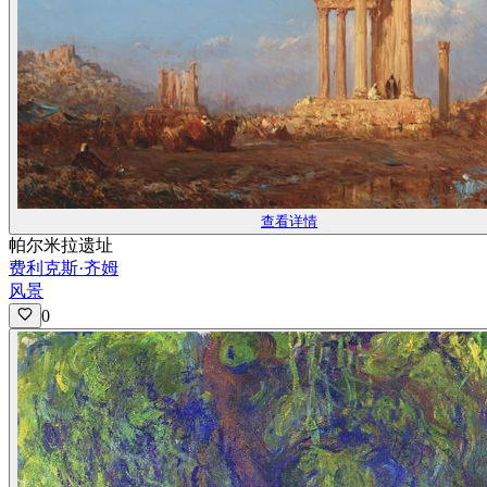
查看详情
帕尔米拉遗址
费利克斯·齐姆
风景
0