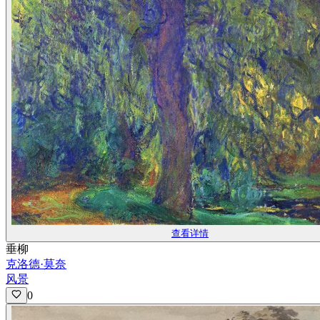
查看详情
垂柳
克洛德·莫奈
风景
0