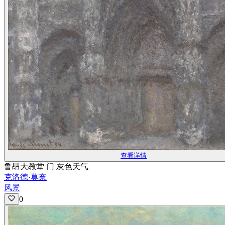
查看详情
鲁昂大教堂 门 灰色天气
克洛德·莫奈
风景
0