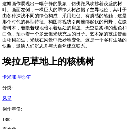
这幅画作展现出一幅宁静的景象，仿佛微风吹拂着茂盛的树
叶。画面左侧，一棵巨大的翠绿大树占据了主导地位，其叶子
由各种深浅不同的绿色构成，采用短促、有质感的笔触，这是
那个时代的典型特征。构图将视线引向连绵起伏的田野，点缀
着树木，若隐若现地暗示着远处的房屋。天空是柔和的蓝色和
白色，预示着一个多云但光线充足的日子。艺术家的技法使画
面栩栩如生，光线在风景中微妙地变化。这是一个乡村生活的
快照，邀请人们沉思并与大自然建立联系。
埃拉尼草地上的核桃树
卡米耶·毕沙罗
分类
:
风景
创作年份
:
1885