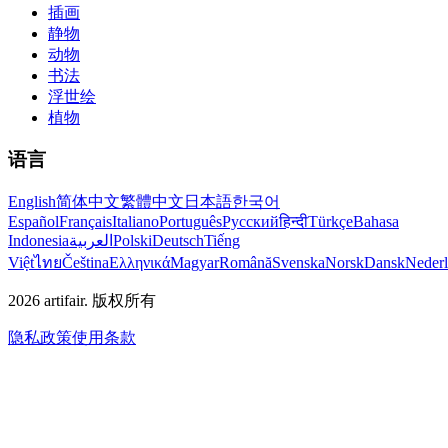
插画
静物
动物
书法
浮世绘
植物
语言
English
简体中文
繁體中文
日本語
한국어
Español
Français
Italiano
Português
Русский
हिन्दी
Türkçe
Bahasa
Indonesia
العربية
Polski
Deutsch
Tiếng
Việt
ไทย
Čeština
Ελληνικά
Magyar
Română
Svenska
Norsk
Dansk
Neder
2026
artifair.
版权所有
隐私政策
使用条款