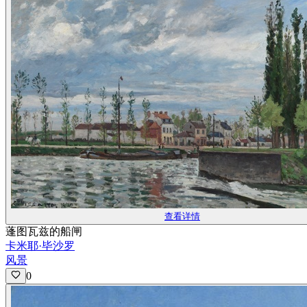
查看详情
蓬图瓦兹的船闸
卡米耶·毕沙罗
风景
0