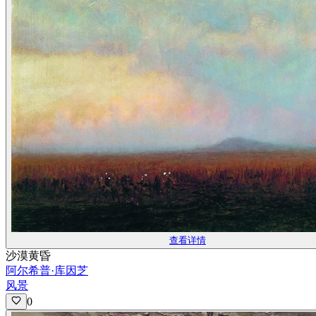
查看详情
沙漠黄昏
阿尔希普·库因芝
风景
0