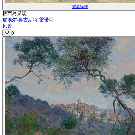
查看详情
根西岛景观
皮埃尔-奥古斯特·雷诺阿
风景
0