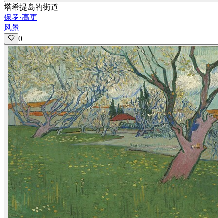
塔希提岛的街道
保罗·高更
风景
0