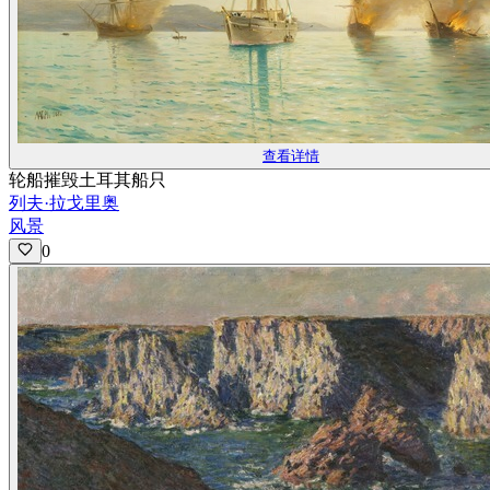
查看详情
轮船摧毁土耳其船只
列夫·拉戈里奥
风景
0