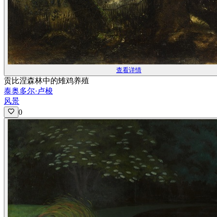
查看详情
贡比涅森林中的雉鸡养殖
泰奥多尔·卢梭
风景
0