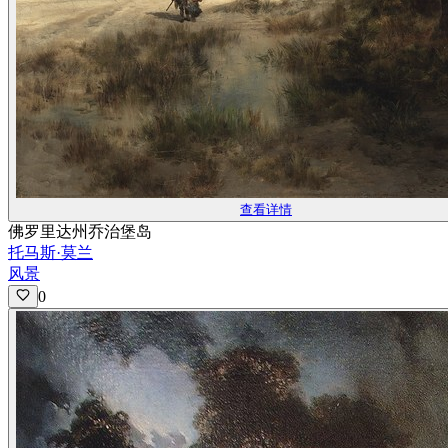
查看详情
佛罗里达州乔治堡岛
托马斯·莫兰
风景
0