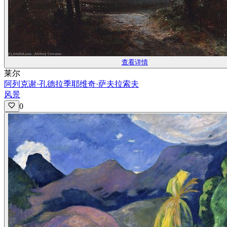
查看详情
莱尔
阿列克谢·孔德拉季耶维奇·萨夫拉索夫
风景
0