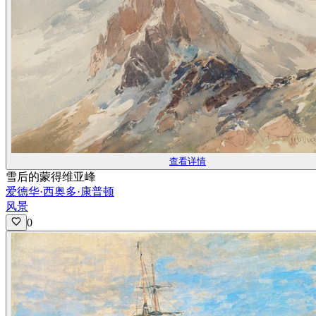
查看详情
雪后的蒙得维亚峰
爱德华·西奥多·康普顿
风景
0