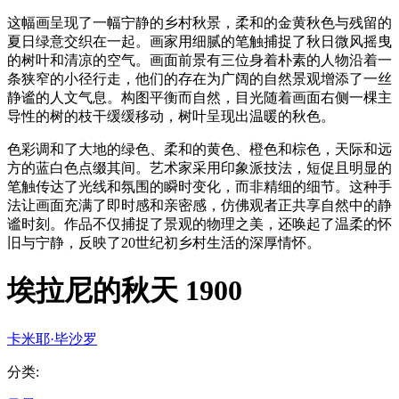
这幅画呈现了一幅宁静的乡村秋景，柔和的金黄秋色与残留的
夏日绿意交织在一起。画家用细腻的笔触捕捉了秋日微风摇曳
的树叶和清凉的空气。画面前景有三位身着朴素的人物沿着一
条狭窄的小径行走，他们的存在为广阔的自然景观增添了一丝
静谧的人文气息。构图平衡而自然，目光随着画面右侧一棵主
导性的树的枝干缓缓移动，树叶呈现出温暖的秋色。
色彩调和了大地的绿色、柔和的黄色、橙色和棕色，天际和远
方的蓝白色点缀其间。艺术家采用印象派技法，短促且明显的
笔触传达了光线和氛围的瞬时变化，而非精细的细节。这种手
法让画面充满了即时感和亲密感，仿佛观者正共享自然中的静
谧时刻。作品不仅捕捉了景观的物理之美，还唤起了温柔的怀
旧与宁静，反映了20世纪初乡村生活的深厚情怀。
埃拉尼的秋天 1900
卡米耶·毕沙罗
分类
: