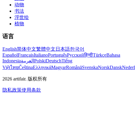
动物
书法
浮世绘
植物
语言
English
简体中文
繁體中文
日本語
한국어
Español
Français
Italiano
Português
Русский
हिन्दी
Türkçe
Bahasa
Indonesia
العربية
Polski
Deutsch
Tiếng
Việt
ไทย
Čeština
Ελληνικά
Magyar
Română
Svenska
Norsk
Dansk
Neder
2026
artifair.
版权所有
隐私政策
使用条款