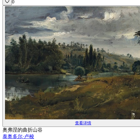
0
查看详情
奥弗涅的曲折山谷
泰奥多尔·卢梭