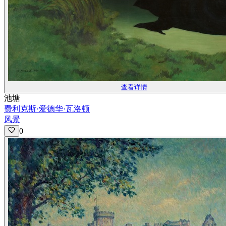
查看详情
池塘
费利克斯·爱德华·瓦洛顿
风景
0