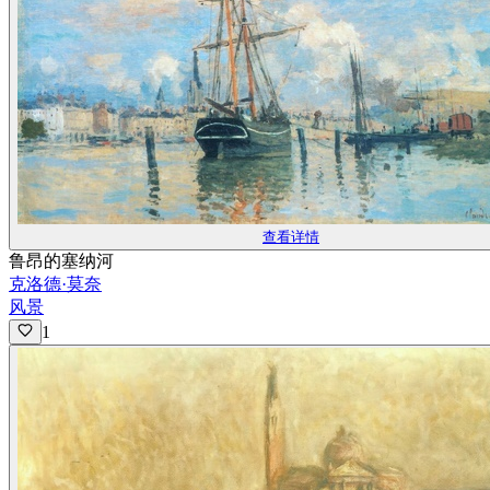
查看详情
鲁昂的塞纳河
克洛德·莫奈
风景
1