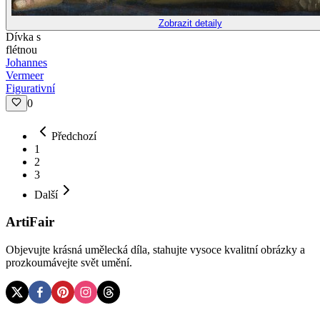
Zobrazit detaily
Dívka s
flétnou
Johannes
Vermeer
Figurativní
0
Předchozí
1
2
3
Další
ArtiFair
Objevujte krásná umělecká díla, stahujte vysoce kvalitní obrázky a
prozkoumávejte svět umění.