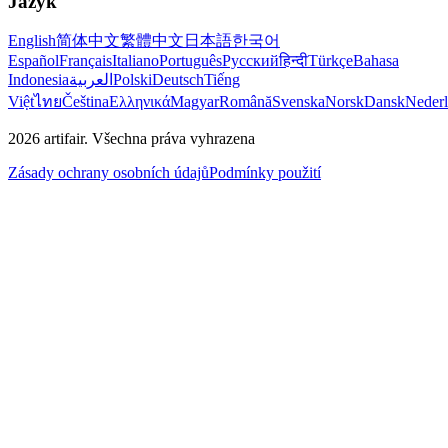
Jazyk
English
简体中文
繁體中文
日本語
한국어
Español
Français
Italiano
Português
Русский
हिन्दी
Türkçe
Bahasa
Indonesia
العربية
Polski
Deutsch
Tiếng
Việt
ไทย
Čeština
Ελληνικά
Magyar
Română
Svenska
Norsk
Dansk
Neder
2026
artifair.
Všechna práva vyhrazena
Zásady ochrany osobních údajů
Podmínky použití