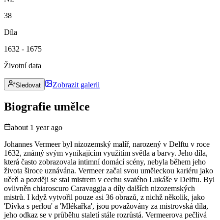
38
Díla
1632 - 1675
Životní data
Zobrazit galerii
Sledovat
Biografie umělce
about 1 year ago
Johannes Vermeer byl nizozemský malíř, narozený v Delftu v roce
1632, známý svým vynikajícím využitím světla a barvy. Jeho díla,
která často zobrazovala intimní domácí scény, nebyla během jeho
života široce uznávána. Vermeer začal svou uměleckou kariéru jako
učeň a později se stal mistrem v cechu svatého Lukáše v Delftu. Byl
ovlivněn chiaroscuro Caravaggia a díly dalších nizozemských
mistrů. I když vytvořil pouze asi 36 obrazů, z nichž několik, jako
'Dívka s perlou' a 'Mlékařka', jsou považovány za mistrovská díla,
jeho odkaz se v průběhu staletí stále rozrůstá. Vermeerova pečlivá