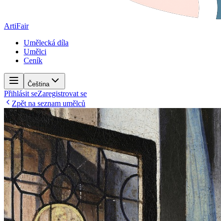
ArtiFair
Umělecká díla
Umělci
Ceník
Čeština
Přihlásit se
Zaregistrovat se
Zpět na seznam umělců