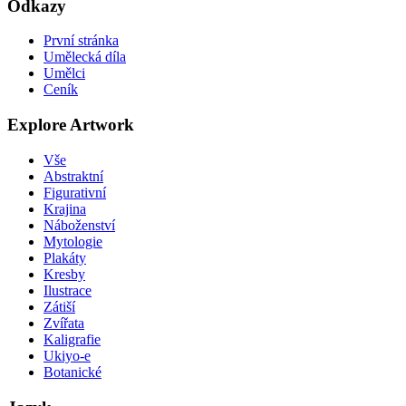
Odkazy
První stránka
Umělecká díla
Umělci
Ceník
Explore Artwork
Vše
Abstraktní
Figurativní
Krajina
Náboženství
Mytologie
Plakáty
Kresby
Ilustrace
Zátiší
Zvířata
Kaligrafie
Ukiyo-e
Botanické