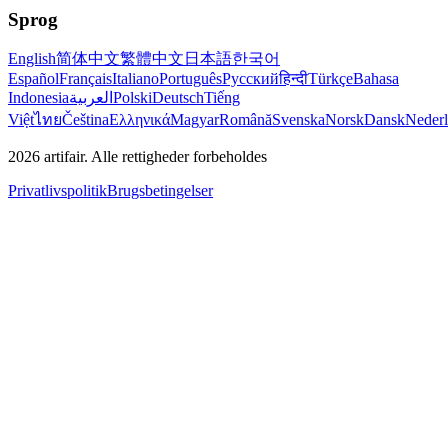
Sprog
English
简体中文
繁體中文
日本語
한국어
Español
Français
Italiano
Português
Русский
हिन्दी
Türkçe
Bahasa
Indonesia
العربية
Polski
Deutsch
Tiếng
Việt
ไทย
Čeština
Ελληνικά
Magyar
Română
Svenska
Norsk
Dansk
Neder
2026
artifair.
Alle rettigheder forbeholdes
Privatlivspolitik
Brugsbetingelser