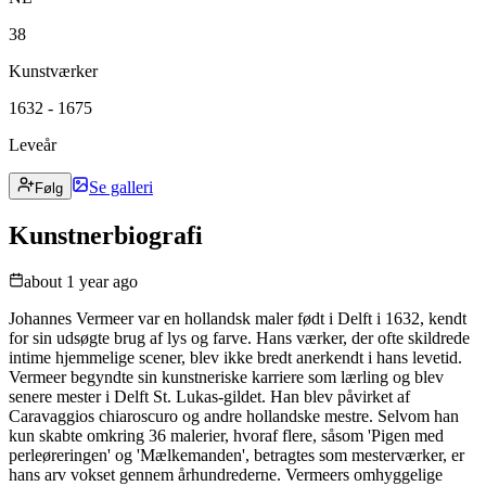
38
Kunstværker
1632 - 1675
Leveår
Se galleri
Følg
Kunstnerbiografi
about 1 year ago
Johannes Vermeer var en hollandsk maler født i Delft i 1632, kendt
for sin udsøgte brug af lys og farve. Hans værker, der ofte skildrede
intime hjemmelige scener, blev ikke bredt anerkendt i hans levetid.
Vermeer begyndte sin kunstneriske karriere som lærling og blev
senere mester i Delft St. Lukas-gildet. Han blev påvirket af
Caravaggios chiaroscuro og andre hollandske mestre. Selvom han
kun skabte omkring 36 malerier, hvoraf flere, såsom 'Pigen med
perleøreringen' og 'Mælkemanden', betragtes som mesterværker, er
hans arv vokset gennem århundrederne. Vermeers omhyggelige