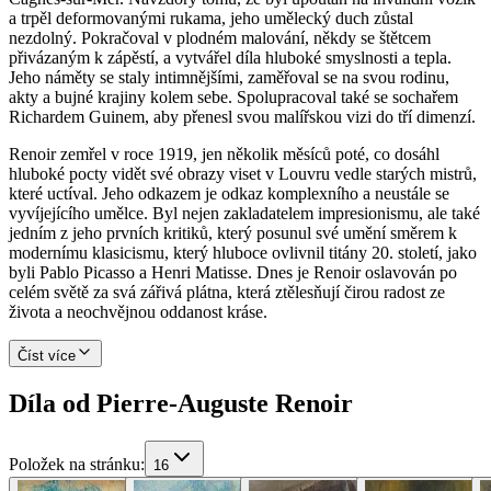
a trpěl deformovanými rukama, jeho umělecký duch zůstal
nezdolný. Pokračoval v plodném malování, někdy se štětcem
přivázaným k zápěstí, a vytvářel díla hluboké smyslnosti a tepla.
Jeho náměty se staly intimnějšími, zaměřoval se na svou rodinu,
akty a bujné krajiny kolem sebe. Spolupracoval také se sochařem
Richardem Guinem, aby přenesl svou malířskou vizi do tří dimenzí.
Renoir zemřel v roce 1919, jen několik měsíců poté, co dosáhl
hluboké pocty vidět své obrazy viset v Louvru vedle starých mistrů,
které uctíval. Jeho odkazem je odkaz komplexního a neustále se
vyvíjejícího umělce. Byl nejen zakladatelem impresionismu, ale také
jedním z jeho prvních kritiků, který posunul své umění směrem k
modernímu klasicismu, který hluboce ovlivnil titány 20. století, jako
byli Pablo Picasso a Henri Matisse. Dnes je Renoir oslavován po
celém světě za svá zářivá plátna, která ztělesňují čirou radost ze
života a neochvějnou oddanost kráse.
Číst více
Díla od Pierre-Auguste Renoir
Položek na stránku
:
16