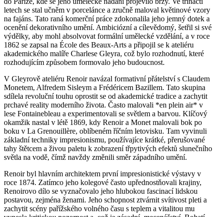
do Paříže, kde se jeho umělecké nadání projevilo brzy. Ve třinácti
letech se stal učněm v porcelánce a zručně maloval květinové vzory
na fajáns. Tato raná komerční práce zdokonalila jeho jemný dotek a
ocenění dekorativního umění. Ambiciózní a cílevědomý, šetřil si své
výdělky, aby mohl absolvovat formální umělecké vzdělání, a v roce
1862 se zapsal na École des Beaux-Arts a připojil se k ateliéru
akademického malíře Charlese Gleyra, což bylo rozhodnutí, které
rozhodujícím způsobem formovalo jeho budoucnost.
V Gleyrově ateliéru Renoir navázal formativní přátelství s Claudem
Monetem, Alfredem Sisleym a Frédéricem Bazillem. Tato skupina
sdílela revoluční touhu oprostit se od akademické tradice a zachytit
prchavé reality moderního života. Často malovali *en plein air* v
lese Fontainebleau a experimentovali se světlem a barvou. Klíčový
okamžik nastal v létě 1869, kdy Renoir a Monet malovali bok po
boku v La Grenouillère, oblíbeném říčním letovisku. Tam vyvinuli
základní techniky impresionismu, používajíce krátké, přerušované
tahy štětcem a živou paletu k zobrazení třpytivých efektů slunečního
světla na vodě, čímž navždy změnili směr západního umění.
Renoir byl hlavním architektem první impresionistické výstavy v
roce 1874. Zatímco jeho kolegové často upřednostňovali krajiny,
Renoirovo dílo se vyznačovalo jeho hlubokou fascinací lidskou
postavou, zejména ženami. Jeho schopnost ztvárnit svítivost pleti a
zachytit scény pařížského volného času s teplem a vitalitou mu