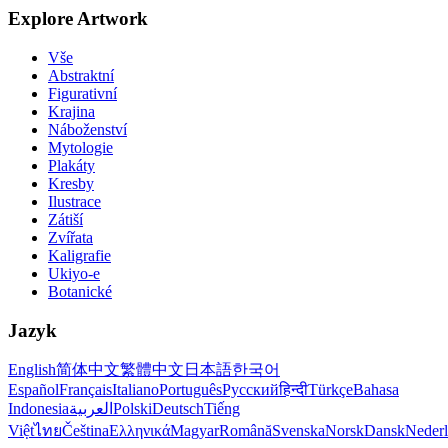
Explore Artwork
Vše
Abstraktní
Figurativní
Krajina
Náboženství
Mytologie
Plakáty
Kresby
Ilustrace
Zátiší
Zvířata
Kaligrafie
Ukiyo-e
Botanické
Jazyk
English
简体中文
繁體中文
日本語
한국어
Español
Français
Italiano
Português
Русский
हिन्दी
Türkçe
Bahasa
Indonesia
العربية
Polski
Deutsch
Tiếng
Việt
ไทย
Čeština
Ελληνικά
Magyar
Română
Svenska
Norsk
Dansk
Neder