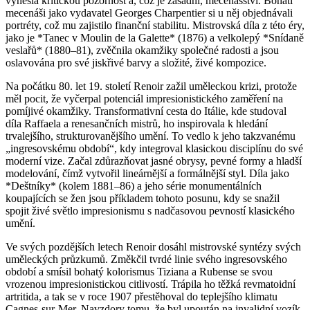
vynesla kritickou pozornost a, což je zásadní, mecenášství. Bohatí
mecenáši jako vydavatel Georges Charpentier si u něj objednávali
portréty, což mu zajistilo finanční stabilitu. Mistrovská díla z této éry,
jako je *Tanec v Moulin de la Galette* (1876) a velkolepý *Snídaně
veslařů* (1880–81), zvěčnila okamžiky společné radosti a jsou
oslavována pro své jiskřivé barvy a složité, živé kompozice.
Na počátku 80. let 19. století Renoir zažil uměleckou krizi, protože
měl pocit, že vyčerpal potenciál impresionistického zaměření na
pomíjivé okamžiky. Transformativní cesta do Itálie, kde studoval
díla Raffaela a renesančních mistrů, ho inspirovala k hledání
trvalejšího, strukturovanějšího umění. To vedlo k jeho takzvanému
„ingresovskému období“, kdy integroval klasickou disciplínu do své
moderní vize. Začal zdůrazňovat jasné obrysy, pevné formy a hladší
modelování, čímž vytvořil lineárnější a formálnější styl. Díla jako
*Deštníky* (kolem 1881–86) a jeho série monumentálních
koupajících se žen jsou příkladem tohoto posunu, kdy se snažil
spojit živé světlo impresionismu s nadčasovou pevností klasického
umění.
Ve svých pozdějších letech Renoir dosáhl mistrovské syntézy svých
uměleckých průzkumů. Změkčil tvrdé linie svého ingresovského
období a smísil bohatý kolorismus Tiziana a Rubense se svou
vrozenou impresionistickou citlivostí. Trápila ho těžká revmatoidní
artritida, a tak se v roce 1907 přestěhoval do teplejšího klimatu
Cagnes-sur-Mer. Navzdory tomu, že byl upoután na invalidní vozík