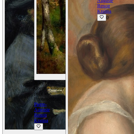
Auguste
Renoir
Krajina
0
Zobrazit detaily
Jules Le
Coeur a jeho
psi v lese
Fontainebleau
Pierre-
Auguste
Renoir
Krajina
0
Zobrazit detaily