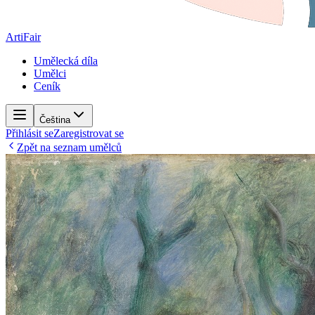
ArtiFair
Umělecká díla
Umělci
Ceník
Čeština
Přihlásit se
Zaregistrovat se
Zpět na seznam umělců