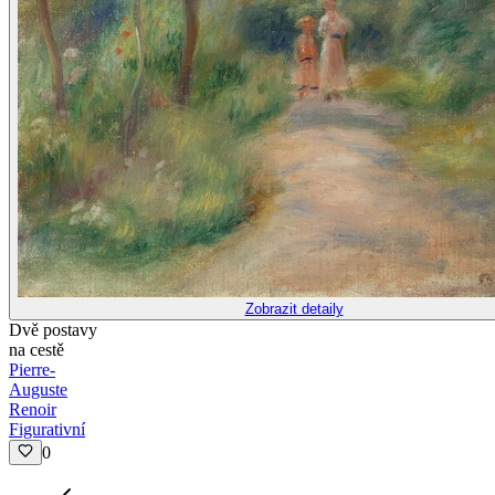
Zobrazit detaily
Dvě postavy
na cestě
Pierre-
Auguste
Renoir
Figurativní
0