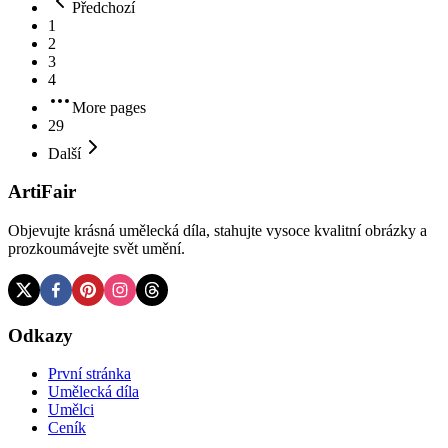
Předchozí
1
2
3
4
More pages
29
Další
ArtiFair
Objevujte krásná umělecká díla, stahujte vysoce kvalitní obrázky a
prozkoumávejte svět umění.
Odkazy
První stránka
Umělecká díla
Umělci
Ceník