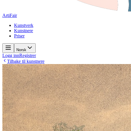
ArtiFair
Kunstverk
Kunstnere
Priser
Norsk
Logg inn
Registrer
Tilbake til kunstnere