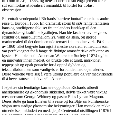
of Truth in Art, i 1863, og befestet dermed sitt engasjement for en
stil som forkastet idealisert romantikk til fordel for trofast
observasjon.
Et sentralt vendepunkt i Richards' karriere inntraff etter hans andre
reise til Europa i 1866. En dramatisk storm til sjøs fanget fantasien
hans og omdirigerte fokuset fra innlandets landskap til den
dynamiske og kraftfulle kystlinjen. Han ble fascinert av bølgenes
struktur og samspillet mellom lys, vann og stein, og gjorde
marinemaleri til det dominerende temaet i sitt modne verk. På slutten
av 1860-tallet begynte han også å mestre akvarell, et medium som
var perfekt egnet for å fange de flyktige atmosfæriske effektene av
kysten. Han ble med i American Watercolor Society i 1874 og ble
en innovatør innen mediet, og brukte ofte et tungt, mørktonet
teppepapir og opak gouache for å oppnå dybden og
teksturrikdommen som vanligvis er forbundet med oljemalerier.
Disse verkene viste seg å være utrolig populære og var medvirkende
til å heve statusen til akvarell i Amerika.
I løpet av sin femtiårige karriere oppnådde Richards utbredt
anerkjennelse og økonomisk sikkerhet, delvis takket være viktige
mesener som George Whitney og pastor Elias Lyman Magoon.
Deres støtte ga ham friheten til å reise og forfølge sin kunstneriske
visjon uten stadige økonomiske bekymringer. Han mottok en rekke
utmerkelser, inkludert en medalje på Centennial-utstillingen i 1876 i