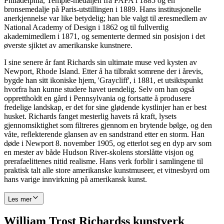
Philadelphia, Temple-medaljen fra PAFA i 1885 og en
bronsemedalje på Paris-utstillingen i 1889. Hans institusjonelle
anerkjennelse var like betydelig; han ble valgt til æresmedlem av
National Academy of Design i 1862 og til fullverdig
akademimedlem i 1871, og sementerte dermed sin posisjon i det
øverste sjiktet av amerikanske kunstnere.
I sine senere år fant Richards sin ultimate muse ved kysten av
Newport, Rhode Island. Etter å ha tilbrakt somrene der i årevis,
bygde han sitt ikoniske hjem, 'Graycliff', i 1881, et utsiktspunkt
hvorfra han kunne studere havet uendelig. Selv om han også
opprettholdt en gård i Pennsylvania og fortsatte å produsere
fredelige landskap, er det for sine glødende kystlinjer han er best
husket. Richards fanget mesterlig havets rå kraft, lysets
gjennomsiktighet som filtreres gjennom en brytende bølge, og den
våte, reflekterende glansen av en sandstrand etter en storm. Han
døde i Newport 8. november 1905, og etterlot seg en dyp arv som
en mester av både Hudson River-skolens storslåtte visjon og
prerafaelittenes nitid realisme. Hans verk forblir i samlingene til
praktisk talt alle store amerikanske kunstmuseer, et vitnesbyrd om
hans varige innvirkning på amerikansk kunst.
Les mer
William Trost Richardss kunstverk