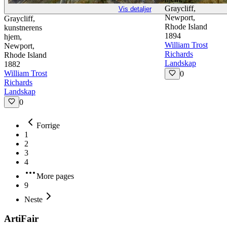
Graycliff,
Vis detaljer
Newport,
Graycliff,
Rhode Island
kunstnerens
1894
hjem,
William Trost
Newport,
Richards
Rhode Island
Landskap
1882
William Trost
0
Richards
Landskap
0
Forrige
1
2
3
4
More pages
9
Neste
ArtiFair