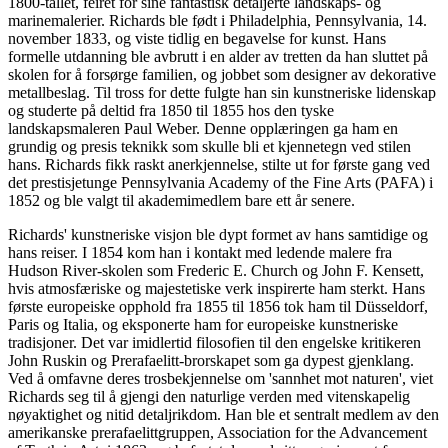
1800-tallet, feiret for sine fantastisk detaljerte landskaps- og
marinemalerier. Richards ble født i Philadelphia, Pennsylvania, 14.
november 1833, og viste tidlig en begavelse for kunst. Hans
formelle utdanning ble avbrutt i en alder av tretten da han sluttet på
skolen for å forsørge familien, og jobbet som designer av dekorative
metallbeslag. Til tross for dette fulgte han sin kunstneriske lidenskap
og studerte på deltid fra 1850 til 1855 hos den tyske
landskapsmaleren Paul Weber. Denne opplæringen ga ham en
grundig og presis teknikk som skulle bli et kjennetegn ved stilen
hans. Richards fikk raskt anerkjennelse, stilte ut for første gang ved
det prestisjetunge Pennsylvania Academy of the Fine Arts (PAFA) i
1852 og ble valgt til akademimedlem bare ett år senere.
Richards' kunstneriske visjon ble dypt formet av hans samtidige og
hans reiser. I 1854 kom han i kontakt med ledende malere fra
Hudson River-skolen som Frederic E. Church og John F. Kensett,
hvis atmosfæriske og majestetiske verk inspirerte ham sterkt. Hans
første europeiske opphold fra 1855 til 1856 tok ham til Düsseldorf,
Paris og Italia, og eksponerte ham for europeiske kunstneriske
tradisjoner. Det var imidlertid filosofien til den engelske kritikeren
John Ruskin og Prerafaelitt-brorskapet som ga dypest gjenklang.
Ved å omfavne deres trosbekjennelse om 'sannhet mot naturen', viet
Richards seg til å gjengi den naturlige verden med vitenskapelig
nøyaktighet og nitid detaljrikdom. Han ble et sentralt medlem av den
amerikanske prerafaelittgruppen, Association for the Advancement