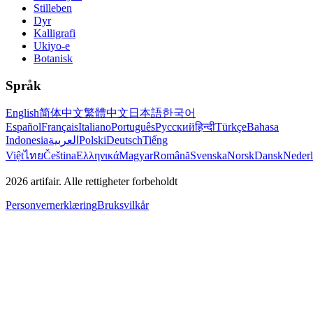
Stilleben
Dyr
Kalligrafi
Ukiyo-e
Botanisk
Språk
English
简体中文
繁體中文
日本語
한국어
Español
Français
Italiano
Português
Русский
हिन्दी
Türkçe
Bahasa
Indonesia
العربية
Polski
Deutsch
Tiếng
Việt
ไทย
Čeština
Ελληνικά
Magyar
Română
Svenska
Norsk
Dansk
Neder
2026
artifair.
Alle rettigheter forbeholdt
Personvernerklæring
Bruksvilkår