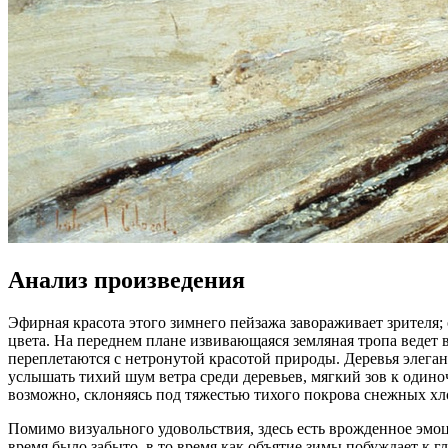
Анализ произведения
Эфирная красота этого зимнего пейзажа завораживает зрителя
цвета. На переднем плане извивающаяся земляная тропа ведет в
переплетаются с нетронутой красотой природы. Деревья элеган
услышать тихий шум ветра среди деревьев, мягкий зов к одино
возможно, склоняясь под тяжестью тихого покрова снежных хл
Помимо визуального удовольствия, здесь есть врожденное эмо
время было забыто, в то время как объятие зимы побуждает к 