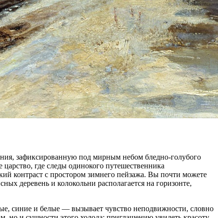
тения, зафиксированную под мирным небом бледно-голубого
ое царство, где следы одинокого путешественника
зкий контраст с простором зимнего пейзажа. Вы почти можете
ных деревень и колокольни располагается на горизонте,
ые, синие и белые — вызывает чувство неподвижности, словно
м, но и сущности этого холода: приглашению увидеть красоту,