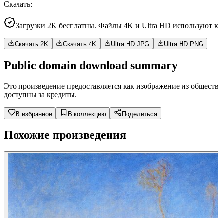
Скачать
:
Загрузки 2K бесплатны. Файлы 4K и Ultra HD используют 
Скачать 2K
Скачать 4K
Ultra HD JPG
Ultra HD PNG
Public domain download summary
Это произведение предоставляется как изображение из общест
доступны за кредиты.
В избранное
В коллекцию
Поделиться
Похожие произведения