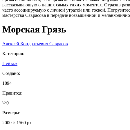
рассказывающую о наших самых тихих моментах. Отразив развор
часто ассоциируемую с личной утратой или тоской. Погрузитесь
мастерства Саврасова в передаче возвышенной и меланхоличн
Морская Грязь
Алексей Кондратьевич Саврасов
Категория
:
Пейзаж
Создано
:
1894
Нравится
:
0
Размеры
:
2000
×
1560
px