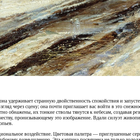
; она удерживает странную двойственность спокойствия и запус
згляд через сцену; она почти приглашает вас войти в это снежн
тно обнажены, их тонкие стволы тянутся к небесам, создавая ре
честву, пронизывающему это изображение. Вдали силуэт живопис
опьев.
циональное воздействие. Цветовая палитра — приглушенные сер
глубокому размышлению. Эта картина посвящена не только холода