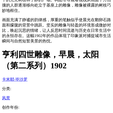
攘的人群逐渐移向屹立于基座上的雕像，雕像被裸露的树枝巧
妙地框住。
画面充满了静谧的韵律感，厚重的笔触似乎使晨光在鹅卵石路
面和朦胧的背景中跳跃。坚实的雕像与轻盈的环境形成微妙对
比，唤起沉思的情绪，让人反思时间流逝与历史在日常生活中
的永恒存在。这幅1902年的作品体现了印象派对捕捉城市生活
瞬间与自然短暂美景的热忱。
亨利四世雕像，早晨，太阳
（第二系列）1902
卡米耶·毕沙罗
分类
:
风景
创作年份
: