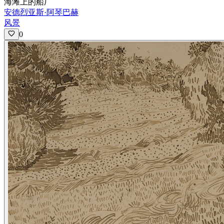
海滩上的船厂
安德烈亚斯·阿琴巴赫
风景
0