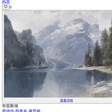
风景
0
查看详情
布雷斯湖
爱德华·西奥多·康普顿