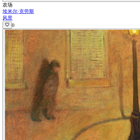
农场
埃米尔·克劳斯
风景
0