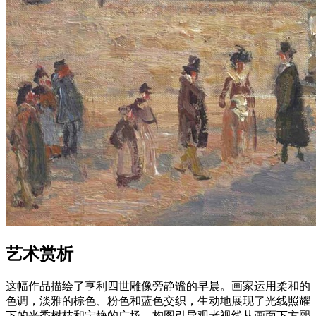
艺术赏析
这幅作品描绘了亨利四世雕像旁静谧的早晨。画家运用柔和的
色调，淡雅的棕色、粉色和蓝色交织，生动地展现了光线照耀
下的光秃树枝和宁静的广场。构图引导观者视线从画面下方熙