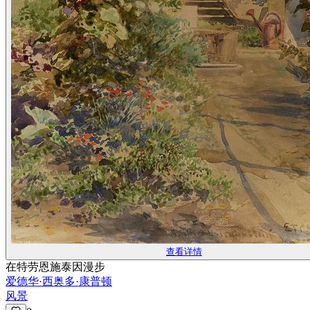
查看详情
在特劳恩施泰因漫步
爱德华·西奥多·康普顿
风景