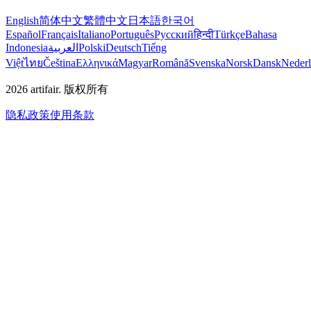
English
简体中文
繁體中文
日本語
한국어
Español
Français
Italiano
Português
Русский
हिन्दी
Türkçe
Bahasa
Indonesia
العربية
Polski
Deutsch
Tiếng
Việt
ไทย
Čeština
Ελληνικά
Magyar
Română
Svenska
Norsk
Dansk
Neder
2026
artifair.
版权所有
隐私政策
使用条款