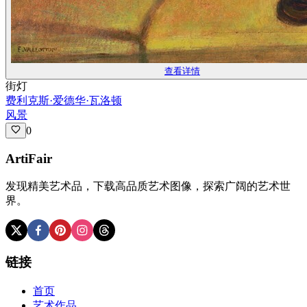
查看详情
街灯
费利克斯·爱德华·瓦洛顿
风景
0
ArtiFair
发现精美艺术品，下载高品质艺术图像，探索广阔的艺术世
界。
链接
首页
艺术作品