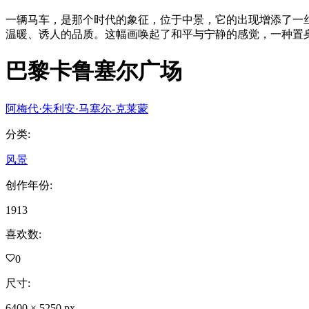
一辆马车，是那个时代的象征，位于中景，它的出现增添了一
温暖、诱人的品质。这幅画唤起了和平与宁静的感觉，一种置
巴黎卡鲁塞尔广场
阿梅代·朱利安·马塞尔-克莱蒙
分类
:
风景
创作年份
:
1913
喜欢数
:
0
尺寸
:
6400
×
5250
px