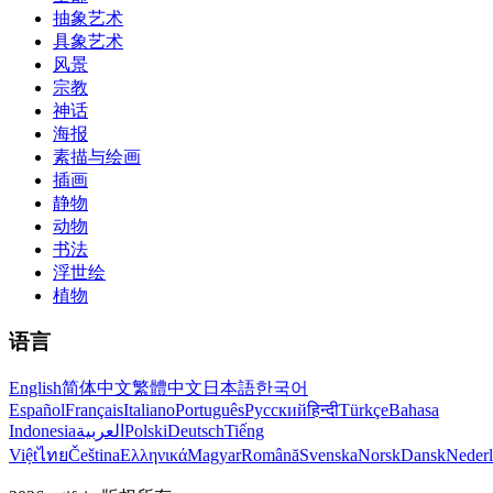
抽象艺术
具象艺术
风景
宗教
神话
海报
素描与绘画
插画
静物
动物
书法
浮世绘
植物
语言
English
简体中文
繁體中文
日本語
한국어
Español
Français
Italiano
Português
Русский
हिन्दी
Türkçe
Bahasa
Indonesia
العربية
Polski
Deutsch
Tiếng
Việt
ไทย
Čeština
Ελληνικά
Magyar
Română
Svenska
Norsk
Dansk
Neder