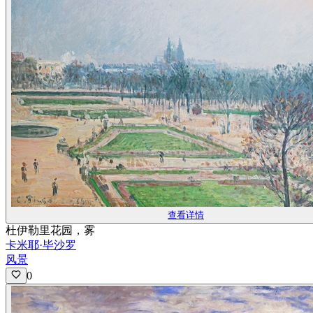
查看详情
杜伊勒里花园，雾
卡米耶·毕沙罗
风景
0