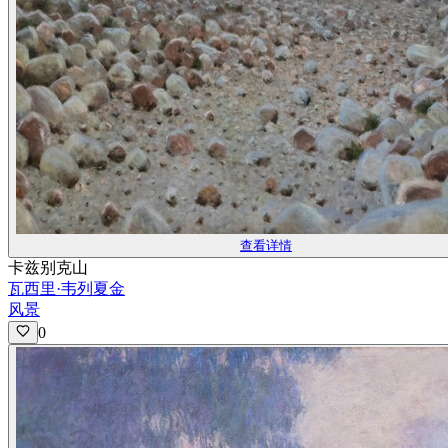
查看详情
卡兹别克山
瓦西里·韦列夏金
风景
0