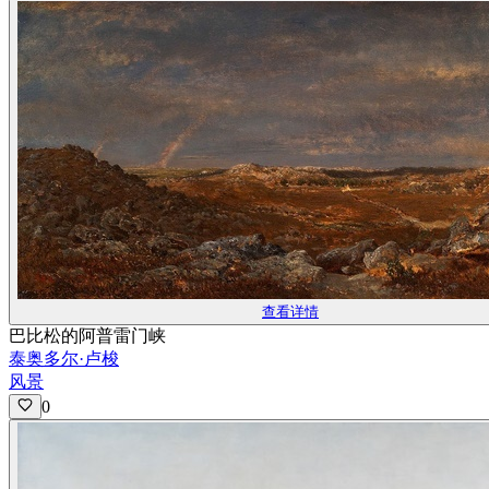
查看详情
巴比松的阿普雷门峡
泰奥多尔·卢梭
风景
0