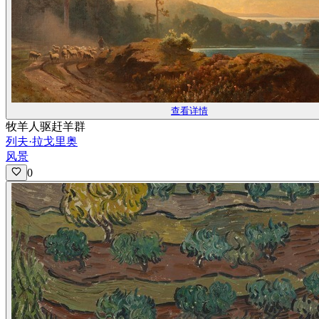
查看详情
牧羊人驱赶羊群
列夫·拉戈里奥
风景
0