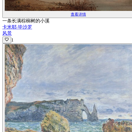
查看详情
一条长满棕榈树的小溪
卡米耶·毕沙罗
风景
1