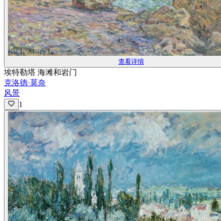
查看详情
埃特勒塔 海滩和岩门
克洛德·莫奈
风景
1