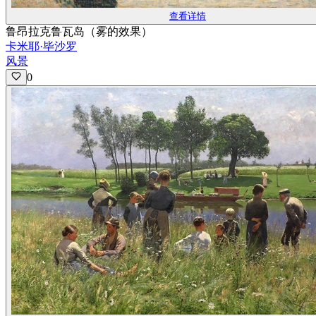
查看详情
鲁昂拉克鲁瓦岛（雾的效果）
卡米耶·毕沙罗
风景
0