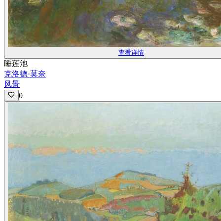
查看详情
睡莲池
克洛德·莫奈
风景
0