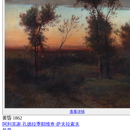
查看详情
黄昏 1862
阿列克谢·孔德拉季耶维奇·萨夫拉索夫