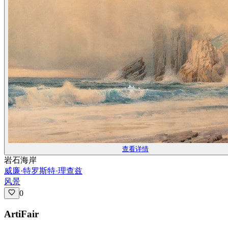
查看详情
岩石海岸
威廉·特罗斯特·理查兹
风景
0
ArtiFair