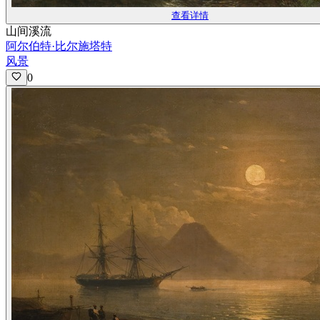
查看详情
山间溪流
阿尔伯特·比尔施塔特
风景
0