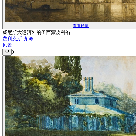
查看详情
威尼斯大运河外的圣西蒙皮科洛
费利克斯·齐姆
风景
0