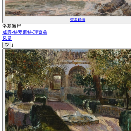
查看详情
洛基海岸
威廉·特罗斯特·理查兹
风景
1