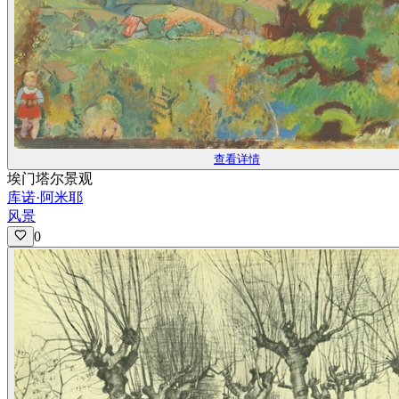
查看详情
埃门塔尔景观
库诺·阿米耶
风景
0