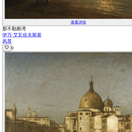
查看详情
那不勒斯湾
伊万·艾瓦佐夫斯基
风景
0