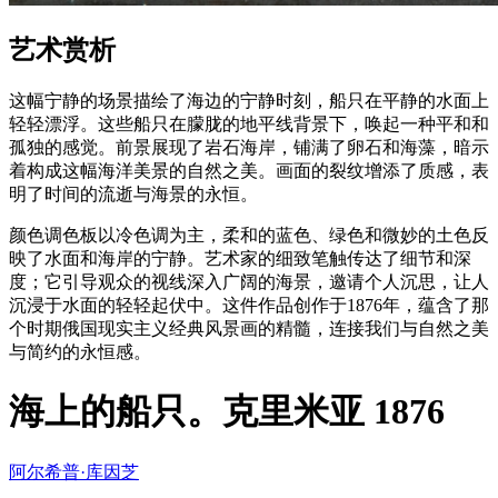
艺术赏析
这幅宁静的场景描绘了海边的宁静时刻，船只在平静的水面上
轻轻漂浮。这些船只在朦胧的地平线背景下，唤起一种平和和
孤独的感觉。前景展现了岩石海岸，铺满了卵石和海藻，暗示
着构成这幅海洋美景的自然之美。画面的裂纹增添了质感，表
明了时间的流逝与海景的永恒。
颜色调色板以冷色调为主，柔和的蓝色、绿色和微妙的土色反
映了水面和海岸的宁静。艺术家的细致笔触传达了细节和深
度；它引导观众的视线深入广阔的海景，邀请个人沉思，让人
沉浸于水面的轻轻起伏中。这件作品创作于1876年，蕴含了那
个时期俄国现实主义经典风景画的精髓，连接我们与自然之美
与简约的永恒感。
海上的船只。克里米亚 1876
阿尔希普·库因芝