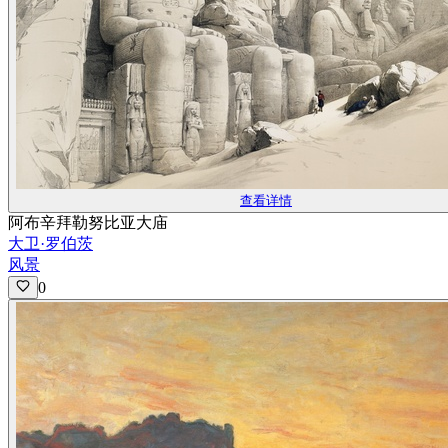
查看详情
阿布辛拜勒努比亚大庙
大卫·罗伯茨
风景
0