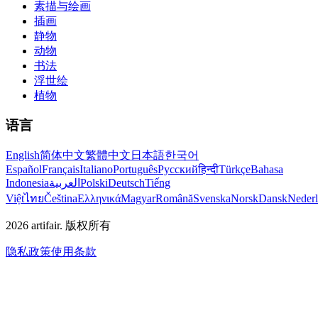
素描与绘画
插画
静物
动物
书法
浮世绘
植物
语言
English
简体中文
繁體中文
日本語
한국어
Español
Français
Italiano
Português
Русский
हिन्दी
Türkçe
Bahasa
Indonesia
العربية
Polski
Deutsch
Tiếng
Việt
ไทย
Čeština
Ελληνικά
Magyar
Română
Svenska
Norsk
Dansk
Neder
2026
artifair.
版权所有
隐私政策
使用条款