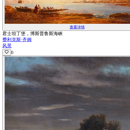
查看详情
君士坦丁堡，博斯普鲁斯海峡
费利克斯·齐姆
风景
0