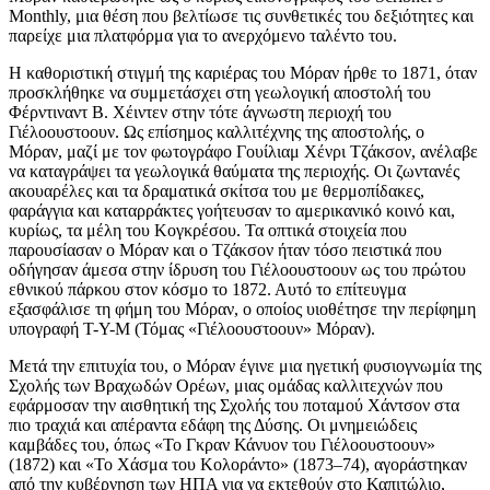
Monthly, μια θέση που βελτίωσε τις συνθετικές του δεξιότητες και
παρείχε μια πλατφόρμα για το ανερχόμενο ταλέντο του.
Η καθοριστική στιγμή της καριέρας του Μόραν ήρθε το 1871, όταν
προσκλήθηκε να συμμετάσχει στη γεωλογική αποστολή του
Φέρντιναντ Β. Χέιντεν στην τότε άγνωστη περιοχή του
Γιέλοουστοουν. Ως επίσημος καλλιτέχνης της αποστολής, ο
Μόραν, μαζί με τον φωτογράφο Γουίλιαμ Χένρι Τζάκσον, ανέλαβε
να καταγράψει τα γεωλογικά θαύματα της περιοχής. Οι ζωντανές
ακουαρέλες και τα δραματικά σκίτσα του με θερμοπίδακες,
φαράγγια και καταρράκτες γοήτευσαν το αμερικανικό κοινό και,
κυρίως, τα μέλη του Κογκρέσου. Τα οπτικά στοιχεία που
παρουσίασαν ο Μόραν και ο Τζάκσον ήταν τόσο πειστικά που
οδήγησαν άμεσα στην ίδρυση του Γιέλοουστοουν ως του πρώτου
εθνικού πάρκου στον κόσμο το 1872. Αυτό το επίτευγμα
εξασφάλισε τη φήμη του Μόραν, ο οποίος υιοθέτησε την περίφημη
υπογραφή T-Y-M (Τόμας «Γιέλοουστοουν» Μόραν).
Μετά την επιτυχία του, ο Μόραν έγινε μια ηγετική φυσιογνωμία της
Σχολής των Βραχωδών Ορέων, μιας ομάδας καλλιτεχνών που
εφάρμοσαν την αισθητική της Σχολής του ποταμού Χάντσον στα
πιο τραχιά και απέραντα εδάφη της Δύσης. Οι μνημειώδεις
καμβάδες του, όπως «Το Γκραν Κάνυον του Γιέλοουστοουν»
(1872) και «Το Χάσμα του Κολοράντο» (1873–74), αγοράστηκαν
από την κυβέρνηση των ΗΠΑ για να εκτεθούν στο Καπιτώλιο,