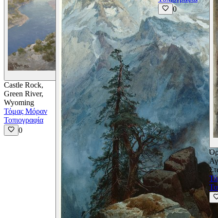
0
Προβολή Λεπτομερειών
Castle Rock,
Green River,
Wyoming
Τόμας Μόραν
Τοπιογραφία
0
Όρ
Αγ
Στ
Τό
Το