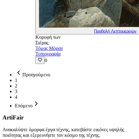
Προβολή Λεπτομερειών
Κορυφή των
Σιέρας
Τόμας Μόραν
Τοπιογραφία
0
Προηγούμενο
1
2
3
4
Επόμενο
ArtiFair
Ανακαλύψτε όμορφα έργα τέχνης, κατεβάστε εικόνες υψηλής
ποιότητας και εξερευνήστε τον κόσμο της τέχνης.