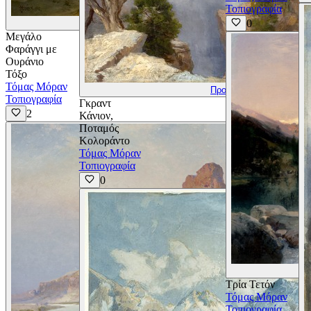
Τοπιογραφία
0
Προβολή Λεπτομερειών
Μεγάλο
Φαράγγι με
Ουράνιο
Τόξο
Τόμας Μόραν
Προβολή Λεπτομερειών
Τοπιογραφία
Γκραντ
2
Κάνιον,
Ποταμός
Κολοράντο
Τόμας Μόραν
Τοπιογραφία
0
Τρία Τετόν
Τόμας Μόραν
Τοπιογραφία