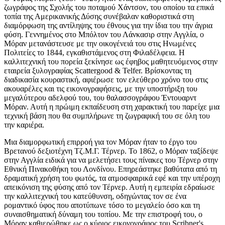
ζωγράφος της Σχολής του ποταμού Χάντσον, του οποίου τα επικά
τοπία της Αμερικανικής Δύσης συνέβαλαν καθοριστικά στη
διαμόρφωση της αντίληψης του έθνους για την ίδια του την άγρια
φύση. Γεννημένος στο Μπόλτον του Λάνκασιρ στην Αγγλία, ο
Μόραν μετανάστευσε με την οικογένειά του στις Ηνωμένες
Πολιτείες το 1844, εγκαθιστάμενος στη Φιλαδέλφεια. Η
καλλιτεχνική του πορεία ξεκίνησε ως έφηβος μαθητευόμενος στην
εταιρεία ξυλογραφίας Scattergood & Telfer. Βρίσκοντας τη
διαδικασία κουραστική, αφιέρωσε τον ελεύθερο χρόνο του στις
ακουαρέλες και τις εικονογραφήσεις, με την υποστήριξη του
μεγαλύτερου αδελφού του, του θαλασσογράφου Έντουαρντ
Μόραν. Αυτή η πρώιμη εκπαίδευση στη χαρακτική του παρείχε μια
τεχνική βάση που θα συμπλήρωνε τη ζωγραφική του σε όλη του
την καριέρα.
Μια διαμορφωτική επιρροή για τον Μόραν ήταν το έργο του
Βρετανού δεξιοτέχνη Τζ.Μ.Γ. Τέρνερ. Το 1862, ο Μόραν ταξίδεψε
στην Αγγλία ειδικά για να μελετήσει τους πίνακες του Τέρνερ στην
Εθνική Πινακοθήκη του Λονδίνου. Επηρεάστηκε βαθύτατα από τη
δραματική χρήση του φωτός, τα ατμοσφαιρικά εφέ και την υπέροχη
απεικόνιση της φύσης από τον Τέρνερ. Αυτή η εμπειρία εδραίωσε
την καλλιτεχνική του κατεύθυνση, οδηγώντας τον σε ένα
ρομαντικό ύφος που αποτύπωνε τόσο το μεγαλείο όσο και τη
συναισθηματική δύναμη του τοπίου. Με την επιστροφή του, ο
Μόραν καθιερώθηκε ως ο κύριος εικονογράφος του Scribner's