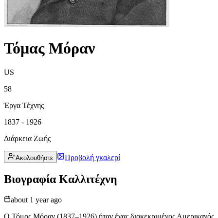
Τόμας Μόραν
US
58
Έργα Τέχνης
1837 - 1926
Διάρκεια Ζωής
Προβολή γκαλερί
Ακολουθήστε
Βιογραφία Καλλιτέχνη
about 1 year ago
Ο Τόμας Μόραν (1837–1926) ήταν ένας διακεκριμένος Αμερικανός