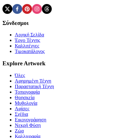
Σύνδεσμοι
Αρχική Σελίδα
Έργο Τέχνης
Καλλιτέχνες
Τιμοκατάλογος
Explore Artwork
Όλες
Αφηρημένη Τέχνη
Παραστατική Τέχνη
Τοπιογραφία
Θρησκεία
Μυθολογία
Αφίσες
Σχέδια
Εικονογράφηση
Νεκρή Φύση
Ζώα
Καλλιγραφία