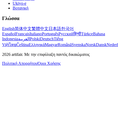
Ukiyo-e
Βοτανική
Γλώσσα
English
简体中文
繁體中文
日本語
한국어
Español
Français
Italiano
Português
Русский
हिन्दी
Türkçe
Bahasa
Indonesia
العربية
Polski
Deutsch
Tiếng
Việt
ไทย
Čeština
Ελληνικά
Magyar
Română
Svenska
Norsk
Dansk
Neder
2026
artifair.
Με την επιφύλαξη παντός δικαιώματος
Πολιτική Απορρήτου
Όροι Χρήσης