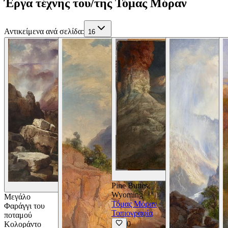
Έργα τέχνης του/της Τόμας Μόραν
Αντικείμενα ανά σελίδα
:
16
Προβο
Pine Buttes,
Προβολή Λεπτομερειών
Wyoming
Μεγάλο
Τόμας Μόραν
Φαράγγι του
Τοπιογραφία
ποταμού
0
Κολοράντο