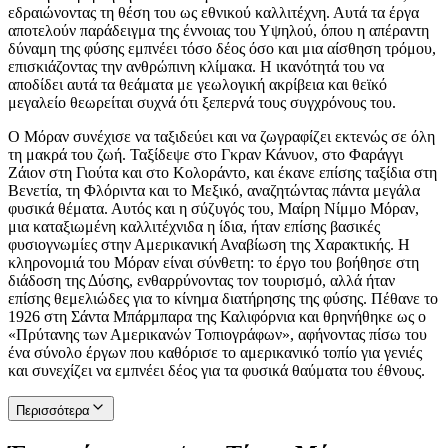
εδραιώνοντας τη θέση του ως εθνικού καλλιτέχνη. Αυτά τα έργα
αποτελούν παράδειγμα της έννοιας του Υψηλού, όπου η απέραντη
δύναμη της φύσης εμπνέει τόσο δέος όσο και μια αίσθηση τρόμου,
επισκιάζοντας την ανθρώπινη κλίμακα. Η ικανότητά του να
αποδίδει αυτά τα θεάματα με γεωλογική ακρίβεια και θεϊκό
μεγαλείο θεωρείται συχνά ότι ξεπερνά τους συγχρόνους του.
Ο Μόραν συνέχισε να ταξιδεύει και να ζωγραφίζει εκτενώς σε όλη
τη μακρά του ζωή. Ταξίδεψε στο Γκραν Κάνυον, στο Φαράγγι
Ζάιον στη Γιούτα και στο Κολοράντο, και έκανε επίσης ταξίδια στη
Βενετία, τη Φλόριντα και το Μεξικό, αναζητώντας πάντα μεγάλα
φυσικά θέματα. Αυτός και η σύζυγός του, Μαίρη Νίμμο Μόραν,
μια καταξιωμένη καλλιτέχνιδα η ίδια, ήταν επίσης βασικές
φυσιογνωμίες στην Αμερικανική Αναβίωση της Χαρακτικής. Η
κληρονομιά του Μόραν είναι σύνθετη: το έργο του βοήθησε στη
διάδοση της Δύσης, ενθαρρύνοντας τον τουρισμό, αλλά ήταν
επίσης θεμελιώδες για το κίνημα διατήρησης της φύσης. Πέθανε το
1926 στη Σάντα Μπάρμπαρα της Καλιφόρνια και θρηνήθηκε ως ο
«Πρύτανης των Αμερικανών Τοπιογράφων», αφήνοντας πίσω του
ένα σύνολο έργων που καθόρισε το αμερικανικό τοπίο για γενιές
και συνεχίζει να εμπνέει δέος για τα φυσικά θαύματα του έθνους.
Περισσότερα