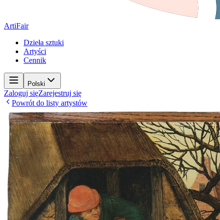
ArtiFair
Dzieła sztuki
Artyści
Cennik
Polski
Zaloguj się
Zarejestruj się
Powrót do listy artystów