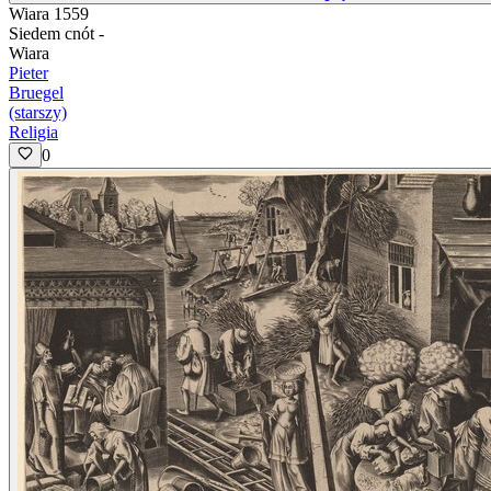
Wiara 1559
Siedem cnót -
Wiara
Pieter
Bruegel
(starszy)
Religia
0