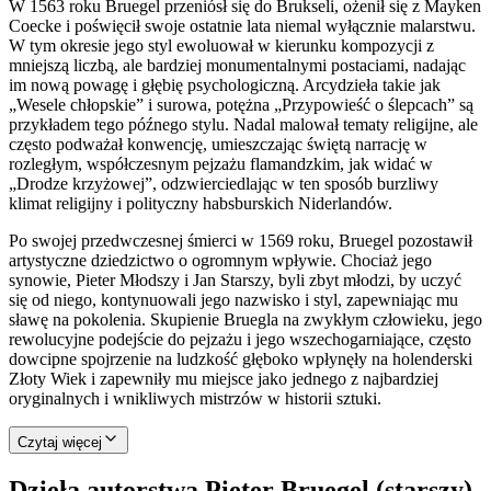
W 1563 roku Bruegel przeniósł się do Brukseli, ożenił się z Mayken
Coecke i poświęcił swoje ostatnie lata niemal wyłącznie malarstwu.
W tym okresie jego styl ewoluował w kierunku kompozycji z
mniejszą liczbą, ale bardziej monumentalnymi postaciami, nadając
im nową powagę i głębię psychologiczną. Arcydzieła takie jak
„Wesele chłopskie” i surowa, potężna „Przypowieść o ślepcach” są
przykładem tego późnego stylu. Nadal malował tematy religijne, ale
często podważał konwencję, umieszczając świętą narrację w
rozległym, współczesnym pejzażu flamandzkim, jak widać w
„Drodze krzyżowej”, odzwierciedlając w ten sposób burzliwy
klimat religijny i polityczny habsburskich Niderlandów.
Po swojej przedwczesnej śmierci w 1569 roku, Bruegel pozostawił
artystyczne dziedzictwo o ogromnym wpływie. Chociaż jego
synowie, Pieter Młodszy i Jan Starszy, byli zbyt młodzi, by uczyć
się od niego, kontynuowali jego nazwisko i styl, zapewniając mu
sławę na pokolenia. Skupienie Bruegla na zwykłym człowieku, jego
rewolucyjne podejście do pejzażu i jego wszechogarniające, często
dowcipne spojrzenie na ludzkość głęboko wpłynęły na holenderski
Złoty Wiek i zapewniły mu miejsce jako jednego z najbardziej
oryginalnych i wnikliwych mistrzów w historii sztuki.
Czytaj więcej
Dzieła autorstwa Pieter Bruegel (starszy)