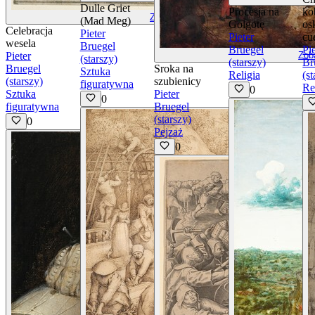
Dulle Griet
Procesja na
ko
Zobacz szczegóły
(Mad Meg)
Golgotę
os
Celebracja
Pieter
Pieter
cu
wesela
Bruegel
Bruegel
Pi
Pieter
Zob
(starszy)
(starszy)
Br
Bruegel
Sroka na
Sztuka
Religia
(s
(starszy)
szubienicy
figuratywna
Re
0
Sztuka
Pieter
0
figuratywna
Bruegel
(starszy)
0
Pejzaż
0