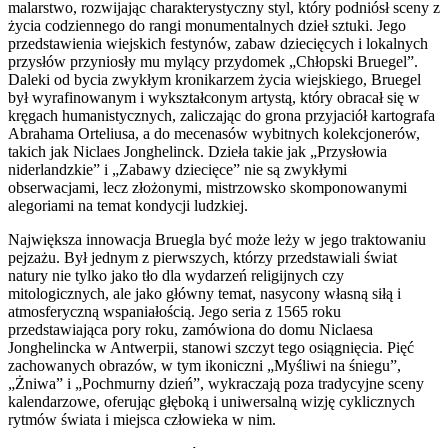
malarstwo, rozwijając charakterystyczny styl, który podniósł sceny z
życia codziennego do rangi monumentalnych dzieł sztuki. Jego
przedstawienia wiejskich festynów, zabaw dziecięcych i lokalnych
przysłów przyniosły mu mylący przydomek „Chłopski Bruegel”.
Daleki od bycia zwykłym kronikarzem życia wiejskiego, Bruegel
był wyrafinowanym i wykształconym artystą, który obracał się w
kręgach humanistycznych, zaliczając do grona przyjaciół kartografa
Abrahama Orteliusa, a do mecenasów wybitnych kolekcjonerów,
takich jak Niclaes Jonghelinck. Dzieła takie jak „Przysłowia
niderlandzkie” i „Zabawy dziecięce” nie są zwykłymi
obserwacjami, lecz złożonymi, mistrzowsko skomponowanymi
alegoriami na temat kondycji ludzkiej.
Największa innowacja Bruegla być może leży w jego traktowaniu
pejzażu. Był jednym z pierwszych, którzy przedstawiali świat
natury nie tylko jako tło dla wydarzeń religijnych czy
mitologicznych, ale jako główny temat, nasycony własną siłą i
atmosferyczną wspaniałością. Jego seria z 1565 roku
przedstawiająca pory roku, zamówiona do domu Niclaesa
Jonghelincka w Antwerpii, stanowi szczyt tego osiągnięcia. Pięć
zachowanych obrazów, w tym ikoniczni „Myśliwi na śniegu”,
„Żniwa” i „Pochmurny dzień”, wykraczają poza tradycyjne sceny
kalendarzowe, oferując głęboką i uniwersalną wizję cyklicznych
rytmów świata i miejsca człowieka w nim.