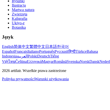
Rysunki
Ilustracja
Martwa natura
Zwierzęta
Kaligrafia
Ukiyo-e
Botanika
Język
English
简体中文
繁體中文
日本語
한국어
Español
Français
Italiano
Português
Русский
हिन्दी
Türkçe
Bahasa
Indonesia
العربية
Polski
Deutsch
Tiếng
Việt
ไทย
Čeština
Ελληνικά
Magyar
Română
Svenska
Norsk
Dansk
Neder
2026
artifair.
Wszelkie prawa zastrzeżone
Polityka prywatności
Warunki użytkowania