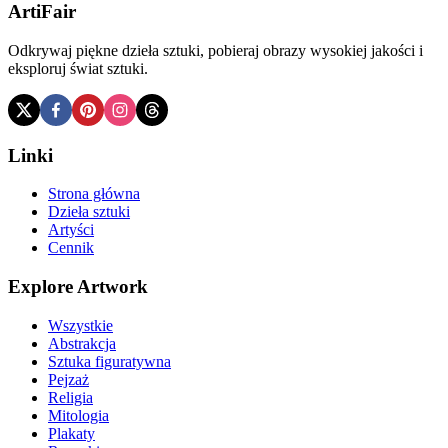
ArtiFair
Odkrywaj piękne dzieła sztuki, pobieraj obrazy wysokiej jakości i
eksploruj świat sztuki.
Linki
Strona główna
Dzieła sztuki
Artyści
Cennik
Explore Artwork
Wszystkie
Abstrakcja
Sztuka figuratywna
Pejzaż
Religia
Mitologia
Plakaty