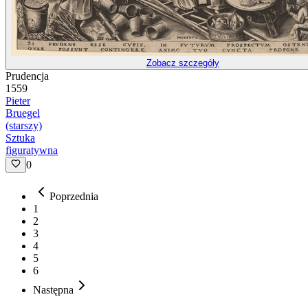
Zobacz szczegóły
Prudencja
1559
Pieter
Bruegel
(starszy)
Sztuka
figuratywna
0
Poprzednia
1
2
3
4
5
6
Następna