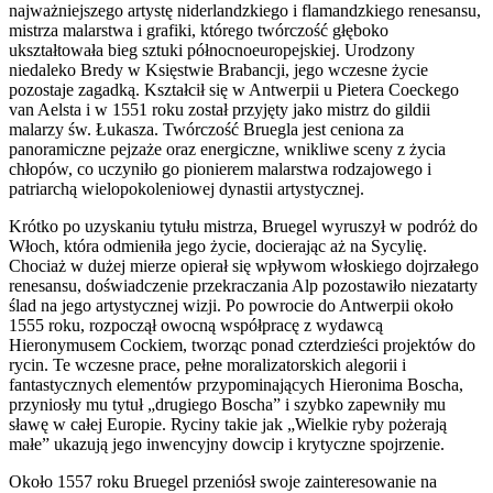
najważniejszego artystę niderlandzkiego i flamandzkiego renesansu,
mistrza malarstwa i grafiki, którego twórczość głęboko
ukształtowała bieg sztuki północnoeuropejskiej. Urodzony
niedaleko Bredy w Księstwie Brabancji, jego wczesne życie
pozostaje zagadką. Kształcił się w Antwerpii u Pietera Coeckego
van Aelsta i w 1551 roku został przyjęty jako mistrz do gildii
malarzy św. Łukasza. Twórczość Bruegla jest ceniona za
panoramiczne pejzaże oraz energiczne, wnikliwe sceny z życia
chłopów, co uczyniło go pionierem malarstwa rodzajowego i
patriarchą wielopokoleniowej dynastii artystycznej.
Krótko po uzyskaniu tytułu mistrza, Bruegel wyruszył w podróż do
Włoch, która odmieniła jego życie, docierając aż na Sycylię.
Chociaż w dużej mierze opierał się wpływom włoskiego dojrzałego
renesansu, doświadczenie przekraczania Alp pozostawiło niezatarty
ślad na jego artystycznej wizji. Po powrocie do Antwerpii około
1555 roku, rozpoczął owocną współpracę z wydawcą
Hieronymusem Cockiem, tworząc ponad czterdzieści projektów do
rycin. Te wczesne prace, pełne moralizatorskich alegorii i
fantastycznych elementów przypominających Hieronima Boscha,
przyniosły mu tytuł „drugiego Boscha” i szybko zapewniły mu
sławę w całej Europie. Ryciny takie jak „Wielkie ryby pożerają
małe” ukazują jego inwencyjny dowcip i krytyczne spojrzenie.
Około 1557 roku Bruegel przeniósł swoje zainteresowanie na