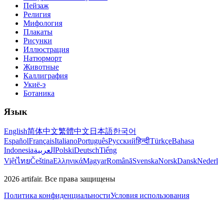
Пейзаж
Религия
Мифология
Плакаты
Рисунки
Иллюстрация
Натюрморт
Животные
Каллиграфия
Укиё-э
Ботаника
Язык
English
简体中文
繁體中文
日本語
한국어
Español
Français
Italiano
Português
Русский
हिन्दी
Türkçe
Bahasa
Indonesia
العربية
Polski
Deutsch
Tiếng
Việt
ไทย
Čeština
Ελληνικά
Magyar
Română
Svenska
Norsk
Dansk
Neder
2026
artifair.
Все права защищены
Политика конфиденциальности
Условия использования