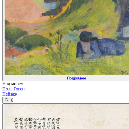
Подробнее
Над морем
Поль Гоген
Пейзаж
0