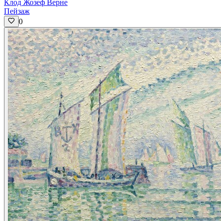
Клод Жозеф Верне
Пейзаж
0