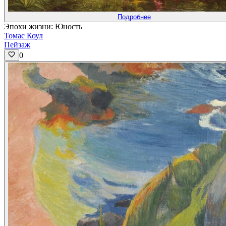
Подробнее
Эпохи жизни: Юность
Томас Коул
Пейзаж
0