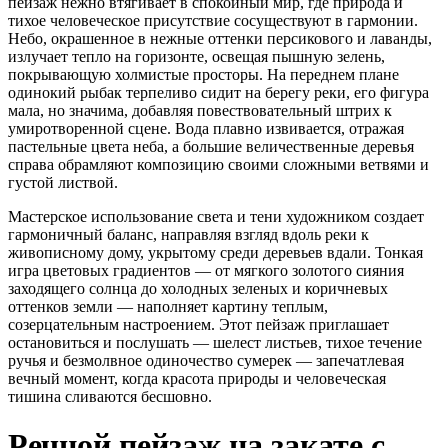
пейзаж нежно втягивает в спокойный мир, где природа и
тихое человеческое присутствие сосуществуют в гармонии.
Небо, окрашенное в нежные оттенки персикового и лаванды,
излучает тепло на горизонте, освещая пышную зелень,
покрывающую холмистые просторы. На переднем плане
одинокий рыбак терпеливо сидит на берегу реки, его фигура
мала, но значима, добавляя повествовательный штрих к
умиротворенной сцене. Вода плавно извивается, отражая
пастельные цвета неба, а большие величественные деревья
справа обрамляют композицию своими сложными ветвями и
густой листвой.
Мастерское использование света и тени художником создает
гармоничный баланс, направляя взгляд вдоль реки к
живописному дому, укрытому среди деревьев вдали. Тонкая
игра цветовых градиентов — от мягкого золотого сияния
заходящего солнца до холодных зеленых и коричневых
оттенков земли — наполняет картину теплым,
созерцательным настроением. Этот пейзаж приглашает
остановиться и послушать — шелест листьев, тихое течение
ручья и безмолвное одиночество сумерек — запечатлевая
вечный момент, когда красота природы и человеческая
тишина сливаются бесшовно.
Речной пейзаж на закате с