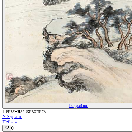
Подробнее
Пейзажная живопись
У Хуфань
Пейзаж
0