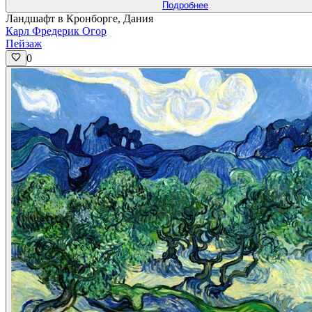
Подробнее
Ландшафт в Кронборге, Дания
Карл Фредерик Огор
Пейзаж
0