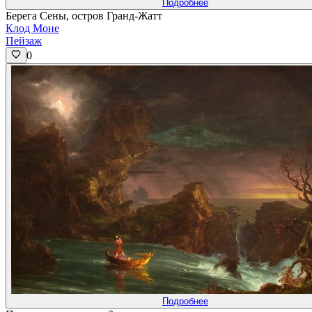
Подробнее
Берега Сены, остров Гранд-Жатт
Клод Моне
Пейзаж
0
Подробнее