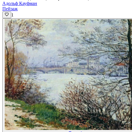
Адольф Кауфман
Пейзаж
1