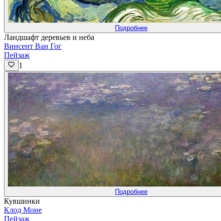
Подробнее
Ландшафт деревьев и неба
Винсент Ван Гог
Пейзаж
1
Подробнее
Кувшинки
Клод Моне
Пейзаж