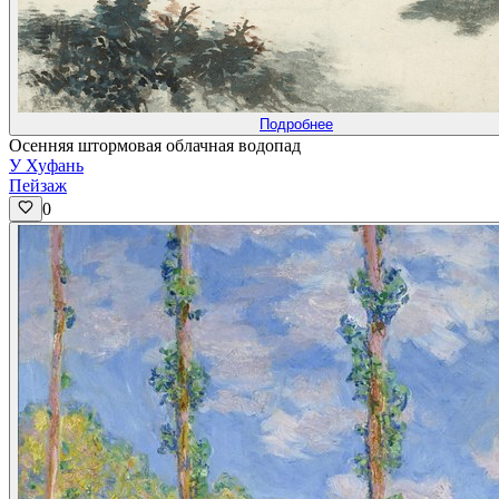
Подробнее
Осенняя штормовая облачная водопад
У Хуфань
Пейзаж
0