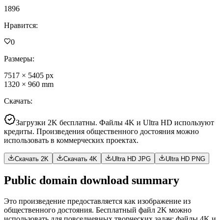
1896
Нравится
:
0
Размеры
:
7517
×
5405
px
1320
×
960
mm
Скачать
:
Загрузки 2K бесплатны. Файлы 4K и Ultra HD используют
кредиты. Произведения общественного достояния можно
использовать в коммерческих проектах.
Скачать 2K
Скачать 4K
Ultra HD JPG
Ultra HD PNG
Public domain download summary
Это произведение предоставляется как изображение из
общественного достояния. Бесплатный файл 2K можно
использовать для повседневных творческих задач; файлы 4K и