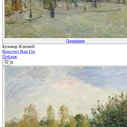
Подробнее
Бульвар Клишей
Винсент Ван Гог
Пейзаж
0