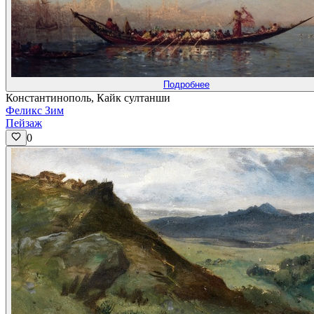
Подробнее
Константинополь, Кайк султанши
Феликс Зим
Пейзаж
0