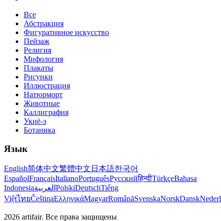
Все
Абстракция
Фигуративное искусство
Пейзаж
Религия
Мифология
Плакаты
Рисунки
Иллюстрация
Натюрморт
Животные
Каллиграфия
Укиё-э
Ботаника
Язык
English
简体中文
繁體中文
日本語
한국어
Español
Français
Italiano
Português
Русский
हिन्दी
Türkçe
Bahasa
Indonesia
العربية
Polski
Deutsch
Tiếng
Việt
ไทย
Čeština
Ελληνικά
Magyar
Română
Svenska
Norsk
Dansk
Neder
2026
artifair.
Все права защищены