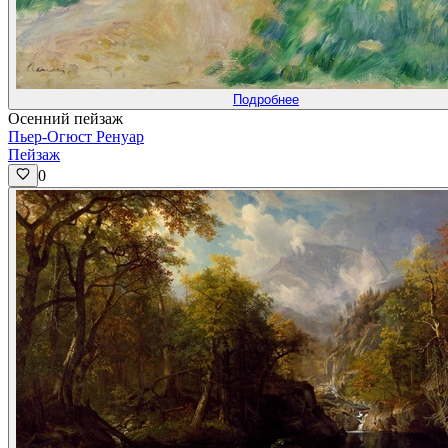
Подробнее
Осенний пейзаж
Пьер-Огюст Ренуар
Пейзаж
0