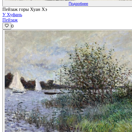
Подробнее
Пейзаж горы Хуан Хэ
У Хуфань
Пейзаж
0