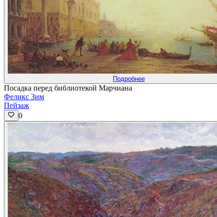
Подробнее
Посадка перед библиотекой Марчиана
Феликс Зим
Пейзаж
0