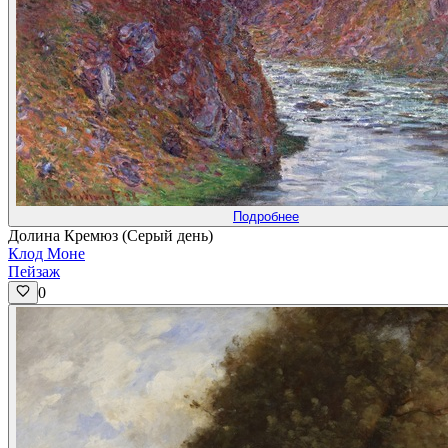
Подробнее
Долина Кремюз (Серый день)
Клод Моне
Пейзаж
0