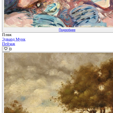
Подробнее
Пляж
Эдвард Мунк
Пейзаж
0