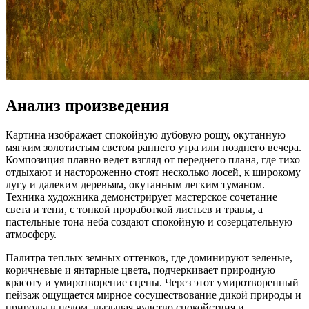
Анализ произведения
Картина изображает спокойную дубовую рощу, окутанную
мягким золотистым светом раннего утра или позднего вечера.
Композиция плавно ведет взгляд от переднего плана, где тихо
отдыхают и настороженно стоят несколько лосей, к широкому
лугу и далеким деревьям, окутанным легким туманом.
Техника художника демонстрирует мастерское сочетание
света и тени, с тонкой проработкой листьев и травы, а
пастельные тона неба создают спокойную и созерцательную
атмосферу.
Палитра теплых земных оттенков, где доминируют зеленые,
коричневые и янтарные цвета, подчеркивает природную
красоту и умиротворение сцены. Через этот умиротворенный
пейзаж ощущается мирное сосуществование дикой природы и
природы в целом, вызывая чувство спокойствия и