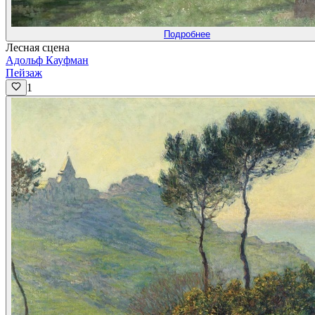
Подробнее
Лесная сцена
Адольф Кауфман
Пейзаж
1