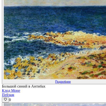
Подробнее
Большой синий в Антибах
Клод Моне
Пейзаж
0