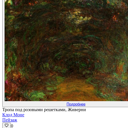
Подробнее
Тропа под розовыми решетками, Живерни
Клод Моне
Пейзаж
0