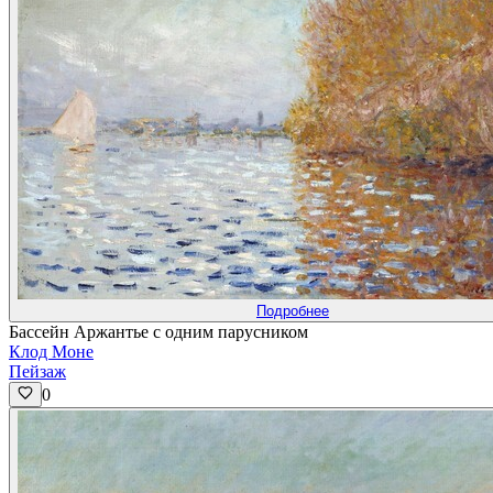
Подробнее
Бассейн Аржантье с одним парусником
Клод Моне
Пейзаж
0