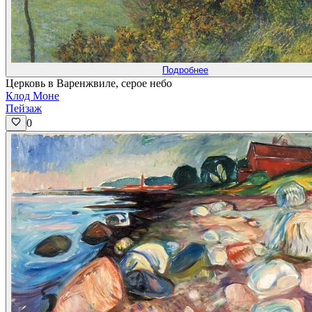
Подробнее
Церковь в Варенжвиле, серое небо
Клод Моне
Пейзаж
0