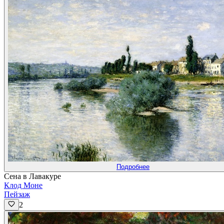
Подробнее
Сена в Лавакуре
Клод Моне
Пейзаж
2