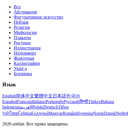
Все
Абстракция
Фигуративное искусство
Пейзаж
Религия
Мифология
Плакаты
Рисунки
Иллюстрация
Натюрморт
Животные
Каллиграфия
Укиё-э
Ботаника
Язык
English
简体中文
繁體中文
日本語
한국어
Español
Français
Italiano
Português
Русский
हिन्दी
Türkçe
Bahasa
Indonesia
العربية
Polski
Deutsch
Tiếng
Việt
ไทย
Čeština
Ελληνικά
Magyar
Română
Svenska
Norsk
Dansk
Neder
2026
artifair.
Все права защищены