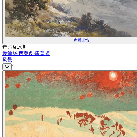
查看详情
奇尔瓦冰川
爱德华·西奥多·康普顿
风景
1