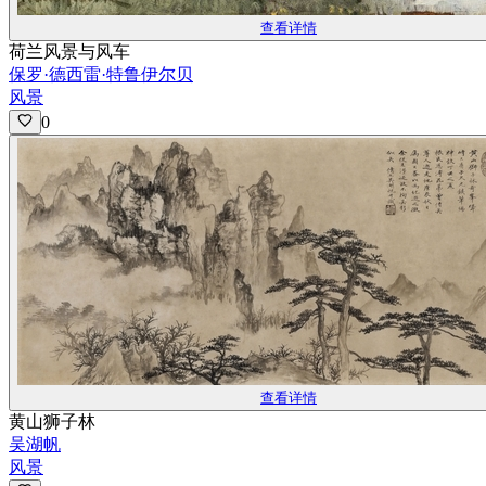
查看详情
荷兰风景与风车
保罗·德西雷·特鲁伊尔贝
风景
0
查看详情
黄山狮子林
吴湖帆
风景