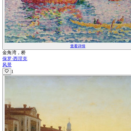
查看详情
金角湾，桥
保罗·西涅克
风景
1