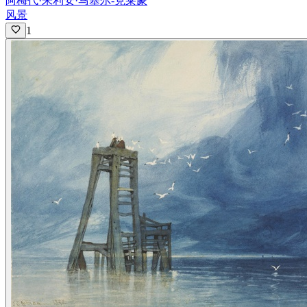
阿梅代·朱利安·马塞尔-克莱蒙
风景
1