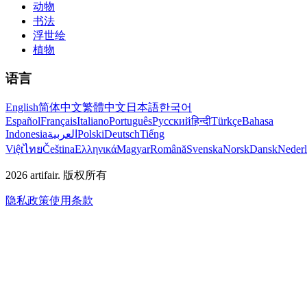
动物
书法
浮世绘
植物
语言
English
简体中文
繁體中文
日本語
한국어
Español
Français
Italiano
Português
Русский
हिन्दी
Türkçe
Bahasa
Indonesia
العربية
Polski
Deutsch
Tiếng
Việt
ไทย
Čeština
Ελληνικά
Magyar
Română
Svenska
Norsk
Dansk
Neder
2026
artifair.
版权所有
隐私政策
使用条款