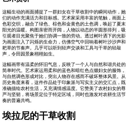
这幅生动的画面捕捉了一群妇女在干草收割中的瞬间动作，她
们的动作充满活力和目标感。艺术家采用丰富的笔触，画面上
色彩交织，融合了绿色、棕色和金黄色的土色调，唤起了夏末
阳光的温暖。构图亲密而开阔，人物以动态的半圆形排列，吸
引观者目光聚焦于她们协调一致的劳动。透过树叶洒下的光影
为画面注入了闪烁的生命力，仿佛空气中回响着树叶沙沙声和
耙草的节奏声。几乎可以听到轻声交谈和工具与干草的轻敲
声，令田园景象栩栩如生。
这幅画带有温柔的怀旧气息，反映了一个人与自然和谐共处的
简单时代。艺术家运用柔和的蓝色和暗红色点缀妇女的服饰，
与自然调色形成对比，突出人物存在感而不破坏整体风景。从
历史角度来看，这件作品处于印象派与写实主义的交汇点，既
准确描绘农村生活，又充满情感温度。它赞美了农村妇女的尊
严与坚韧，将场景定位于特定区域，同时也激发对农耕生活节
奏的普遍共鸣。
埃拉尼的干草收割