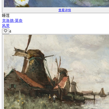
查看详情
睡莲
克洛德·莫奈
风景
4