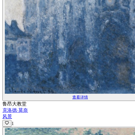
查看详情
鲁昂大教堂
克洛德·莫奈
风景
1