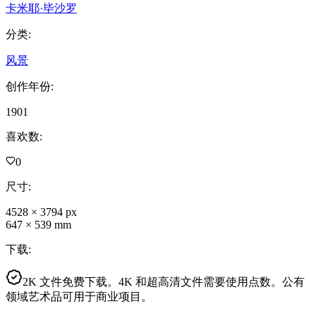
卡米耶·毕沙罗
分类
:
风景
创作年份
:
1901
喜欢数
:
0
尺寸
:
4528
×
3794
px
647
×
539
mm
下载
:
2K 文件免费下载。4K 和超高清文件需要使用点数。公有
领域艺术品可用于商业项目。