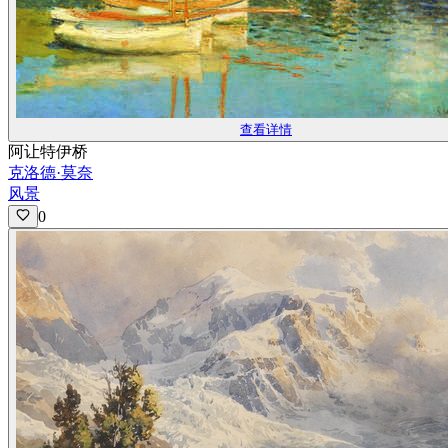
查看详情
阿让特伊桥
克洛德·莫奈
风景
0