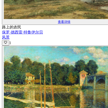
查看详情
路上的农民
保罗·德西雷·特鲁伊尔贝
风景
1