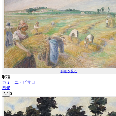
詳細を見る
収穫
カミーユ・ピサロ
風景
0