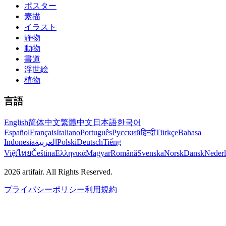
ポスター
素描
イラスト
静物
動物
書道
浮世絵
植物
言語
English
简体中文
繁體中文
日本語
한국어
Español
Français
Italiano
Português
Русский
हिन्दी
Türkçe
Bahasa
Indonesia
العربية
Polski
Deutsch
Tiếng
Việt
ไทย
Čeština
Ελληνικά
Magyar
Română
Svenska
Norsk
Dansk
Neder
2026
artifair.
All Rights Reserved.
プライバシーポリシー
利用規約