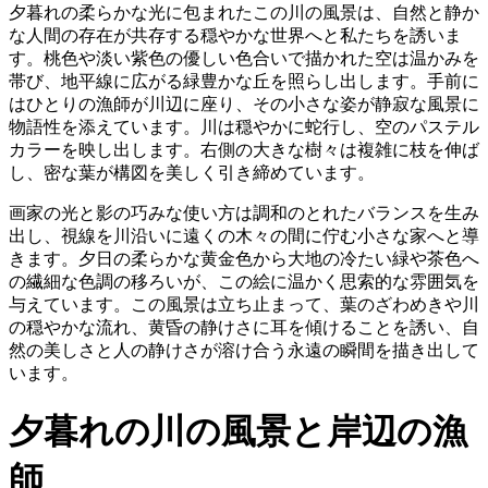
夕暮れの柔らかな光に包まれたこの川の風景は、自然と静か
な人間の存在が共存する穏やかな世界へと私たちを誘いま
す。桃色や淡い紫色の優しい色合いで描かれた空は温かみを
帯び、地平線に広がる緑豊かな丘を照らし出します。手前に
はひとりの漁師が川辺に座り、その小さな姿が静寂な風景に
物語性を添えています。川は穏やかに蛇行し、空のパステル
カラーを映し出します。右側の大きな樹々は複雑に枝を伸ば
し、密な葉が構図を美しく引き締めています。
画家の光と影の巧みな使い方は調和のとれたバランスを生み
出し、視線を川沿いに遠くの木々の間に佇む小さな家へと導
きます。夕日の柔らかな黄金色から大地の冷たい緑や茶色へ
の繊細な色調の移ろいが、この絵に温かく思索的な雰囲気を
与えています。この風景は立ち止まって、葉のざわめきや川
の穏やかな流れ、黄昏の静けさに耳を傾けることを誘い、自
然の美しさと人の静けさが溶け合う永遠の瞬間を描き出して
います。
夕暮れの川の風景と岸辺の漁
師