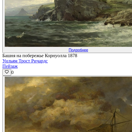
Подробнее
Башня на побережье Корнуолла 1878
Уильям Трост Ричардс
Пейзаж
0