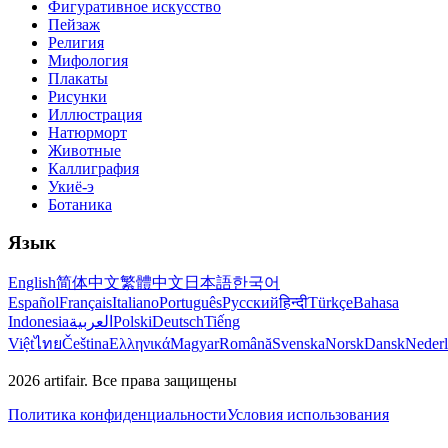
Фигуративное искусство
Пейзаж
Религия
Мифология
Плакаты
Рисунки
Иллюстрация
Натюрморт
Животные
Каллиграфия
Укиё-э
Ботаника
Язык
English
简体中文
繁體中文
日本語
한국어
Español
Français
Italiano
Português
Русский
हिन्दी
Türkçe
Bahasa
Indonesia
العربية
Polski
Deutsch
Tiếng
Việt
ไทย
Čeština
Ελληνικά
Magyar
Română
Svenska
Norsk
Dansk
Neder
2026
artifair.
Все права защищены
Политика конфиденциальности
Условия использования