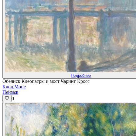
Подробнее
Обелиск Клеопатры и мост Чаринг Кросс
Клод Моне
Пейзаж
0