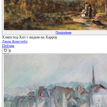
Подробнее
Хэмпстед-Хит с видом на Харроу
Джон Констебл
Пейзаж
0