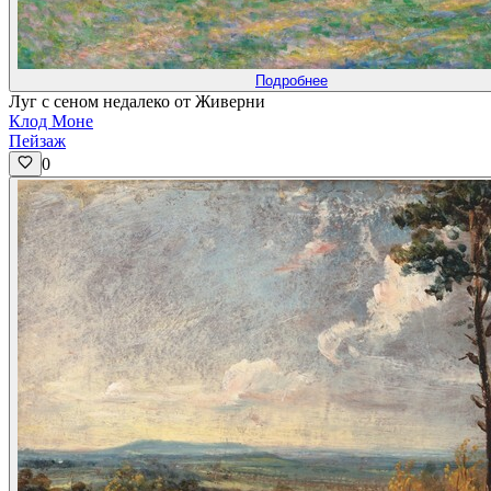
Подробнее
Луг с сеном недалеко от Живерни
Клод Моне
Пейзаж
0