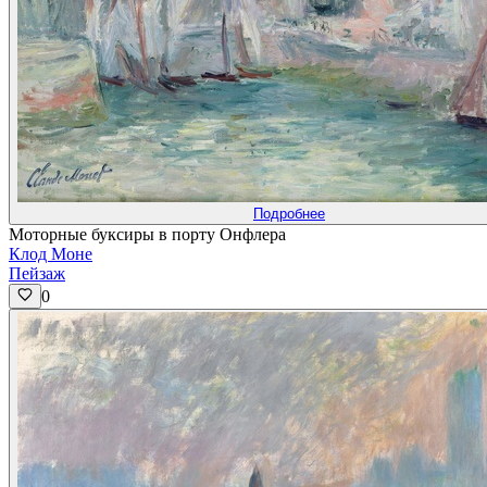
Подробнее
Моторные буксиры в порту Онфлера
Клод Моне
Пейзаж
0