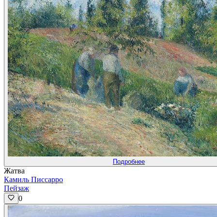
Подробнее
Жатва
Камиль Писсарро
Пейзаж
0