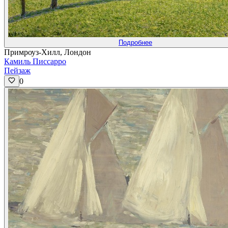
Подробнее
Примроуз-Хилл, Лондон
Камиль Писсарро
Пейзаж
0