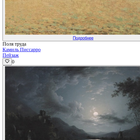
Подробнее
Поля труда
Камиль Писсарро
Пейзаж
0