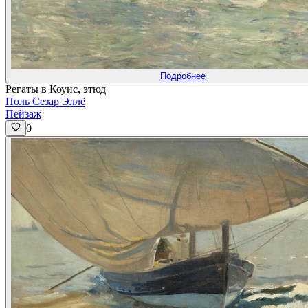
Подробнее
Регаты в Коуис, этюд
Поль Сезар Эллё
Пейзаж
0