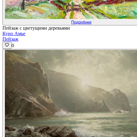
Подробнее
Пейзаж с цветущими деревьями
Куно Амье
Пейзаж
0