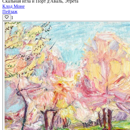
Скальная игла и Порт д'Аваль, Этрета
Клод Моне
Пейзаж
1