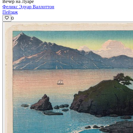
Вечер на Луаре
Феликс Эдуар Валлоттон
Пейзаж
0