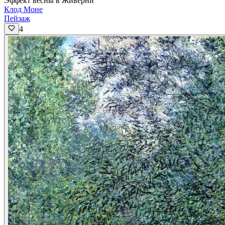
Эффект весны в Живерни
Клод Моне
Пейзаж
4