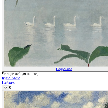
Подробнее
Четыре лебедя на озере
Куно Амье
Пейзаж
0