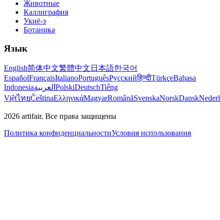
Животные
Каллиграфия
Укиё-э
Ботаника
Язык
English
简体中文
繁體中文
日本語
한국어
Español
Français
Italiano
Português
Русский
हिन्दी
Türkçe
Bahasa
Indonesia
العربية
Polski
Deutsch
Tiếng
Việt
ไทย
Čeština
Ελληνικά
Magyar
Română
Svenska
Norsk
Dansk
Neder
2026
artifair.
Все права защищены
Политика конфиденциальности
Условия использования