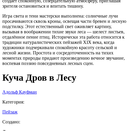
создаёт спокойную, созерцательную атмосферу, приглашая
зрителя остановиться и впитать тишину.
Игра света и тени мастерски выполнена: солнечные лучи
просачиваются сквозь кроны, освещая части бревен и лесную
подстилку. Этот естественный свет оживляет картину,
вызывая в воображении тихие звуки леса — шелест листьев,
отдалённое пение птиц. Исторически эта работа относится к
традиции натуралистических пейзажей XIX века, когда
художники подчеркивали спокойную красоту сельской и
лесной жизни. Простота и сосредоточенность на тихих
моментах природы придают произведению вечное звучание,
воспевая поэзию повседневных лесных сцен.
Куча Дров в Лесу
Адольф Кауфман
Категория
:
Пейзаж
Создано
: