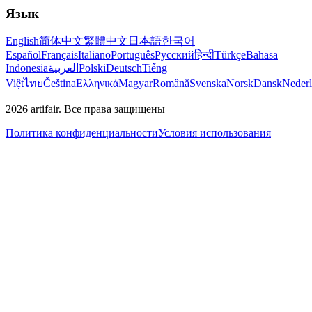
Язык
English
简体中文
繁體中文
日本語
한국어
Español
Français
Italiano
Português
Русский
हिन्दी
Türkçe
Bahasa
Indonesia
العربية
Polski
Deutsch
Tiếng
Việt
ไทย
Čeština
Ελληνικά
Magyar
Română
Svenska
Norsk
Dansk
Neder
2026
artifair.
Все права защищены
Политика конфиденциальности
Условия использования