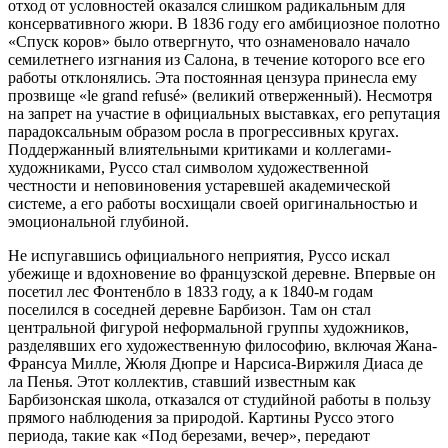
отход от условностей оказался слишком радикальным для
консервативного жюри. В 1836 году его амбициозное полотно
«Спуск коров» было отвергнуто, что ознаменовало начало
семилетнего изгнания из Салона, в течение которого все его
работы отклонялись. Эта постоянная цензура принесла ему
прозвище «le grand refusé» (великий отверженный). Несмотря
на запрет на участие в официальных выставках, его репутация
парадоксальным образом росла в прогрессивных кругах.
Поддержанный влиятельными критиками и коллегами-
художниками, Руссо стал символом художественной
честности и неповиновения устаревшей академической
системе, а его работы восхищали своей оригинальностью и
эмоциональной глубиной.
Не испугавшись официального неприятия, Руссо искал
убежище и вдохновение во французской деревне. Впервые он
посетил лес Фонтенбло в 1833 году, а к 1840-м годам
поселился в соседней деревне Барбизон. Там он стал
центральной фигурой неформальной группы художников,
разделявших его художественную философию, включая Жана-
Франсуа Милле, Жюля Дюпре и Нарсиса-Виржиля Диаса де
ла Пенья. Этот коллектив, ставший известным как
Барбизонская школа, отказался от студийной работы в пользу
прямого наблюдения за природой. Картины Руссо этого
периода, такие как «Под березами, вечер», передают