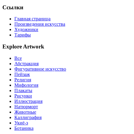
Ссылки
Главная страница
Произведения искусства
Художники
Тарифы
Explore Artwork
Все
Абстракция
Фигуративное искусство
Пейзаж
Религия
Мифология
Плакаты
Рисунки
Иллюстрация
Натюрморт
Животные
Каллиграфия
Укиё-э
Ботаника