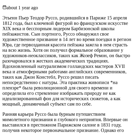
about 1 year ago
Этьенн Пьер Теодор Руссо, родившийся в Париже 15 апреля
1812 года, был ключевой фигурой во французском искусстве
XIX века и бесспорным лидером Барбизонской школы
пейзажистов. Сын портного, Руссо обнаружил свое
художественное призвание в 14 лет во время поездки в регион
Юра, где первозданная красота пейзажа зажгла в нем страсть
на всю жизнь. Хотя он получил формальное образование у
художников-неоклассиков, таких как Жозеф Ремон, он быстро
разочаровался в жестких академических традициях.
Вдохновленный натурализмом голландских мастеров XVII
века и атмосферными работами английских современников,
таких как Джон Констебл, Руссо решил писать
непосредственно с натуры. Эта практика живописи *на
пленэре* была революционной для своего времени и
определила его стремление изображать природу не как
идеализированный фон для исторических сюжетов, а как
мощный, динамичный субъект сам по себе.
Ранняя карьера Руссо была бурным путешествием
мимолетного признания и глубокого неприятия. Впервые он
выставился в престижном Парижском салоне в 1831 году,
получив некоторое первоначальное признание. Однако его