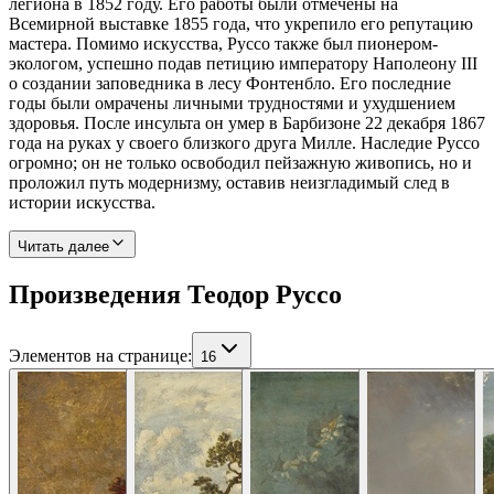
легиона в 1852 году. Его работы были отмечены на
Всемирной выставке 1855 года, что укрепило его репутацию
мастера. Помимо искусства, Руссо также был пионером-
экологом, успешно подав петицию императору Наполеону III
о создании заповедника в лесу Фонтенбло. Его последние
годы были омрачены личными трудностями и ухудшением
здоровья. После инсульта он умер в Барбизоне 22 декабря 1867
года на руках у своего близкого друга Милле. Наследие Руссо
огромно; он не только освободил пейзажную живопись, но и
проложил путь модернизму, оставив неизгладимый след в
истории искусства.
Читать далее
Произведения Теодор Руссо
Элементов на странице
:
16