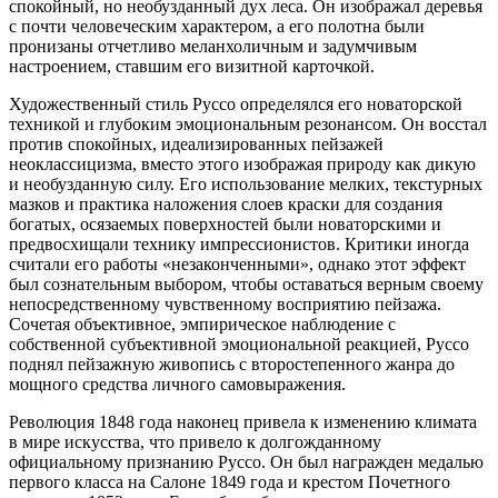
спокойный, но необузданный дух леса. Он изображал деревья
с почти человеческим характером, а его полотна были
пронизаны отчетливо меланхоличным и задумчивым
настроением, ставшим его визитной карточкой.
Художественный стиль Руссо определялся его новаторской
техникой и глубоким эмоциональным резонансом. Он восстал
против спокойных, идеализированных пейзажей
неоклассицизма, вместо этого изображая природу как дикую
и необузданную силу. Его использование мелких, текстурных
мазков и практика наложения слоев краски для создания
богатых, осязаемых поверхностей были новаторскими и
предвосхищали технику импрессионистов. Критики иногда
считали его работы «незаконченными», однако этот эффект
был сознательным выбором, чтобы оставаться верным своему
непосредственному чувственному восприятию пейзажа.
Сочетая объективное, эмпирическое наблюдение с
собственной субъективной эмоциональной реакцией, Руссо
поднял пейзажную живопись с второстепенного жанра до
мощного средства личного самовыражения.
Революция 1848 года наконец привела к изменению климата
в мире искусства, что привело к долгожданному
официальному признанию Руссо. Он был награжден медалью
первого класса на Салоне 1849 года и крестом Почетного