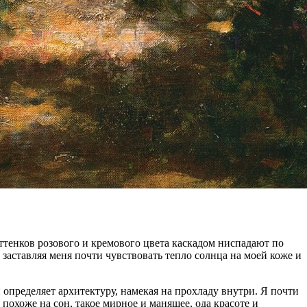
ттенков розового и кремового цвета каскадом ниспадают по
аставляя меня почти чувствовать тепло солнца на моей коже и
 определяет архитектуру, намекая на прохладу внутри. Я почти
похоже на сон, такое мирное и манящее, ода красоте и