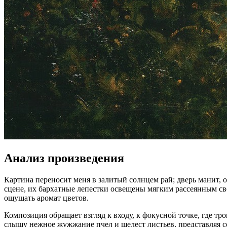
Анализ произведения
Картина переносит меня в залитый солнцем рай; дверь манит,
сцене, их бархатные лепестки освещены мягким рассеянным св
ощущать аромат цветов.
Композиция обращает взгляд к входу, к фокусной точке, где тр
слышу нежное жужжание пчел и шелест листьев, представляя се