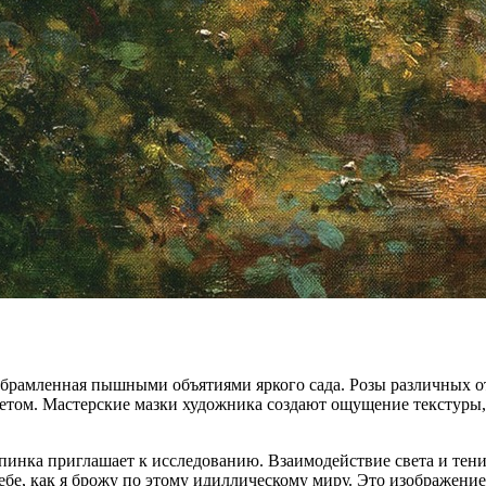
 обрамленная пышными объятиями яркого сада. Розы различных о
етом. Мастерские мазки художника создают ощущение текстуры, з
опинка приглашает к исследованию. Взаимодействие света и тени
бе, как я брожу по этому идиллическому миру. Это изображение 