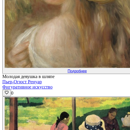
Подробнее
Молодая девушка в шляпе
Пьер-Огюст Ренуар
Фигуративное искусство
0