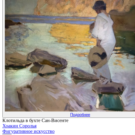
Подробнее
Клотильда в бухте Сан-Висенте
Хоакин Соролья
Фигуративное искусство