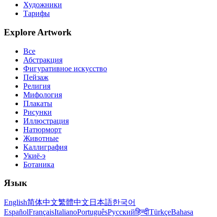
Художники
Тарифы
Explore Artwork
Все
Абстракция
Фигуративное искусство
Пейзаж
Религия
Мифология
Плакаты
Рисунки
Иллюстрация
Натюрморт
Животные
Каллиграфия
Укиё-э
Ботаника
Язык
English
简体中文
繁體中文
日本語
한국어
Español
Français
Italiano
Português
Русский
हिन्दी
Türkçe
Bahasa