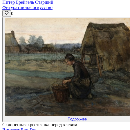
Питер Брейгель Старший
Фигуративное искусство
0
Подробнее
Склоненная крестьянка перед хлевом
Винсент Ван Гог