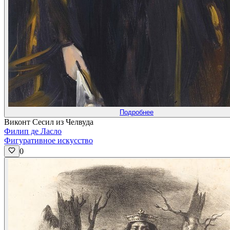
Подробнее
Виконт Сесил из Челвуда
Филип де Ласло
Фигуративное искусство
0