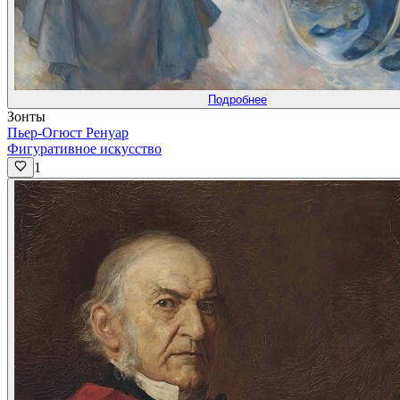
Подробнее
Зонты
Пьер-Огюст Ренуар
Фигуративное искусство
1